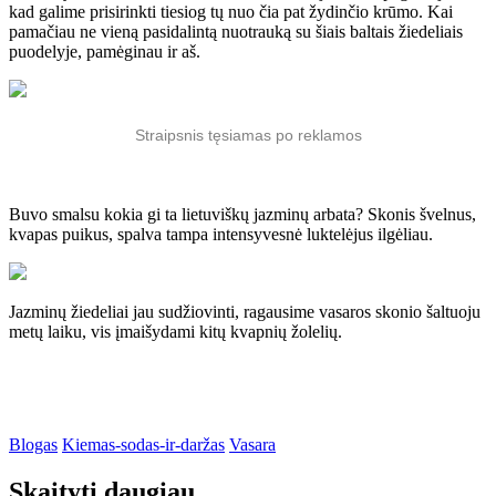
kad galime prisirinkti tiesiog tų nuo čia pat žydinčio krūmo. Kai
pamačiau ne vieną pasidalintą nuotrauką su šiais baltais žiedeliais
puodelyje, pamėginau ir aš.
Straipsnis tęsiamas po reklamos
Buvo smalsu kokia gi ta lietuviškų jazminų arbata? Skonis švelnus,
kvapas puikus, spalva tampa intensyvesnė luktelėjus ilgėliau.
Jazminų žiedeliai jau sudžiovinti, ragausime vasaros skonio šaltuoju
metų laiku, vis įmaišydami kitų kvapnių žolelių.
Blogas
Kiemas-sodas-ir-daržas
Vasara
Skaityti daugiau