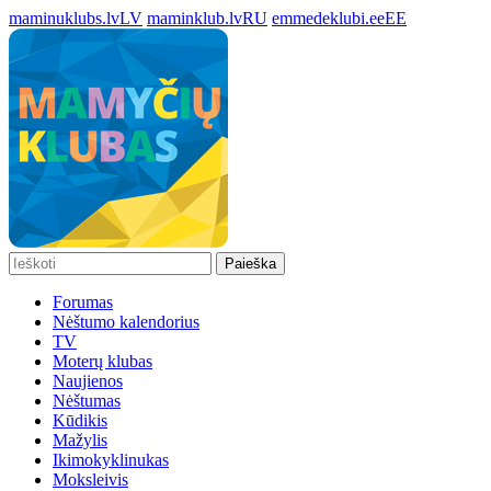
maminuklubs.lv
LV
maminklub.lv
RU
emmedeklubi.ee
EE
Paieška
Forumas
Nėštumo kalendorius
TV
Moterų klubas
Naujienos
Nėštumas
Kūdikis
Mažylis
Ikimokyklinukas
Moksleivis