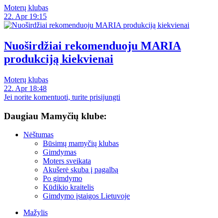
Moterų klubas
22. Apr 19:15
Nuoširdžiai rekomenduoju MARIA
produkciją kiekvienai
Moterų klubas
22. Apr 18:48
Jei norite komentuoti, turite prisijungti
Daugiau Mamyčių klube:
Nėštumas
Būsimų mamyčių klubas
Gimdymas
Moters sveikata
Akušerė skuba į pagalbą
Po gimdymo
Kūdikio kraitelis
Gimdymo įstaigos Lietuvoje
Mažylis