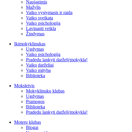
Naujagimis
Mažylis
Vaiko vystymasis ir raida
Vaiko sveikata
Vaiko psichologija
Lavinanti veikla
Žindymas
Ikimokyklinukas
Ugdymas
Vaiko psichologija
Pradedu lankyti darželį/mokyklą!
Vaikų darželiai
Vaiko mityba
Biblioteka
Moksleivis
Mokyklinukų klubas
Ugdymas
Pramogos
Biblioteka
Pradedu lankyti darželį/mokyklą!
Moterų klubas
Blogai