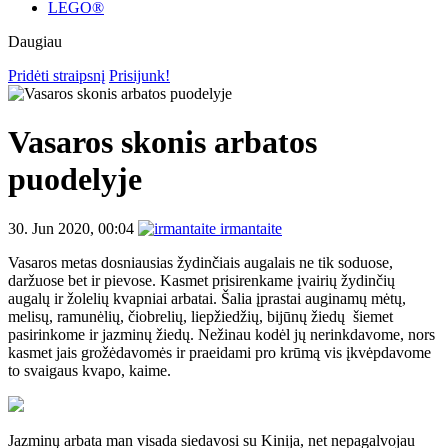
LEGO®
Daugiau
Pridėti straipsnį
Prisijunk!
Vasaros skonis arbatos
puodelyje
30. Jun 2020, 00:04
irmantaite
Vasaros metas dosniausias žydinčiais augalais ne tik soduose,
daržuose bet ir pievose. Kasmet prisirenkame įvairių žydinčių
augalų ir žolelių kvapniai arbatai. Šalia įprastai auginamų mėtų,
melisų, ramunėlių, čiobrelių, liepžiedžių, bijūnų žiedų šiemet
pasirinkome ir jazminų žiedų. Nežinau kodėl jų nerinkdavome, nors
kasmet jais grožėdavomės ir praeidami pro krūmą vis įkvėpdavome
to svaigaus kvapo, kaime.
Jazminų arbata man visada siedavosi su Kinija, net nepagalvojau