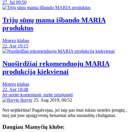
27. Jul 09:50
Trijų sūnų mama išbando MARIA
produktus
Moterų klubas
22. Apr 19:15
Nuoširdžiai rekomenduoju MARIA
produkciją kiekvienai
Moterų klubas
22. Apr 18:48
Jei norite komentuoti, turite prisijungti
floryte
25. Aug 2019, 00:52
Net neįtikėtina! Pagalvojau, jei taip pas mus tokias stoteles įrengtų ,
tuoj pat jose apsigyventų benamiai arba nusiaubtų chuliganai.
Daugiau Mamyčių klube: