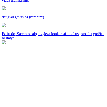
vidus tautiškesnis,
daugiau gavusios įvertinimų.
Pasirodo, Saremos saloje vyksta konkursai autobusų stotelių grožiui
nustatyti.