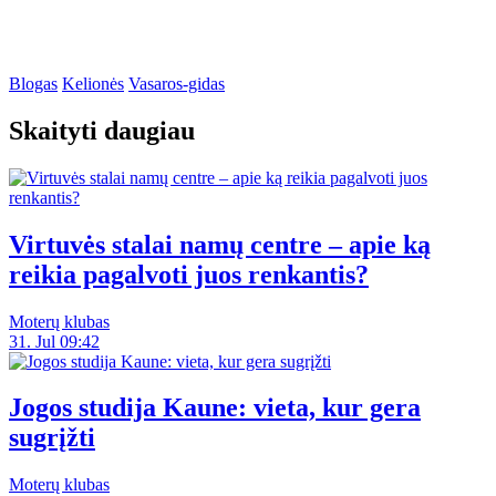
Blogas
Kelionės
Vasaros-gidas
Skaityti daugiau
Virtuvės stalai namų centre – apie ką
reikia pagalvoti juos renkantis?
Moterų klubas
31. Jul 09:42
Jogos studija Kaune: vieta, kur gera
sugrįžti
Moterų klubas