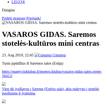
LEGO®
Daugiau
Pridėti straipsnį
Prisijunk!
VASAROS GIDAS. Saremos
stotelės-kultūros mini centras
23. Aug 2019, 22:45
Gintarep
Tęsiu įspūdžius iš Saremos salos (Estija)
https://mamyciuklubas.lt/moteru-klubas/vasaros-gidas-salos-zeme-
56412/
Vien tik įvažiavus į Saremą (Estijos sala), akis nukrypo į stotelių
puošnumą ir įvairumą.