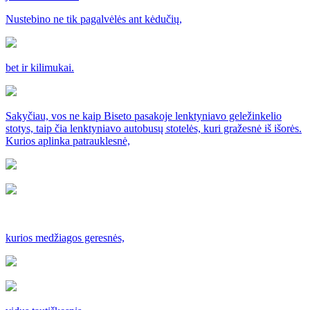
Nustebino ne tik pagalvėlės ant kėdučių,
bet ir kilimukai.
Sakyčiau, vos ne kaip Biseto pasakoje lenktyniavo geležinkelio
stotys, taip čia lenktyniavo autobusų stotelės, kuri gražesnė iš išorės.
Kurios aplinka patrauklesnė,
kurios medžiagos geresnės,