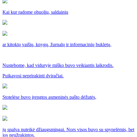
Kai kur radome obuolių, saldainių
ar kitokių vaišių, knygų, žurnalų ir informacinių bukletų.
Nustebome, kad viduryje miško buvo veikiantis laikrodis.
Puikavosi neprirakinti dviračiai.
Stotelėse buvo įrengtos asmeninės pašto dėžutės,
jų spalva nuteikė džiaugsmingai. Nors visos buvo su spynelėmis, bet
jos neužrakintos.