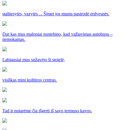
staltiesytės, vazytės ... Šįmet jos mums pasirodė erdvesnės.
Dar kas mus maloniai nustebino, kad važiavimas autobusu –
nemokamas.
Labiausiai mus sužavėjo ši stotelė,
visiškas mini kultūros centras.
Tad ir nutarėme čia išgerti iš savo termuso kavos.