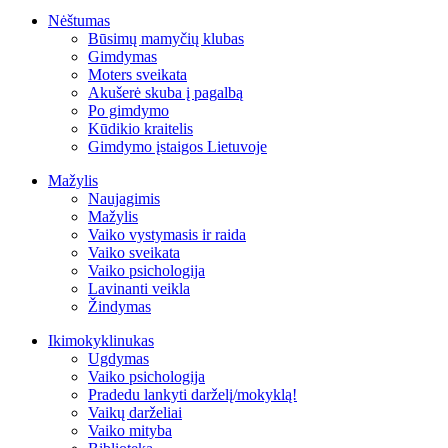
Nėštumas
Būsimų mamyčių klubas
Gimdymas
Moters sveikata
Akušerė skuba į pagalbą
Po gimdymo
Kūdikio kraitelis
Gimdymo įstaigos Lietuvoje
Mažylis
Naujagimis
Mažylis
Vaiko vystymasis ir raida
Vaiko sveikata
Vaiko psichologija
Lavinanti veikla
Žindymas
Ikimokyklinukas
Ugdymas
Vaiko psichologija
Pradedu lankyti darželį/mokyklą!
Vaikų darželiai
Vaiko mityba