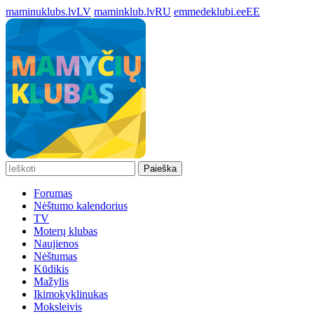
maminuklubs.lv
LV
maminklub.lv
RU
emmedeklubi.ee
EE
Paieška
Forumas
Nėštumo kalendorius
TV
Moterų klubas
Naujienos
Nėštumas
Kūdikis
Mažylis
Ikimokyklinukas
Moksleivis