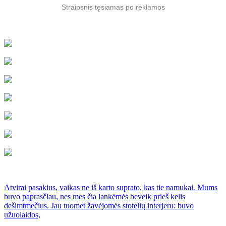
Straipsnis tęsiamas po reklamos
Atvirai pasakius, vaikas ne iš karto suprato, kas tie namukai. Mums
buvo paprasčiau, nes mes čia lankėmės beveik prieš kelis
dešimtmečius. Jau tuomet žavėjomės stotelių interjeru: buvo
užuolaidos,