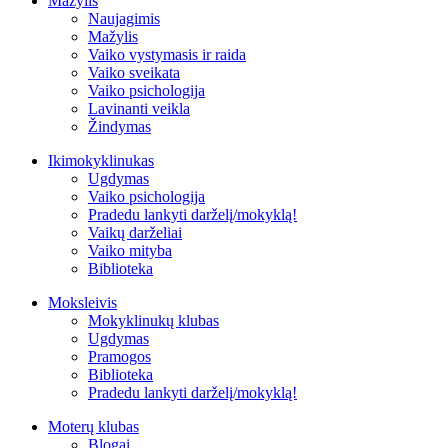
Mažylis
Naujagimis
Mažylis
Vaiko vystymasis ir raida
Vaiko sveikata
Vaiko psichologija
Lavinanti veikla
Žindymas
Ikimokyklinukas
Ugdymas
Vaiko psichologija
Pradedu lankyti darželį/mokyklą!
Vaikų darželiai
Vaiko mityba
Biblioteka
Moksleivis
Mokyklinukų klubas
Ugdymas
Pramogos
Biblioteka
Pradedu lankyti darželį/mokyklą!
Moterų klubas
Blogai