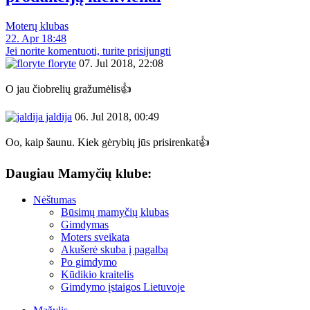
Moterų klubas
22. Apr 18:48
Jei norite komentuoti, turite prisijungti
floryte
07. Jul 2018, 22:08
O jau čiobrelių gražumėlis👍
jaldija
06. Jul 2018, 00:49
Oo, kaip šaunu. Kiek gėrybių jūs prisirenkat👍
Daugiau Mamyčių klube:
Nėštumas
Būsimų mamyčių klubas
Gimdymas
Moters sveikata
Akušerė skuba į pagalbą
Po gimdymo
Kūdikio kraitelis
Gimdymo įstaigos Lietuvoje