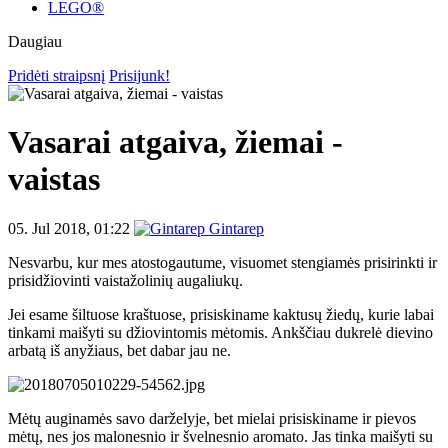
LEGO®
Daugiau
Pridėti straipsnį
Prisijunk!
Vasarai atgaiva, žiemai -
vaistas
05. Jul 2018, 01:22
Gintarep
Nesvarbu, kur mes atostogautume, visuomet stengiamės prisirinkti ir
prisidžiovinti vaistažolinių augaliukų.
Jei esame šiltuose kraštuose, prisiskiname kaktusų žiedų, kurie labai
tinkami maišyti su džiovintomis mėtomis. Ankščiau dukrelė dievino
arbatą iš anyžiaus, bet dabar jau ne.
Mėtų auginamės savo darželyje, bet mielai prisiskiname ir pievos
mėtų, nes jos malonesnio ir švelnesnio aromato. Jas tinka maišyti su