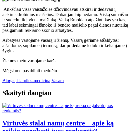
Ankščiau visas vaistažoles džiovindavau atskirai ir dėdavau į
atskirus drobinius maišelius. Dabar jau taip nedarau. Viską sumaišau
ir sudedu tik į vieną maišiuką. Vaiką išmokiau atpažinti kas yra kas,
tad labai sėkmingai išmoko iš bendro maišelio pagal dienos nuotaiką
pasigaminti reikiamo skonio arbatytės.
Arbatytes vartojame vasarą ir žiemą. Vasarą geriame atšaldytas:
atšaldome, supilame į termusą, dar pridedame ledukų ir keliaujame į
žygius.
Žiemos metu vartojame karštą.
Mėgstame pasaldinti medučiu.
Blogas
Liaudies-medicina
Vasara
Skaityti daugiau
Virtuvės stalai namų centre – apie ką
reikia pagalvoti juos renkantis?