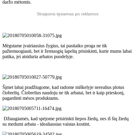
daržo mėtomis.
Straipsnis tęsiamas po reklamos
Mėgstame įvairiausius žygius, tai pasitaiko proga ne tik
pažiemuogiauti, bet ir žemuogių lapelių prisiskinti, kurie mums labai
patika, jei atsiduria arbatos puodelyje.
Šįmet labai pradžiugome, kad radome miškelyje nerealius plotus
čiobrelių. Čiobrelius naudoju ne tik arbatai, bet ir kaip prieskonį,
pagardinti mėsos produktams.
Džiaugiamės, kad spėjome prisirinkti liepos žiedų, nes iš šių žiedų
su medumi arbata - idealiausias vaistas kostint.