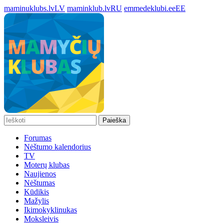
maminuklubs.lv
LV
maminklub.lv
RU
emmedeklubi.ee
EE
Paieška
Forumas
Nėštumo kalendorius
TV
Moterų klubas
Naujienos
Nėštumas
Kūdikis
Mažylis
Ikimokyklinukas
Moksleivis