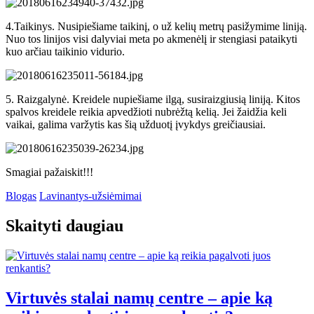
4.Taikinys. Nusipiešiame taikinį, o už kelių metrų pasižymime liniją.
Nuo tos linijos visi dalyviai meta po akmenėlį ir stengiasi pataikyti
kuo arčiau taikinio vidurio.
5. Raizgalynė. Kreidele nupiešiame ilgą, susiraizgiusią liniją. Kitos
spalvos kreidele reikia apvedžioti nubrėžtą kelią. Jei žaidžia keli
vaikai, galima varžytis kas šią užduotį įvykdys greičiausiai.
Smagiai pažaiskit!!!
Blogas
Lavinantys-užsiėmimai
Skaityti daugiau
Virtuvės stalai namų centre – apie ką