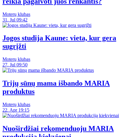
reikia pagalvoti juos renkantis?
Moterų klubas
31. Jul 09:42
Jogos studija Kaune: vieta, kur gera
sugrįžti
Moterų klubas
27. Jul 09:50
Trijų sūnų mama išbando MARIA
produktus
Moterų klubas
22. Apr 19:15
Nuoširdžiai rekomenduoju MARIA
produkciją kiekvienai