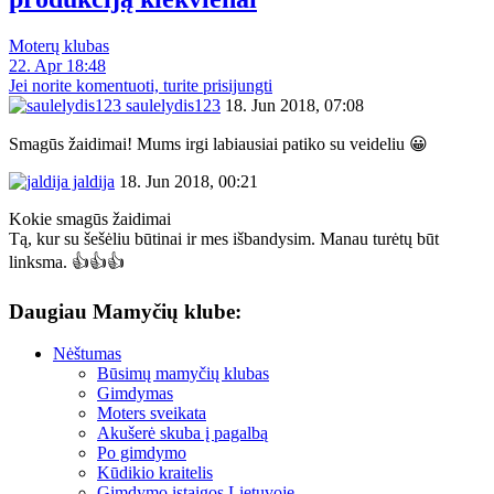
Moterų klubas
22. Apr 18:48
Jei norite komentuoti, turite prisijungti
saulelydis123
18. Jun 2018, 07:08
Smagūs žaidimai! Mums irgi labiausiai patiko su veideliu 😀
jaldija
18. Jun 2018, 00:21
Kokie smagūs žaidimai
Tą, kur su šešėliu būtinai ir mes išbandysim. Manau turėtų būt
linksma. 👍👍👍
Daugiau Mamyčių klube:
Nėštumas
Būsimų mamyčių klubas
Gimdymas
Moters sveikata
Akušerė skuba į pagalbą
Po gimdymo
Kūdikio kraitelis
Gimdymo įstaigos Lietuvoje