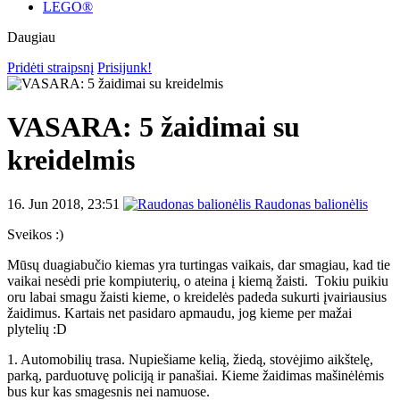
LEGO®
Daugiau
Pridėti straipsnį
Prisijunk!
VASARA: 5 žaidimai su
kreidelmis
16. Jun 2018, 23:51
Raudonas balionėlis
Sveikos :)
Mūsų duagiabučio kiemas yra turtingas vaikais, dar smagiau, kad tie
vaikai nesėdi prie kompiuterių, o ateina į kiemą žaisti. T
okiu puikiu
oru labai smagu žaisti kieme, o kreidelės padeda sukurti įvairiausius
žaidimus. Kartais net pasidaro apmaudu, jog kieme per mažai
plytelių :D
1. Automobilių trasa. Nupiešiame kelią, žiedą, stovėjimo aikštelę,
parką, parduotuvę policiją ir panašiai. Kieme žaidimas mašinėlėmis
bus kur kas smagesnis nei namuose.