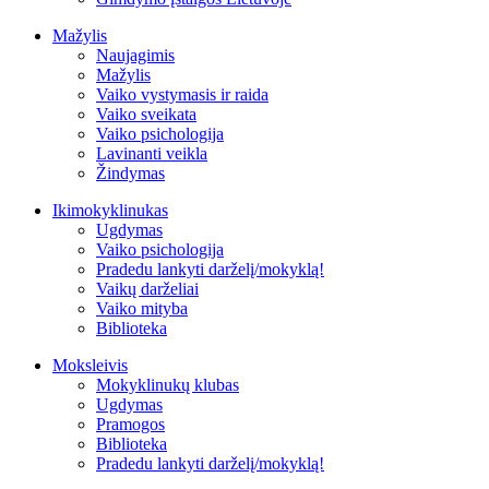
Mažylis
Naujagimis
Mažylis
Vaiko vystymasis ir raida
Vaiko sveikata
Vaiko psichologija
Lavinanti veikla
Žindymas
Ikimokyklinukas
Ugdymas
Vaiko psichologija
Pradedu lankyti darželį/mokyklą!
Vaikų darželiai
Vaiko mityba
Biblioteka
Moksleivis
Mokyklinukų klubas
Ugdymas
Pramogos
Biblioteka
Pradedu lankyti darželį/mokyklą!