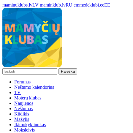
maminuklubs.lv
LV
maminklub.lv
RU
emmedeklubi.ee
EE
Paieška
Forumas
Nėštumo kalendorius
TV
Moterų klubas
Naujienos
Nėštumas
Kūdikis
Mažylis
Ikimokyklinukas
Moksleivis