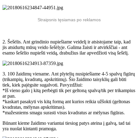
Straipsnis tęsiamas po reklamos
2. Šešėlis. Ant grindinio nupiešiame veidelį ir atsistojame taip, kad
jis atsidurtų mūsų veido šešėlyje. Galima žaisti ir atvirkščiai - ant
esamo šešėlio nupiešti veidą, drabužius ilar apvedžioti visą šešėlį.
3. 100 žaidimų viename. Ant plytelių nusipiešiame 4-5 spalvų figūrų
(trikampių, kvadratų, apskritimų). Šio žaidimo taisyklių gali būti
tiek, kiek pajėgsite sugalvoti. Pavyzdžiui:
*Iš vieno galo į kitą perbėgti tik per geltoną spalvą/tik per trikampius
ar pan.
*kaskart pasakyti vis kitą formą ant kurios reikia užšokti (geltonas
kvadratas, mėlynas apskritimas).
*mažesniems smagu surasti visus kvadratus ar mėlynas figūras.
Būnant kieme žaidimo variantai tiesiog patys ateina į galvą, tad tai
yra nuolat kintanti pramoga.