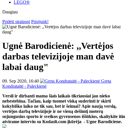
LEGO®
Daugiau
Pridėti straipsnį
Prisijunk!
Ugnė Barodicienė: ,,Vertėjos
darbas televizijoje man davė
labai daug"
09. Sep 2020, 16:40
Greta
Kondrataitė - Paleckienė
Versli ir dirbanti mama šiais laikais tikriausiai jau nieko
nebestebina. Tačiau, kaip tuomet viską suderinti ir skirti
kokybiško laiko ne tik sau, bet ir šeimai? Apie naują verslą,
vertėjos darbą televizijoje ir ne vieną dešimtį moterų
sujungusius sporto ir sveikos gyvensenos iššūkius, skaitykite itin
atvirame interviu su Kodaslt.com įkūrėja - Ugne Barodiciene.