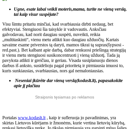
Ugne, esate labai veikli moteris,mama, turite ne vieną verslą,
tai kaip visur suspėjate?
Visu šimtu pritariu minčiai, kad svarbiausia dirbti nedaug, bet
efektyviai. Stengiuosi šia taisykle ir vadovautis. Anksčiau
galvodavau, kad norit daugiau suspėti, nuveikti, reikia
„multitaskinti“, vienu metu atlikti kuo daugiau užduočių. Kartais
savaime esame priverstos tą daryti, mamos tikrai tą supras(šypsosi -
red.past.). Bet kalbant apie darbą, dabar renkuosi priešingą strategiją
ir vienu metu stengiuosi susikoncentruoti į vieną užduotį. Tada ją
pavyksta atlikti ir greičiau, ir geriau. Visada susiplanuoju dienos
darbus iš anksto, susidėlioju pagal prioritetą ir pirmiausia imuosi to,
kuris sunkiausias, svarbiausias, nors gal nemaloniausias.
Neseniai įkūrėte dar vieną verslą(kodaslt.lt), papasakokite
apie jį plačiau
Straipsnis tęsiamas po reklamos
Portalas
www.kodaslt.lt
, kaip ir sufleruoja jo pavadinimas, yra
skirtas Lietuvos kūrėjams ir žmonėms, kurie vertina lietuvių kūrybą,
renkasi lietuvišką prekę. Jo tikslas pirmiausia yra garsinti mūsų šalies