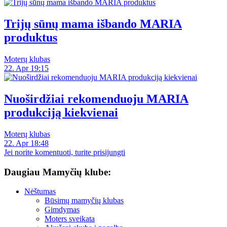
Trijų sūnų mama išbando MARIA
produktus
Moterų klubas
22. Apr 19:15
Nuoširdžiai rekomenduoju MARIA
produkciją kiekvienai
Moterų klubas
22. Apr 18:48
Jei norite komentuoti, turite prisijungti
Daugiau Mamyčių klube:
Nėštumas
Būsimų mamyčių klubas
Gimdymas
Moters sveikata