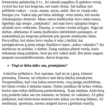
šeimyninių aplinkybių ir t.t.. Jei sulauki pagalbos iš aplinkos verslą
vystyti bus kur kas lengviau, nei esant vienai. Juk kažkas turi
prižiūrėti vaikus – vyras, mama, anyta, auklė. Bet ne visada toks
žmogus yra. Vaikai taip pat būna skirtingi, vieni ramūs, kiti nuolat
reikalaujantys dėmesio. Mano sūnus kūdikystėje buvo labai ramus,
ūgtelėjęs irgi netapo „rankinuku“, tad man buvo sąlyginai lengva
užsiimti savo veiklomis. Žinoma, ir verslas verslui nelygus. Jeigu tai
darbas, atliekamas iš namų (kažkokios intelektinės paslaugos, ar
rankdarbiai) jas lengviau priderinti prie įprasto motinystės ritmo.
Pavyzdžiui, kol sūnus buvo mažas ir nėjo į darželį, kai
pamigdydavau jį pietų miego išaušdavo mano „aukso valandos“! Jas
skirdavau ne poilsiui, o darbui. Daug sunkiau plėtoti verslą, kuris
reikalauja daug judėjimo, bent jau kol vaikai maži. Bet jiems augant,
tampant savarankiškesniems, darosi lengviau.
Visgi ar lieka laiko sau, pomėgiams?
Anksčiau nelikdavo. Kai supratau, kad tai ne į gerą, ėmiausi
permainų. Žinoma, tai reikalavo tam tikrų dalykų atsisakymo.
Nusprendžiau, kad visų kalnų nenuversiu, visų pinigų neuždirbsiu,
bet būsiu sveika ir linksma mama. Dabar pasilikau tik kelias veiklas,
kurios man teikia didžiausią pasitenkinimą. Kaip minėjau, kiekvieną
rytą pradedu laiku sau (ne namams, ne šeimai, ne vaikams). Aš giliai
įsitikinusi, kad kiekvienai moteriai toks laikas yra tiesiog būtinas. Aš
medituoju, sportuoju, nueinu atsigerti kavos į gretimai esančią