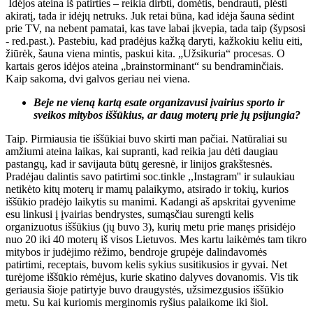
Idėjos ateina iš patirties – reikia dirbti, domėtis, bendrauti, plėsti
akiratį, tada ir idėjų netruks. Juk retai būna, kad idėja šauna sėdint
prie TV, na nebent pamatai, kas tave labai įkvepia, tada taip (šypsosi
- red.past.). Pastebiu, kad pradėjus kažką daryti, kažkokiu keliu eiti,
žiūrėk, šauna viena mintis, paskui kita. „Užsikuria“ procesas. O
kartais geros idėjos ateina „brainstorminant“ su bendraminčiais.
Kaip sakoma, dvi galvos geriau nei viena.
Beje ne vieną kartą esate organizavusi įvairius sporto ir
sveikos mitybos iššūkius, ar daug moterų prie jų psijungia?
Taip. Pirmiausia tie iššūkiai buvo skirti man pačiai. Natūraliai su
amžiumi ateina laikas, kai supranti, kad reikia jau dėti daugiau
pastangų, kad ir savijauta būtų geresnė, ir linijos grakštesnės.
Pradėjau dalintis savo patirtimi soc.tinkle ,,Instagram'' ir sulaukiau
netikėto kitų moterų ir mamų palaikymo, atsirado ir tokių, kurios
iššūkio pradėjo laikytis su manimi. Kadangi aš apskritai gyvenime
esu linkusi į įvairias bendrystes, sumąsčiau surengti kelis
organizuotus iššūkius (jų buvo 3), kurių metu prie manęs prisidėjo
nuo 20 iki 40 moterų iš visos Lietuvos. Mes kartu laikėmės tam tikro
mitybos ir judėjimo rėžimo, bendroje grupėje dalindavomės
patirtimi, receptais, buvom kelis sykius susitikusios ir gyvai. Net
turėjome iššūkio rėmėjus, kurie skatino dalyves dovanomis. Vis tik
geriausia šioje patirtyje buvo draugystės, užsimezgusios iššūkio
metu. Su kai kuriomis merginomis ryšius palaikome iki šiol.