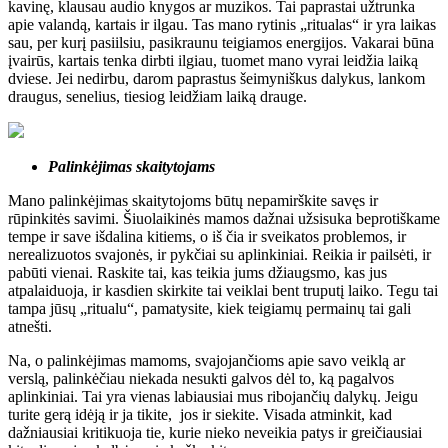
kavinę, klausau audio knygos ar muzikos. Tai paprastai užtrunka
apie valandą, kartais ir ilgau. Tas mano rytinis „ritualas“ ir yra laikas
sau, per kurį pasiilsiu, pasikraunu teigiamos energijos. Vakarai būna
įvairūs, kartais tenka dirbti ilgiau, tuomet mano vyrai leidžia laiką
dviese. Jei nedirbu, darom paprastus šeimyniškus dalykus, lankom
draugus, senelius, tiesiog leidžiam laiką drauge.
Palinkėjimas skaitytojams
Mano palinkėjimas skaitytojoms būtų nepamirškite savęs ir
rūpinkitės savimi. Šiuolaikinės mamos dažnai užsisuka beprotiškame
tempe ir save išdalina kitiems, o iš čia ir sveikatos problemos, ir
nerealizuotos svajonės, ir pykčiai su aplinkiniai. Reikia ir pailsėti, ir
pabūti vienai. Raskite tai, kas teikia jums džiaugsmo, kas jus
atpalaiduoja, ir kasdien skirkite tai veiklai bent truputį laiko. Tegu tai
tampa jūsų „ritualu“, pamatysite, kiek teigiamų permainų tai gali
atnešti.
Na, o palinkėjimas mamoms, svajojančioms apie savo veiklą ar
verslą, palinkėčiau niekada nesukti galvos dėl to, ką pagalvos
aplinkiniai. Tai yra vienas labiausiai mus ribojančių dalykų. Jeigu
turite gerą idėją ir ja tikite, jos ir siekite. Visada atminkit, kad
dažniausiai kritikuoja tie, kurie nieko neveikia patys ir greičiausiai