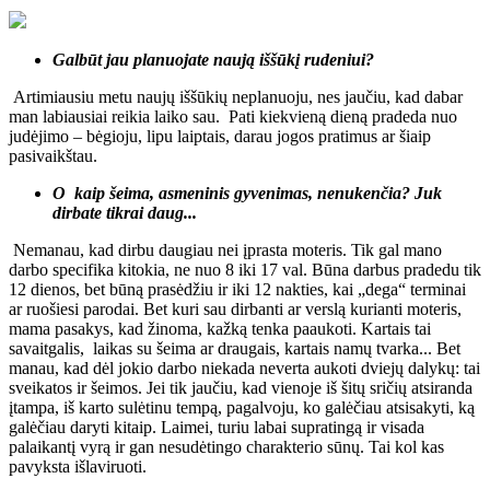
Galbūt jau planuojate naują iššūkį rudeniui?
Artimiausiu metu naujų iššūkių neplanuoju, nes jaučiu, kad dabar
man labiausiai reikia laiko sau. Pati kiekvieną dieną pradeda nuo
judėjimo – bėgioju, lipu laiptais, darau jogos pratimus ar šiaip
pasivaikštau.
O kaip šeima, asmeninis gyvenimas, nenukenčia? Juk
dirbate tikrai daug...
Nemanau, kad dirbu daugiau nei įprasta moteris. Tik gal mano
darbo specifika kitokia, ne nuo 8 iki 17 val. Būna darbus pradedu tik
12 dienos, bet būną prasėdžiu ir iki 12 nakties, kai „dega“ terminai
ar ruošiesi parodai. Bet kuri sau dirbanti ar verslą kurianti moteris,
mama pasakys, kad žinoma, kažką tenka paaukoti. Kartais tai
savaitgalis, laikas su šeima ar draugais, kartais namų tvarka... Bet
manau, kad dėl jokio darbo niekada neverta aukoti dviejų dalykų: tai
sveikatos ir šeimos. Jei tik jaučiu, kad vienoje iš šitų sričių atsiranda
įtampa, iš karto sulėtinu tempą, pagalvoju, ko galėčiau atsisakyti, ką
galėčiau daryti kitaip. Laimei, turiu labai supratingą ir visada
palaikantį vyrą ir gan nesudėtingo charakterio sūnų. Tai kol kas
pavyksta išlaviruoti.