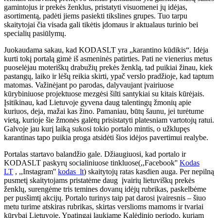
gamintojus ir prekės ženklus, pristatyti visuomenei jų idėjas,
asortimentą, padėti jiems pasiekti tikslines grupes. Tuo tarpu
skaitytojai čia visada gali tikėtis įdomaus ir aktualaus turinio bei
specialių pasiūlymų.
Juokaudama sakau, kad KODASLT yra „karantino kūdikis“. Idėja
kurti tokį portalą gimė iš asmeninės patirties. Pati ne vienerius metus
puoselėjau moteriškų drabužių prekės ženklą, tad puikiai žinau, kiek
pastangų, laiko ir lėšų reikia skirti, ypač verslo pradžioje, kad taptum
matomas. Važinėjant po parodas, dalyvaujant įvairiuose
kūrybiniuose projektuose mezgėsi šilti santykiai su kitais kūrėjais.
Įsitikinau, kad Lietuvoje gyvena daug talentingų žmonių apie
kuriuos, deja, mažai kas žino. Pamaniau, būtų šaunu, jei turėtume
vietą, kurioje šie žmonės galėtų prisistatyti platesniam vartotojų ratui.
Galvoje jau kurį laiką sukosi tokio portalo mintis, o užklupęs
karantinas tapo puikia proga atsidėti šios idėjos pavertimui realybe.
Portalas startavo balandžio gale. Džiaugiuosi, kad portalo ir
KODASLT paskyrų socialiniuose tinkluose(,,Facebook''
Kodas
LT
, ,,Instagram''
kodas_lt
) skaitytojų ratas kasdien auga. Per nepilną
pusmetį skaitytojams pristatėme daug įvairių lietuviškų prekės
ženklų, surengėme tris temines dovanų idėjų rubrikas, paskelbėme
per pusšimtį akcijų. Portalo turinys taip pat darosi įvairesnis – šiuo
metu turime atskiras rubrikas, skirtas verslioms mamoms ir tvariai
kūrybai Lietuvoje. Ypatingai laukiame Kalėdinio periodo, kuriam