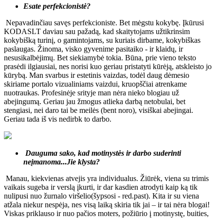
Esate perfekcionistė?
Nepavadinčiau savęs perfekcioniste. Bet mėgstu kokybę. Įkūrusi
KODASLT daviau sau pažadą, kad skaitytojams užtikrinsim
kokybišką turinį, o gamintojams, su kuriais dirbame, kokybiškas
paslaugas. Žinoma, visko gyvenime pasitaiko - ir klaidų, ir
nesusikalbėjimų. Bet siekiamybė tokia. Būna, prie vieno teksto
prasėdi ilgiausiai, nes norisi kuo geriau pristatyti kūrėją, atskleisto jo
kūrybą. Man svarbus ir estetinis vaizdas, todėl daug dėmesio
skiriame portalo vizualiniams vaizdui, kruopščiai atrenkame
nuotraukas. Profesinėje srityje man nėra nieko blogiau už
abejingumą. Geriau jau žmogus atlieka darbą netobulai, bet
stengiasi, nei daro tai be meilės (bent noro), visiškai abejingai.
Geriau tada iš vis nedirbk to darbo.
Dauguma sako, kad motinystės ir darbo suderinti
neįmanoma...Jie klysta?
Manau, kiekvienas atvejis yra individualus. Žiūrėk, viena su trimis
vaikais sugeba ir verslą įkurti, ir dar kasdien atrodyti kaip ką tik
nulipusi nuo žurnalo viršelio(šypsosi - red.past). Kita ir su viena
atžala niekur nespėja, nes visą laiką skiria tik jai – ir tai nėra blogai!
Viskas priklauso ir nuo pačios moters, požiūrio į motinystę, buities,