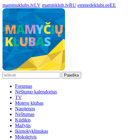
maminuklubs.lv
LV
maminklub.lv
RU
emmedeklubi.ee
EE
Paieška
Forumas
Nėštumo kalendorius
TV
Moterų klubas
Naujienos
Nėštumas
Kūdikis
Mažylis
Ikimokyklinukas
Moksleivis