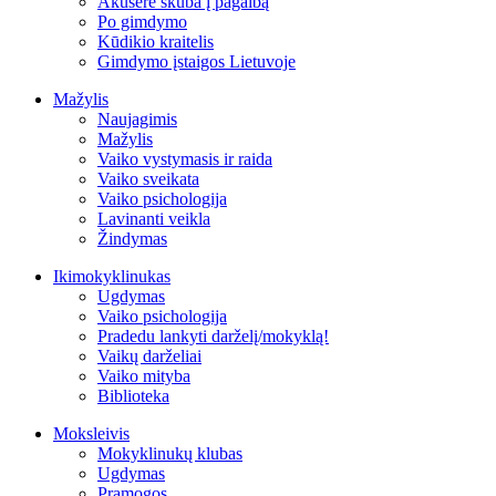
Akušerė skuba į pagalbą
Po gimdymo
Kūdikio kraitelis
Gimdymo įstaigos Lietuvoje
Mažylis
Naujagimis
Mažylis
Vaiko vystymasis ir raida
Vaiko sveikata
Vaiko psichologija
Lavinanti veikla
Žindymas
Ikimokyklinukas
Ugdymas
Vaiko psichologija
Pradedu lankyti darželį/mokyklą!
Vaikų darželiai
Vaiko mityba
Biblioteka
Moksleivis
Mokyklinukų klubas
Ugdymas
Pramogos