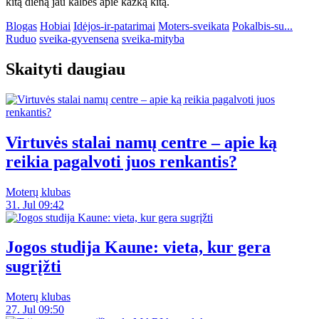
kitą dieną jau kalbės apie kažką kitą.
Blogas
Hobiai
Idėjos-ir-patarimai
Moters-sveikata
Pokalbis-su...
Ruduo
sveika-gyvensena
sveika-mityba
Skaityti daugiau
Virtuvės stalai namų centre – apie ką
reikia pagalvoti juos renkantis?
Moterų klubas
31. Jul 09:42
Jogos studija Kaune: vieta, kur gera
sugrįžti
Moterų klubas
27. Jul 09:50