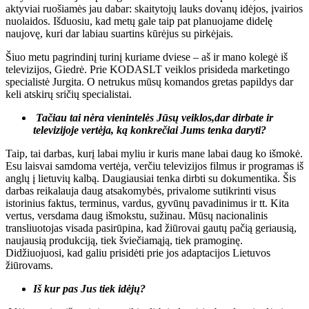
aktyviai ruošiamės jau dabar: skaitytojų lauks dovanų idėjos, įvairios
nuolaidos. Išduosiu, kad metų gale taip pat planuojame didelę
naujovę, kuri dar labiau suartins kūrėjus su pirkėjais.
Šiuo metu pagrindinį turinį kuriame dviese – aš ir mano kolegė iš
televizijos, Giedrė. Prie KODASLT veiklos prisideda marketingo
specialistė Jurgita. O netrukus mūsų komandos gretas papildys dar
keli atskirų sričių specialistai.
Tačiau tai nėra vienintelės Jūsų veiklos,dar dirbate ir
televizijoje vertėja, ką konkrečiai Jums tenka daryti?
Taip, tai darbas, kurį labai myliu ir kuris mane labai daug ko išmokė.
Esu laisvai samdoma vertėja, verčiu televizijos filmus ir programas iš
anglų į lietuvių kalbą. Daugiausiai tenka dirbti su dokumentika. Šis
darbas reikalauja daug atsakomybės, privalome sutikrinti visus
istorinius faktus, terminus, vardus, gyvūnų pavadinimus ir tt. Kita
vertus, versdama daug išmokstu, sužinau. Mūsų nacionalinis
transliuotojas visada pasirūpina, kad žiūrovai gautų pačią geriausią,
naujausią produkciją, tiek šviečiamąją, tiek pramoginę.
Didžiuojuosi, kad galiu prisidėti prie jos adaptacijos Lietuvos
žiūrovams.
Iš kur pas Jus tiek idėjų?