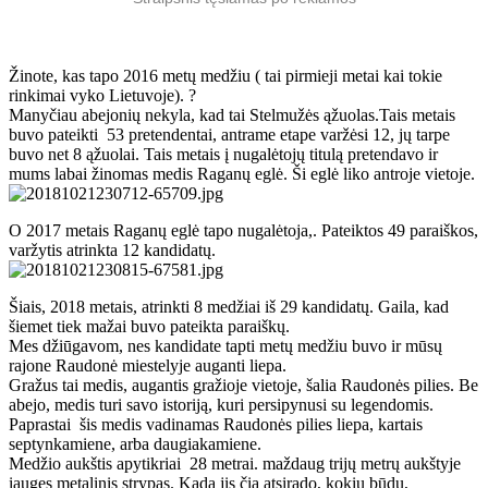
Žinote, kas tapo 2016 metų medžiu ( tai pirmieji metai kai tokie
rinkimai vyko Lietuvoje). ?
Manyčiau abejonių nekyla, kad tai Stelmužės ąžuolas.Tais metais
buvo pateikti 53 pretendentai, antrame etape varžėsi 12, jų tarpe
buvo net 8 ąžuolai. Tais metais į nugalėtojų titulą pretendavo ir
mums labai žinomas medis Raganų eglė. Ši eglė liko antroje vietoje.
O 2017 metais Raganų eglė tapo nugalėtoja,. Pateiktos 49 paraiškos,
varžytis atrinkta 12 kandidatų.
Šiais, 2018 metais, atrinkti 8 medžiai iš 29 kandidatų. Gaila, kad
šiemet tiek mažai buvo pateikta paraiškų.
Mes džiūgavom, nes kandidate tapti metų medžiu buvo ir mūsų
rajone Raudonė miestelyje auganti liepa.
Gražus tai medis, augantis gražioje vietoje, šalia Raudonės pilies. Be
abejo, medis turi savo istoriją, kuri persipynusi su legendomis.
Paprastai šis medis vadinamas Raudonės pilies liepa, kartais
septynkamiene, arba daugiakamiene.
Medžio aukštis apytikriai 28 metrai. maždaug trijų metrų aukštyje
įaugęs metalinis strypas. Kada jis čia atsirado, kokiu būdu,