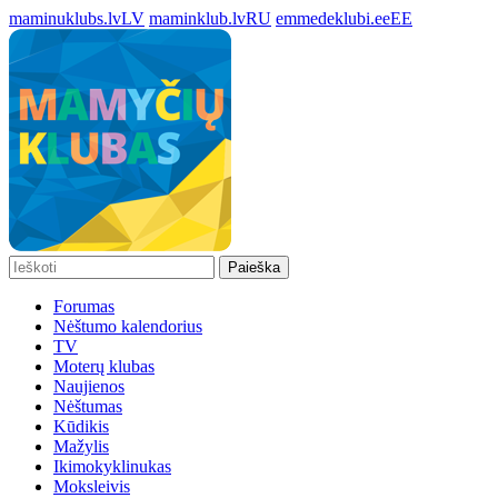
maminuklubs.lv
LV
maminklub.lv
RU
emmedeklubi.ee
EE
Paieška
Forumas
Nėštumo kalendorius
TV
Moterų klubas
Naujienos
Nėštumas
Kūdikis
Mažylis
Ikimokyklinukas
Moksleivis