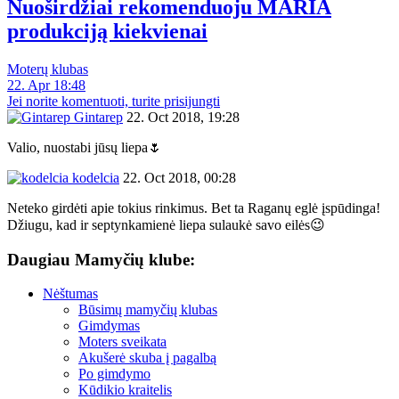
Nuoširdžiai rekomenduoju MARIA
produkciją kiekvienai
Moterų klubas
22. Apr 18:48
Jei norite komentuoti, turite prisijungti
Gintarep
22. Oct 2018, 19:28
Valio, nuostabi jūsų liepa🌷
kodelcia
22. Oct 2018, 00:28
Neteko girdėti apie tokius rinkimus. Bet ta Raganų eglė įspūdinga!
Džiugu, kad ir septynkamienė liepa sulaukė savo eilės😉
Daugiau Mamyčių klube:
Nėštumas
Būsimų mamyčių klubas
Gimdymas
Moters sveikata
Akušerė skuba į pagalbą
Po gimdymo
Kūdikio kraitelis