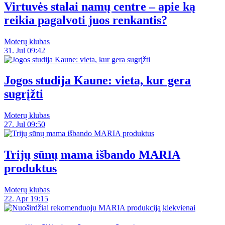
Virtuvės stalai namų centre – apie ką
reikia pagalvoti juos renkantis?
Moterų klubas
31. Jul 09:42
Jogos studija Kaune: vieta, kur gera
sugrįžti
Moterų klubas
27. Jul 09:50
Trijų sūnų mama išbando MARIA
produktus
Moterų klubas
22. Apr 19:15