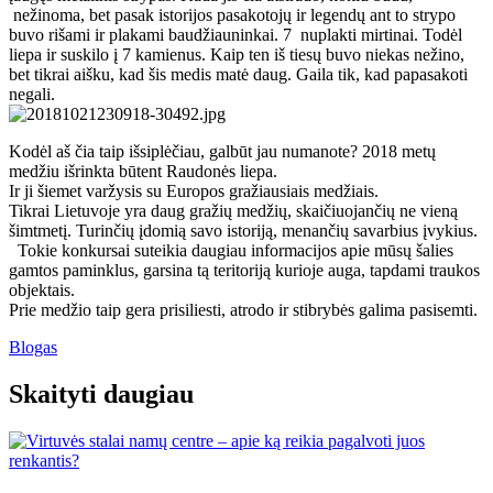
nežinoma, bet pasak istorijos pasakotojų ir legendų ant to strypo
buvo rišami ir plakami baudžiauninkai. 7 nuplakti mirtinai. Todėl
liepa ir suskilo į 7 kamienus. Kaip ten iš tiesų buvo niekas nežino,
bet tikrai aišku, kad šis medis matė daug. Gaila tik, kad papasakoti
negali.
Kodėl aš čia taip išsiplėčiau, galbūt jau numanote? 2018 metų
medžiu išrinkta būtent Raudonės liepa.
Ir ji šiemet varžysis su Europos gražiausiais medžiais.
Tikrai Lietuvoje yra daug gražių medžių, skaičiuojančių ne vieną
šimtmetį. Turinčių įdomią savo istoriją, menančių savarbius įvykius.
Tokie konkursai suteikia daugiau informacijos apie mūsų šalies
gamtos paminklus, garsina tą teritoriją kurioje auga, tapdami traukos
objektais.
Prie medžio taip gera prisiliesti, atrodo ir stibrybės galima pasisemti.
Blogas
Skaityti daugiau