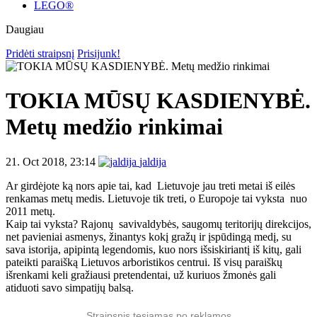
LEGO®
Daugiau
Pridėti straipsnį
Prisijunk!
TOKIA MŪSŲ KASDIENYBĖ.
Metų medžio rinkimai
21. Oct 2018, 23:14
jaldija
Ar girdėjote ką nors apie tai, kad Lietuvoje jau treti metai iš eilės
renkamas metų medis. Lietuvoje tik treti, o Europoje tai vyksta nuo
2011 metų.
Kaip tai vyksta? Rajonų savivaldybės, saugomų teritorijų direkcijos,
net pavieniai asmenys, žinantys kokį gražų ir įspūdingą medį, su
sava istorija, apipintą legendomis, kuo nors išsiskiriantį iš kitų, gali
pateikti paraišką Lietuvos arboristikos centrui. Iš visų paraiškų
išrenkami keli gražiausi pretendentai, už kuriuos žmonės gali
atiduoti savo simpatijų balsą.
Straipsnis tęsiamas po reklamos