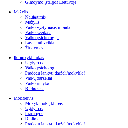
Gimdymo įstaigos Lietuvoje
Mažylis
Naujagimis
Mažylis
Vaiko vystymasis ir raida
Vaiko sveikata
Vaiko psichologija
Lavinanti veikla
Žindymas
Ikimokyklinukas
Ugdymas
Vaiko psichologija
Pradedu lankyti darželį/mokyklą!
Vaikų darželiai
Vaiko mityba
Biblioteka
Moksleivis
Mokyklinukų klubas
Ugdymas
Pramogos
Biblioteka
Pradedu lankyti darželį/mokyklą!