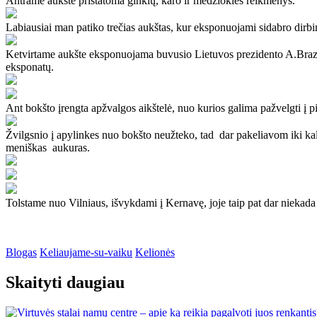
Antrame aukšte pristatoma ginklų, karo ir medžioklės reikmenys.
Labiausiai man patiko trečias aukštas, kur eksponuojami sidabro dirbini
Ketvirtame aukšte eksponuojama buvusio Lietuvos prezidento A.Brazaus
eksponatų.
Ant bokšto įrengta apžvalgos aikštelė, nuo kurios galima pažvelgti į pi
Žvilgsnio į apylinkes nuo bokšto neužteko, tad dar pakeliavom iki ka
meniškas aukuras.
Tolstame nuo Vilniaus, išvykdami į Kernavę, joje taip pat dar niekad
Blogas
Keliaujame-su-vaiku
Kelionės
Skaityti daugiau