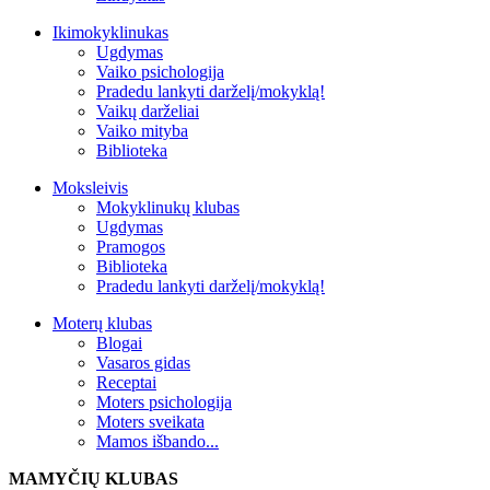
Ikimokyklinukas
Ugdymas
Vaiko psichologija
Pradedu lankyti darželį/mokyklą!
Vaikų darželiai
Vaiko mityba
Biblioteka
Moksleivis
Mokyklinukų klubas
Ugdymas
Pramogos
Biblioteka
Pradedu lankyti darželį/mokyklą!
Moterų klubas
Blogai
Vasaros gidas
Receptai
Moters psichologija
Moters sveikata
Mamos išbando...
MAMYČIŲ KLUBAS