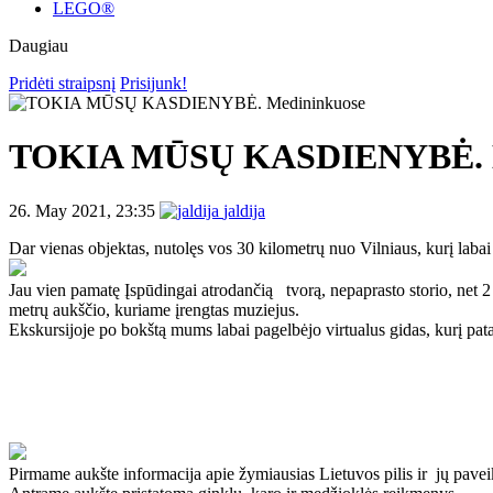
LEGO®
Daugiau
Pridėti straipsnį
Prisijunk!
TOKIA MŪSŲ KASDIENYBĖ. M
26. May 2021, 23:35
jaldija
Dar vienas objektas, nutolęs vos 30 kilometrų nuo Vilniaus, kurį labai
Jau vien pamatę Įspūdingai atrodančią tvorą, nepaprasto storio, net 2
metrų aukščio, kuriame įrengtas muziejus.
Ekskursijoje po bokštą mums labai pagelbėjo virtualus gidas, kurį patarė
Pirmame aukšte informacija apie žymiausias Lietuvos pilis ir jų pavei