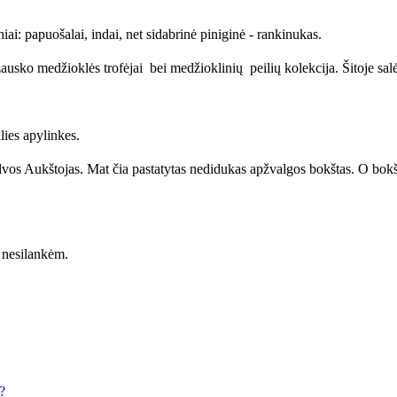
ai: papuošalai, indai, net sidabrinė piniginė - rankinukas.
ko medžioklės trofėjai bei medžioklinių peilių kolekcija. Šitoje salėj
lies apylinkes.
lvos Aukštojas. Mat čia pastatytas nedidukas apžvalgos bokštas. O bokšt
a nesilankėm.