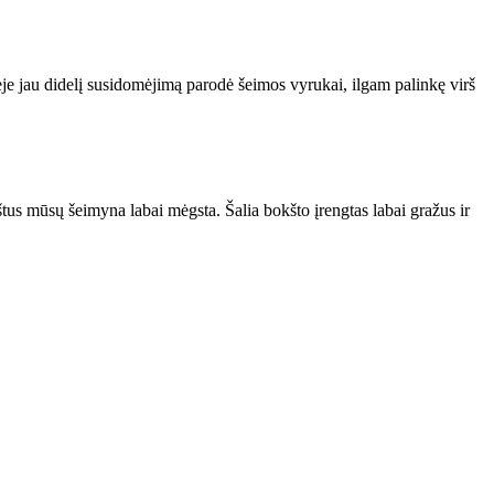
e jau didelį susidomėjimą parodė šeimos vyrukai, ilgam palinkę virš
us mūsų šeimyna labai mėgsta. Šalia bokšto įrengtas labai gražus ir