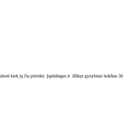
oti kiek jų čia prireikė. Įspūdingas ir išlikęs gynybinis bokštas 30