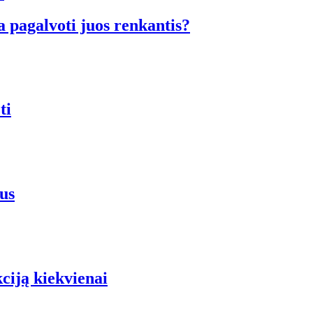
a pagalvoti juos renkantis?
ti
us
iją kiekvienai