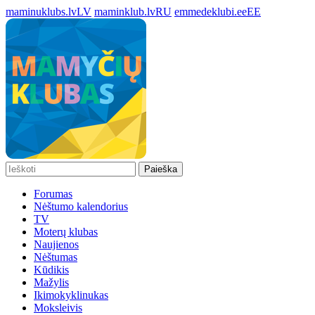
maminuklubs.lv
LV
maminklub.lv
RU
emmedeklubi.ee
EE
Paieška
Forumas
Nėštumo kalendorius
TV
Moterų klubas
Naujienos
Nėštumas
Kūdikis
Mažylis
Ikimokyklinukas
Moksleivis