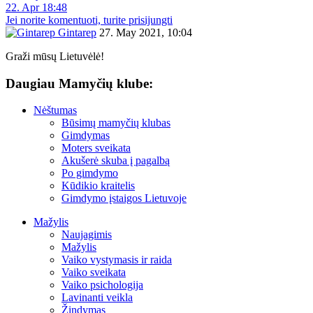
22. Apr 18:48
Jei norite komentuoti, turite prisijungti
Gintarep
27. May 2021, 10:04
Graži mūsų Lietuvėlė!
Daugiau Mamyčių klube:
Nėštumas
Būsimų mamyčių klubas
Gimdymas
Moters sveikata
Akušerė skuba į pagalbą
Po gimdymo
Kūdikio kraitelis
Gimdymo įstaigos Lietuvoje
Mažylis
Naujagimis
Mažylis
Vaiko vystymasis ir raida
Vaiko sveikata
Vaiko psichologija
Lavinanti veikla
Žindymas