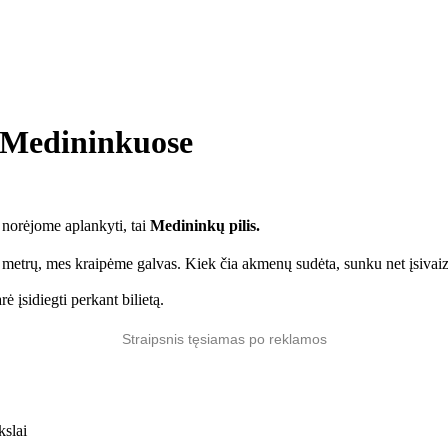
edininkuose
 norėjome aplankyti, tai
Medininkų pilis.
 metrų, mes kraipėme galvas. Kiek čia akmenų sudėta, sunku net įsivaizdu
 įsidiegti perkant bilietą.
Straipsnis tęsiamas po reklamos
kslai