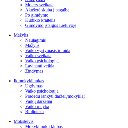
Moters sveikata
Akušerė skuba į pagalbą
Po gimdymo
Kūdikio kraitelis
Gimdymo įstaigos Lietuvoje
Mažylis
Naujagimis
Mažylis
Vaiko vystymasis ir raida
Vaiko sveikata
Vaiko psichologija
Lavinanti veikla
Žindymas
Ikimokyklinukas
Ugdymas
Vaiko psichologija
Pradedu lankyti darželį/mokyklą!
Vaikų darželiai
Vaiko mityba
Biblioteka
Moksleivis
Mokyklinukų klubas