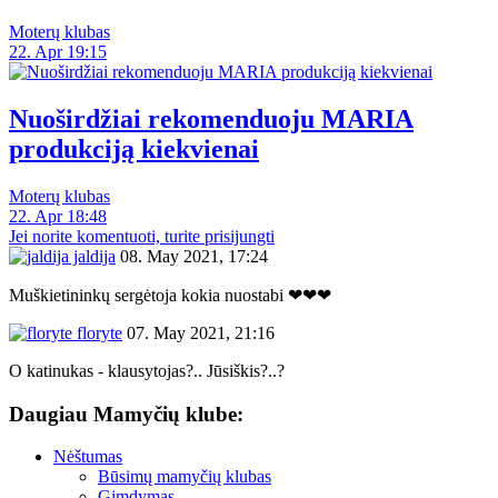
Moterų klubas
22. Apr 19:15
Nuoširdžiai rekomenduoju MARIA
produkciją kiekvienai
Moterų klubas
22. Apr 18:48
Jei norite komentuoti, turite prisijungti
jaldija
08. May 2021, 17:24
Muškietininkų sergėtoja kokia nuostabi ❤❤❤
floryte
07. May 2021, 21:16
O katinukas - klausytojas?.. Jūsiškis?..?
Daugiau Mamyčių klube:
Nėštumas
Būsimų mamyčių klubas
Gimdymas