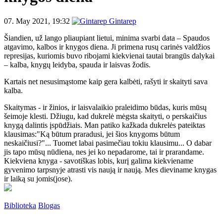
07. May 2021, 19:32
Gintarep
Šiandien, už lango pliaupiant lietui, minima svarbi data – Spaudos
atgavimo, kalbos ir knygos diena. Ji primena rusų carinės valdžios
represijas, kuriomis buvo ribojami kiekvienai tautai brangūs dalykai
– kalba, knygų leidyba, spauda ir laisvas žodis.
Kartais net nesusimąstome kaip gera kalbėti, rašyti ir skaityti sava
kalba.
Skaitymas - ir žinios, ir laisvalaikio praleidimo būdas, kuris mūsų
šeimoje klesti. Džiugu, kad dukrelė mėgsta skaityti, o perskaičius
knygą dalintis įspūdžiais. Man patiko kažkada dukrelės pateiktas
klausimas:"Ką būtum praradusi, jei šios knygoms būtum
neskaičiusi?"... Tuomet labai pasimečiau tokiu klausimu... O dabar
jis tapo mūsų nūdiena, nes jei ko nepadarome, tai ir prarandame.
Kiekviena knyga - savotiškas lobis, kurį galima kiekviename
gyvenimo tarpsnyje atrasti vis naują ir naują. Mes dieviname knygas
ir laiką su jomis(jose).
Biblioteka
Blogas