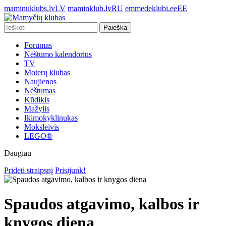
maminuklubs.lv
LV
maminklub.lv
RU
emmedeklubi.ee
EE
Paieška
Forumas
Nėštumo kalendorius
TV
Moterų klubas
Naujienos
Nėštumas
Kūdikis
Mažylis
Ikimokyklinukas
Moksleivis
LEGO®
Daugiau
Pridėti straipsnį
Prisijunk!
Spaudos atgavimo, kalbos ir
knygos diena