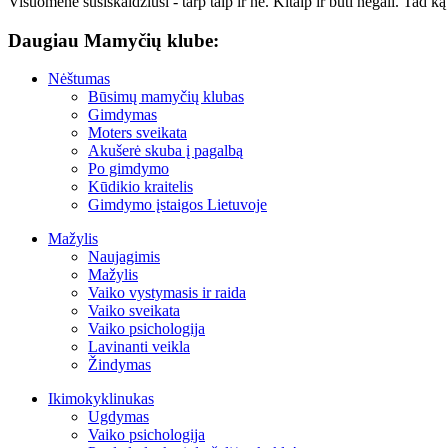
Visuomenė susiskaldžiusi - tarp taip ir ne. Kitaip ir būti negali. Tad 
Daugiau Mamyčių klube:
Nėštumas
Būsimų mamyčių klubas
Gimdymas
Moters sveikata
Akušerė skuba į pagalbą
Po gimdymo
Kūdikio kraitelis
Gimdymo įstaigos Lietuvoje
Mažylis
Naujagimis
Mažylis
Vaiko vystymasis ir raida
Vaiko sveikata
Vaiko psichologija
Lavinanti veikla
Žindymas
Ikimokyklinukas
Ugdymas
Vaiko psichologija