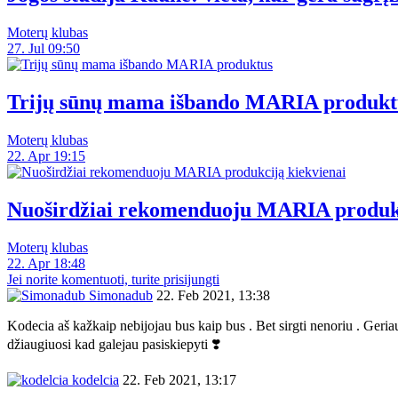
Moterų klubas
27. Jul 09:50
Trijų sūnų mama išbando MARIA produkt
Moterų klubas
22. Apr 19:15
Nuoširdžiai rekomenduoju MARIA produkc
Moterų klubas
22. Apr 18:48
Jei norite komentuoti, turite prisijungti
Simonadub
22. Feb 2021, 13:38
Kodecia aš kažkaip nebijojau bus kaip bus . Bet sirgti nenoriu . Geriau
džiaugiuosi kad galejau pasiskiepyti ❣️
kodelcia
22. Feb 2021, 13:17