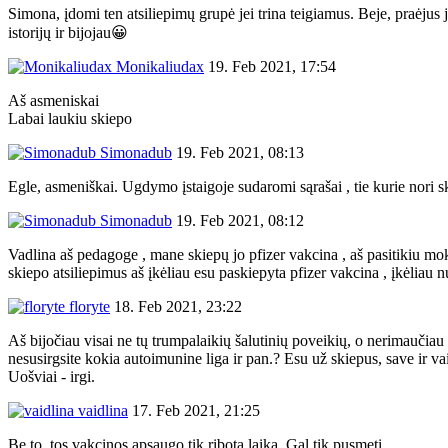
Simona, įdomi ten atsiliepimų grupė jei trina teigiamus. Beje, praėjus 
istorijų ir bijojau😀
Monikaliudax
19. Feb 2021, 17:54
Aš asmeniskai
Labai laukiu skiepo
Simonadub
19. Feb 2021, 08:13
Egle, asmeniškai. Ugdymo įstaigoje sudaromi sąrašai , tie kurie nori s
Simonadub
19. Feb 2021, 08:12
Vadlina aš pedagoge , mane skiepų jo pfizer vakcina , aš pasitikiu moks
skiepo atsiliepimus aš įkėliau esu paskiepyta pfizer vakcina , įkėliau 
floryte
18. Feb 2021, 23:22
Aš bijočiau visai ne tų trumpalaikių šalutinių poveikių, o nerimaučiau
nesusirgsite kokia autoimunine liga ir pan.? Esu už skiepus, save ir vaik
Uošviai - irgi.
vaidlina
17. Feb 2021, 21:25
Be to, tos vakcinos apsaugo tik ribotą laiką. Gal tik pusmetį.