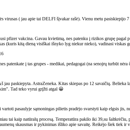
virusas ( jau apie tai DELFI šįvakar rašė). Vienu metu pasiskiepijo 7 ma
ijausi pfizer vakcina. Gavau kvietimą, nes patenku į rizikos grupę pagal 
s (kuris kitą dieną visiškai išnyko lyg niekur nieko), vadinasi viskas ge
16
 nes patenkate į tas grupes - medikai, pedagogai (na senojrų turbūt nėra 
š jau paskiepyta. AstraZeneka. Kitas skiepas po 12 savaičių. Belieka l
kim". Tad teko vyrui grįžti atgal 😀
 vartoti pasaulyje sąmoningas pilietis pradėjo svarstyti kaip elgsis jis, 
miau tai kaip natūralų procesą. Temperatūra pakilo iki 39,su šaltkrėčiu
aumenų skausmas ir pykinimas išliko apie savaitę. Reikėjo šiek tiek ir vai