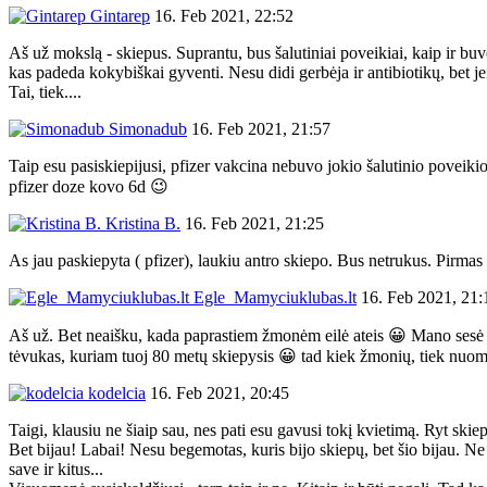
Gintarep
16. Feb 2021, 22:52
Aš už mokslą - skiepus. Suprantu, bus šalutiniai poveikiai, kaip ir b
kas padeda kokybiškai gyventi. Nesu didi gerbėja ir antibiotikų, bet jei 
Tai, tiek....
Simonadub
16. Feb 2021, 21:57
Taip esu pasiskiepijusi, pfizer vakcina nebuvo jokio šalutinio poveikio
pfizer doze kovo 6d 😉
Kristina B.
16. Feb 2021, 21:25
As jau paskiepyta ( pfizer), laukiu antro skiepo. Bus netrukus. Pirmas 
Egle_Mamyciuklubas.lt
16. Feb 2021, 21:
Aš už. Bet neaišku, kada paprastiem žmonėm eilė ateis 😀 Mano sesė Angl
tėvukas, kuriam tuoj 80 metų skiepysis 😀 tad kiek žmonių, tiek nuo
kodelcia
16. Feb 2021, 20:45
Taigi, klausiu ne šiaip sau, nes pati esu gavusi tokį kvietimą. Ryt ski
Bet bijau! Labai! Nesu begemotas, kuris bijo skiepų, bet šio bijau. Ne 
save ir kitus...