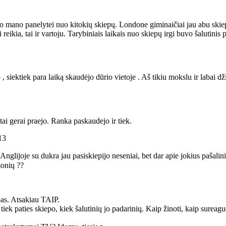
uvo mano panelytei nuo kitokių skiepų. Londone giminaičiai jau abu skie
reikia, tai ir vartoju. Tarybiniais laikais nuo skiepų irgi buvo šalutinis 
 , siektiek para laiką skaudėjo dūrio vietoje . Aš tikiu mokslu ir labai 
tai gerai praejo. Ranka paskaudejo ir tiek.
13
ijoje su dukra jau pasiskiepijo neseniai, bet dar apie jokius pašalinius
monių ??
epas. Atsakiau TAIP.
tiek paties skiepo, kiek šalutinių jo padarinių. Kaip žinoti, kaip sureag