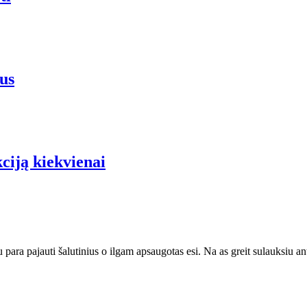
us
iją kiekvienai
 para pajauti šalutinius o ilgam apsaugotas esi. Na as greit sulauksiu ant