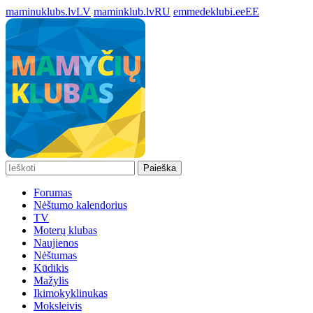
maminuklubs.lv
LV
maminklub.lv
RU
emmedeklubi.ee
EE
Paieška
Forumas
Nėštumo kalendorius
TV
Moterų klubas
Naujienos
Nėštumas
Kūdikis
Mažylis
Ikimokyklinukas
Moksleivis