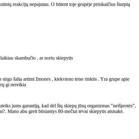
utinių reakcijų nepajutau. O būtent toje grupėje prisikaičius šiurpių
laikiau skambučio , ar noriu skiepytis
sirgo šalia artimi žmones , kiekvieno teise rinktis . Yra grupe apie
rų gi nereikia
uteiks jums garantiją, kad dėl šių skiepų jūsų organizmas "neišprotės",
riai?. Mano abu greit būsiantys 80-mečiai tėvai skiepytis atsisakė.