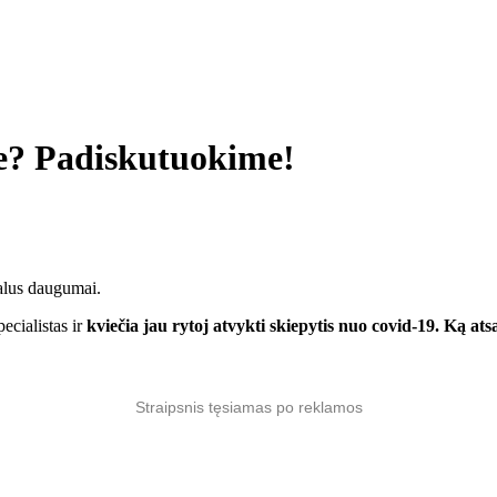
ne? Padiskutuokime!
ualus daugumai.
ecialistas ir
kviečia jau rytoj atvykti skiepytis nuo covid-19. Ką at
Straipsnis tęsiamas po reklamos