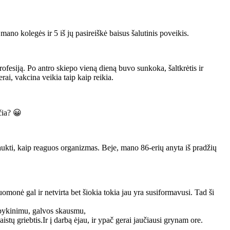
no kolegės ir 5 iš jų pasireiškė baisus šalutinis poveikis.
profesiją. Po antro skiepo vieną dieną buvo sunkoka, šaltkrėtis ir
rai, vakcina veikia taip kaip reikia.
čia? 😀
aukti, kaip reaguos organizmas. Beje, mano 86-erių anyta iš pradžių
nuomonė gal ir netvirta bet šiokia tokia jau yra susiformavusi. Tad ši
, pykinimu, galvos skausmu,
stų griebtis.Ir į darbą ėjau, ir ypač gerai jaučiausi grynam ore.