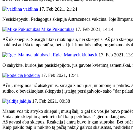
vaidlina
17. Feb 2021, 21:24
Nesiskiepysiu. Pedagogus skiepija Astrazeneca vakcina. Joje šimpanzės 
Mikė Pūkuotukas
17. Feb 2021, 14:14
Aš už skiepus. Susirgti tikrai rizikingiau, nei skiepytis. Aš pati skiep
pakilusi aukšta temperatūra, bet tai juk imuninis mūsų organizmo atsaka
Egle_Mamyciuklubas.lt
17. Feb 2021, 13:
O sakykite, kurios jau pasiskiepijote, jūs gavote kvietimą asmeniškai,
kodelcia
17. Feb 2021, 12:41
Ačiū, merginos už atsakymus, smagu žinoti jūsų nuomonę ir patirtis. A
sutiko, o bevažiuojant skiepytis į įstaigą persigalvojo- sako "dar palau
jaldija
17. Feb 2021, 00:38
Manau vos tik atvyko skiepai į mūsų šalį, o gal tik vos jie buvo pradėti
žinia apie skiepijimą neturėtų būt kaip perkūnas iš giedro dangaus.
Aš gavusi abu skiepus. Reakcija į antrą buvo ir gan stiproka. Bet priė
Kaip pakilo taip ir nukrito tą pačią naktį? galvos skausmas, nedidelis r