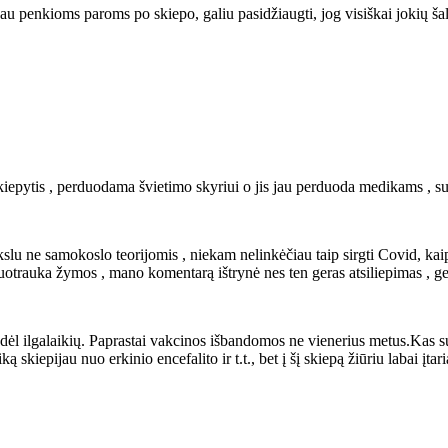
jau penkioms paroms po skiepo, galiu pasidžiaugti, jog visiškai jokių šal
kiepytis , perduodama švietimo skyriui o jis jau perduoda medikams , su
lu ne samokoslo teorijomis , niekam nelinkėčiau taip sirgti Covid, kaip 
nuotrauka žymos , mano komentarą ištrynė nes ten geras atsiliepimas , ge
 dėl ilgalaikių. Paprastai vakcinos išbandomos ne vienerius metus.Kas s
ą skiepijau nuo erkinio encefalito ir t.t., bet į šį skiepą žiūriu labai įta