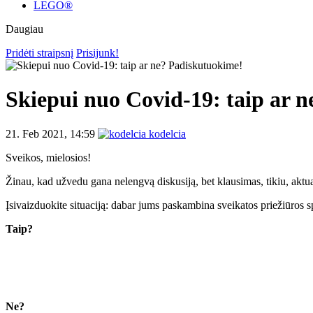
LEGO®
Daugiau
Pridėti straipsnį
Prisijunk!
Skiepui nuo Covid-19: taip ar 
21. Feb 2021, 14:59
kodelcia
Sveikos, mielosios!
Žinau, kad užvedu gana nelengvą diskusiją, bet klausimas, tikiu, akt
Įsivaizduokite situaciją: dabar jums paskambina sveikatos priežiūros sp
Taip?
Ne?