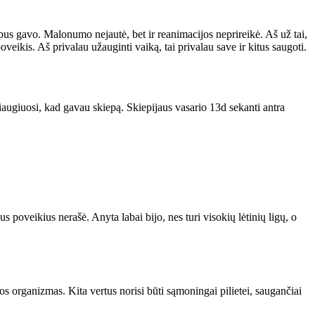
pus gavo. Malonumo nejautė, bet ir reanimacijos neprireikė. Aš už tai,
poveikis. Aš privalau užauginti vaiką, tai privalau save ir kitus saugoti.
džiaugiuosi, kad gavau skiepą. Skiepijaus vasario 13d sekanti antra
 poveikius nerašė. Anyta labai bijo, nes turi visokių lėtinių ligų, o
uos organizmas. Kita vertus norisi būti sąmoningai pilietei, saugančiai