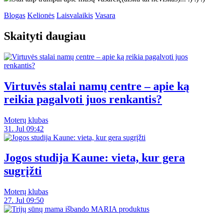
Blogas
Kelionės
Laisvalaikis
Vasara
Skaityti daugiau
Virtuvės stalai namų centre – apie ką
reikia pagalvoti juos renkantis?
Moterų klubas
31. Jul 09:42
Jogos studija Kaune: vieta, kur gera
sugrįžti
Moterų klubas
27. Jul 09:50