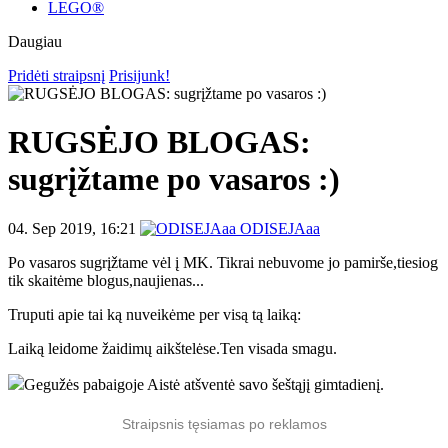
LEGO®
Daugiau
Pridėti straipsnį
Prisijunk!
RUGSĖJO BLOGAS:
sugrįžtame po vasaros :)
04. Sep 2019, 16:21
ODISEJAaa
Po vasaros sugrįžtame vėl į MK. Tikrai nebuvome jo pamirše,tiesiog
tik skaitėme blogus,naujienas...
Truputi apie tai ką nuveikėme per visą tą laiką:
Laiką leidome žaidimų aikštelėse.Ten visada smagu.
Gegužės pabaigoje Aistė atšventė savo šeštąjį gimtadienį.
Straipsnis tęsiamas po reklamos