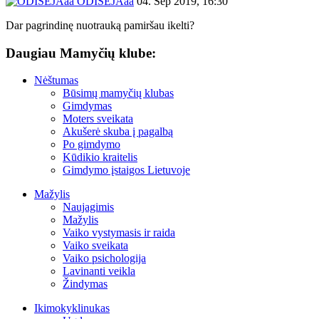
ODISEJAaa
04. Sep 2019, 16:30
Dar pagrindinę nuotrauką pamiršau ikelti?
Daugiau Mamyčių klube:
Nėštumas
Būsimų mamyčių klubas
Gimdymas
Moters sveikata
Akušerė skuba į pagalbą
Po gimdymo
Kūdikio kraitelis
Gimdymo įstaigos Lietuvoje
Mažylis
Naujagimis
Mažylis
Vaiko vystymasis ir raida
Vaiko sveikata
Vaiko psichologija
Lavinanti veikla
Žindymas
Ikimokyklinukas