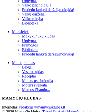
Ugdymas
Vaiko psichologija
Pradedu lankyti darželį/mokyklą!
Vaikų darželiai
Vaiko mityba
Biblioteka
Moksleivis
Mokyklinukų klubas
Ugdymas
Pramogos
Biblioteka
Pradedu lankyti darželį/mokyklą!
Moterų klubas
Blogai
Vasaros gidas
Receptai
Moters psichologija
Moters sveikata
Mamos išbando...
MAMYČIŲ KLUBAS
Internetas:
redakcija@mamyciuklubas.lt
© 2026 Mamyčių klubas
Taisyklės
Apie Mamyčių klubą