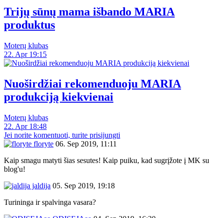
Trijų sūnų mama išbando MARIA
produktus
Moterų klubas
22. Apr 19:15
Nuoširdžiai rekomenduoju MARIA
produkciją kiekvienai
Moterų klubas
22. Apr 18:48
Jei norite komentuoti, turite prisijungti
floryte
06. Sep 2019, 11:11
Kaip smagu matyti šias sesutes! Kaip puiku, kad sugrįžote į MK su
blog'u!
jaldija
05. Sep 2019, 19:18
Turininga ir spalvinga vasara?