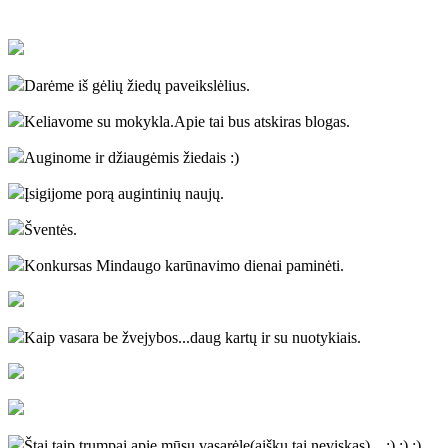
Darėme iš gėlių žiedų paveikslėlius.
Keliavome su mokykla.Apie tai bus atskiras blogas.
Auginome ir džiaugėmis žiedais :)
Įsigijome porą augintinių naujų.
Šventės.
Konkursas Mindaugo karūnavimo dienai paminėti.
Kaip vasara be žvejybos...daug kartų ir su nuotykiais.
Štai taip trumpai apie mūsų vasarėlę(aišku tai neviskas)... :) :) :)