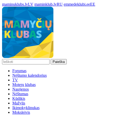
maminuklubs.lv
LV
maminklub.lv
RU
emmedeklubi.ee
EE
Paieška
Forumas
Nėštumo kalendorius
TV
Moterų klubas
Naujienos
Nėštumas
Kūdikis
Mažylis
Ikimokyklinukas
Moksleivis