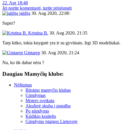
22. Apr 18:48
Jei norite komentuoti, turite prisijungti
jaldija
30. Aug 2020, 22:00
Super?
Kristina B.
30. Aug 2020, 21:35
Tarp kitko, tokia knygutė yra ir su gyvūnais. Irgi 3D modeliukai.
Gintarep
30. Aug 2020, 21:24
Na, ko tik dabar nėra ?
Daugiau Mamyčių klube:
Nėštumas
Būsimų mamyčių klubas
Gimdymas
Moters sveikata
Akušerė skuba į pagalbą
Po gimdymo
Kūdikio kraitelis
Gimdymo įstaigos Lietuvoje