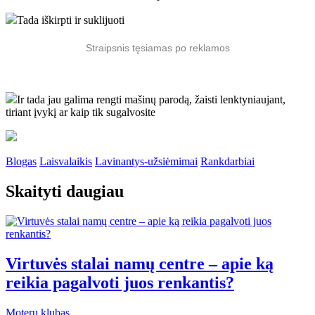
Tada iškirpti ir suklijuoti
Straipsnis tęsiamas po reklamos
Ir tada jau galima rengti mašinų parodą, žaisti lenktyniaujant,
tiriant įvykį ar kaip tik sugalvosite
Blogas
Laisvalaikis
Lavinantys-užsiėmimai
Rankdarbiai
Skaityti daugiau
Virtuvės stalai namų centre – apie ką
reikia pagalvoti juos renkantis?
Moterų klubas