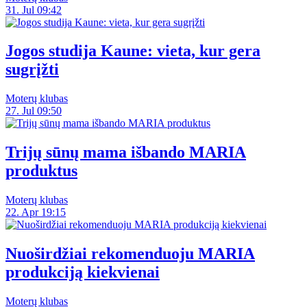
31. Jul 09:42
Jogos studija Kaune: vieta, kur gera
sugrįžti
Moterų klubas
27. Jul 09:50
Trijų sūnų mama išbando MARIA
produktus
Moterų klubas
22. Apr 19:15
Nuoširdžiai rekomenduoju MARIA
produkciją kiekvienai
Moterų klubas