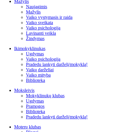
Mažylis
Naujagimis
Mažylis
Vaiko vystymasis ir raida
Vaiko sveikata
Vaiko psichologija
Lavinanti veikla
Žindymas
Ikimokyklinukas
Ugdymas
Vaiko psichologija
Pradedu lankyti darželį/mokyklą!
Vaikų darželiai
Vaiko mityba
Biblioteka
Moksleivis
Mokyklinukų klubas
Ugdymas
Pramogos
Biblioteka
Pradedu lankyti darželį/mokyklą!
Moterų klubas