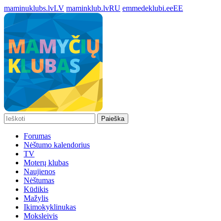
maminuklubs.lv
LV
maminklub.lv
RU
emmedeklubi.ee
EE
Paieška
Forumas
Nėštumo kalendorius
TV
Moterų klubas
Naujienos
Nėštumas
Kūdikis
Mažylis
Ikimokyklinukas
Moksleivis