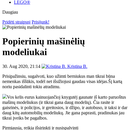
LEGO®
Daugiau
Pridėti straipsnį
Prisijunk!
Popierinių mašinėlių
modeliukai
30. Aug 2020, 21:14
Kristina B.
Prisipažinsiu, sugalvoti, kuo užimti berniukus man tikrai būna
nemenkas iššūkis, todėl net išsižiojusi gaudau visas idėjas.Šį kartą
noriu pasidalinti tokiu atradimu.
Vos kelis eurus kainuojančioj knygutėj gaunate iš karto paruoštus
mašinų modeliukus (ir tikrai gana daug modelių). Čia rasite ir
gaisrinės, ir policijos, ir greitosios, ir džipo, ir autobuso, ir taksi ir dar
daug kitų automobilių modeliukų. Jie gana paprasti, pradinukas jau
tikrai įveiks be pagalbos.
Pirmiausia, reikia išsirinkti ir nusispalvinti