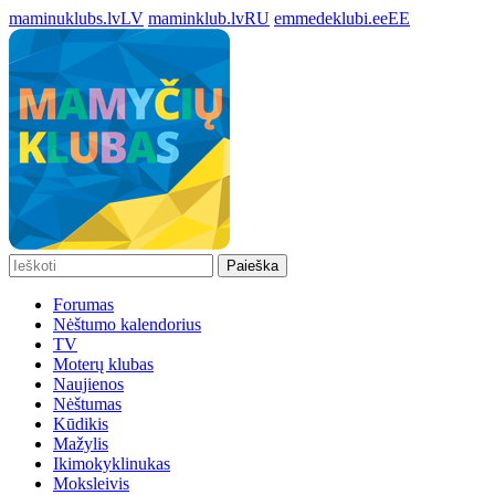
maminuklubs.lv
LV
maminklub.lv
RU
emmedeklubi.ee
EE
Paieška
Forumas
Nėštumo kalendorius
TV
Moterų klubas
Naujienos
Nėštumas
Kūdikis
Mažylis
Ikimokyklinukas
Moksleivis