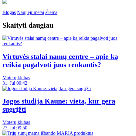
Blogas
Naujieji-metai
Žiema
Skaityti daugiau
Virtuvės stalai namų centre – apie ką
reikia pagalvoti juos renkantis?
Moterų klubas
31. Jul 09:42
Jogos studija Kaune: vieta, kur gera
sugrįžti
Moterų klubas
27. Jul 09:50