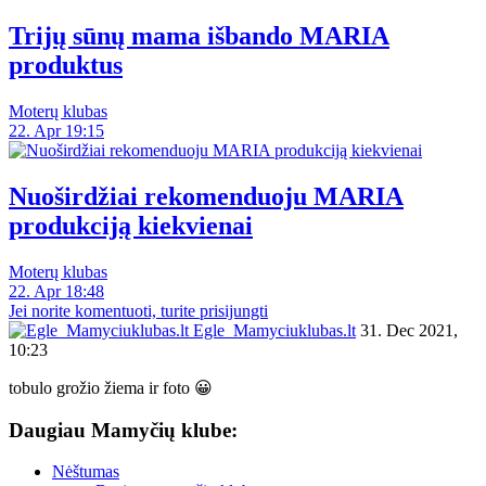
Trijų sūnų mama išbando MARIA
produktus
Moterų klubas
22. Apr 19:15
Nuoširdžiai rekomenduoju MARIA
produkciją kiekvienai
Moterų klubas
22. Apr 18:48
Jei norite komentuoti, turite prisijungti
Egle_Mamyciuklubas.lt
31. Dec 2021,
10:23
tobulo grožio žiema ir foto 😀
Daugiau Mamyčių klube:
Nėštumas