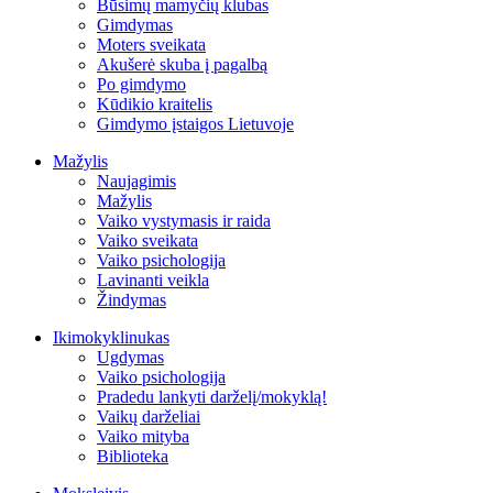
Būsimų mamyčių klubas
Gimdymas
Moters sveikata
Akušerė skuba į pagalbą
Po gimdymo
Kūdikio kraitelis
Gimdymo įstaigos Lietuvoje
Mažylis
Naujagimis
Mažylis
Vaiko vystymasis ir raida
Vaiko sveikata
Vaiko psichologija
Lavinanti veikla
Žindymas
Ikimokyklinukas
Ugdymas
Vaiko psichologija
Pradedu lankyti darželį/mokyklą!
Vaikų darželiai
Vaiko mityba
Biblioteka