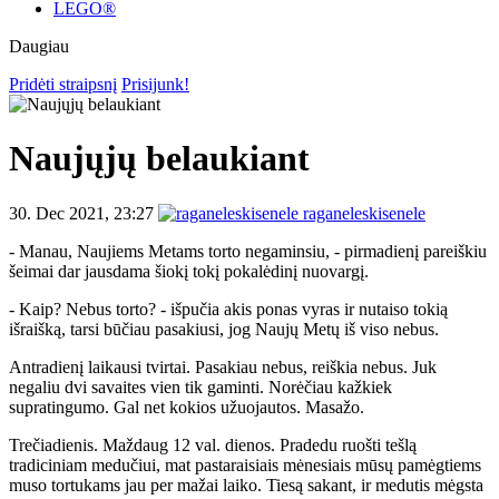
LEGO®
Daugiau
Pridėti straipsnį
Prisijunk!
Naujųjų belaukiant
30. Dec 2021, 23:27
raganeleskisenele
- Manau, Naujiems Metams torto negaminsiu, - pirmadienį pareiškiu
šeimai dar jausdama šiokį tokį pokalėdinį nuovargį.
- Kaip? Nebus torto? - išpučia akis ponas vyras ir nutaiso tokią
išraišką, tarsi būčiau pasakiusi, jog Naujų Metų iš viso nebus.
Antradienį laikausi tvirtai. Pasakiau nebus, reiškia nebus. Juk
negaliu dvi savaites vien tik gaminti. Norėčiau kažkiek
supratingumo. Gal net kokios užuojautos. Masažo.
Trečiadienis. Maždaug 12 val. dienos. Pradedu ruošti tešlą
tradiciniam medučiui, mat pastaraisiais mėnesiais mūsų pamėgtiems
muso tortukams jau per mažai laiko. Tiesą sakant, ir medutis mėgsta