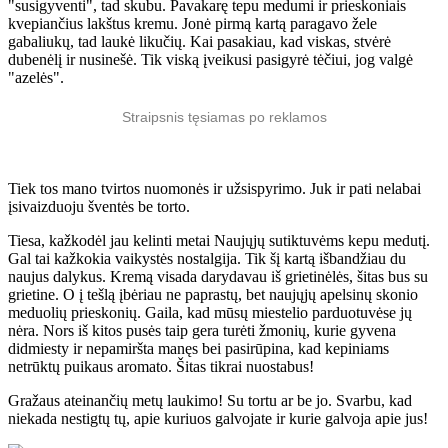
"susigyventi", tad skubu. Pavakarę tepu medumi ir prieskoniais
kvepiančius lakštus kremu. Jonė pirmą kartą paragavo žele
gabaliukų, tad laukė likučių. Kai pasakiau, kad viskas, stvėrė
dubenėlį ir nusinešė. Tik viską įveikusi pasigyrė tėčiui, jog valgė
"azelės".
Straipsnis tęsiamas po reklamos
Tiek tos mano tvirtos nuomonės ir užsispyrimo. Juk ir pati nelabai
įsivaizduoju šventės be torto.
Tiesa, kažkodėl jau kelinti metai Naujųjų sutiktuvėms kepu medutį.
Gal tai kažkokia vaikystės nostalgija. Tik šį kartą išbandžiau du
naujus dalykus. Kremą visada darydavau iš grietinėlės, šitas bus su
grietine. O į tešlą įbėriau ne paprastų, bet naujųjų apelsinų skonio
meduolių prieskonių. Gaila, kad mūsų miestelio parduotuvėse jų
nėra. Nors iš kitos pusės taip gera turėti žmonių, kurie gyvena
didmiesty ir nepamiršta manęs bei pasirūpina, kad kepiniams
netrūktų puikaus aromato. Šitas tikrai nuostabus!
Gražaus ateinančių metų laukimo! Su tortu ar be jo. Svarbu, kad
niekada nestigtų tų, apie kuriuos galvojate ir kurie galvoja apie jus!