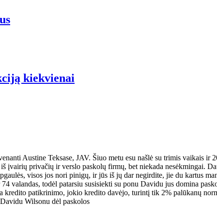
us
iją kiekvienai
anti Austine Teksase, JAV. Šiuo metu esu našlė su trimis vaikais ir 2
lų iš įvairių privačių ir verslo paskolų firmų, bet niekada nesėkmingai
pgaulės, visos jos nori pinigų, ir jūs iš jų dar negirdite, jie du kartus 
valandas, todėl patarsiu susisiekti su ponu Davidu jus domina paskolos ga
a kredito patikrinimo, jokio kredito davėjo, turintį tik 2% palūkanų normą
p. Davidu Wilsonu dėl paskolos