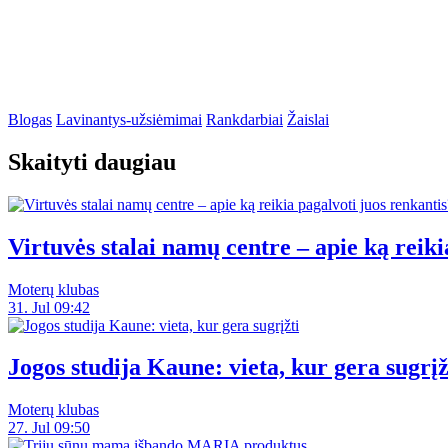
Blogas
Lavinantys-užsiėmimai
Rankdarbiai
Žaislai
Skaityti daugiau
Virtuvės stalai namų centre – apie ką reiki
Moterų klubas
31. Jul 09:42
Jogos studija Kaune: vieta, kur gera sugrįž
Moterų klubas
27. Jul 09:50