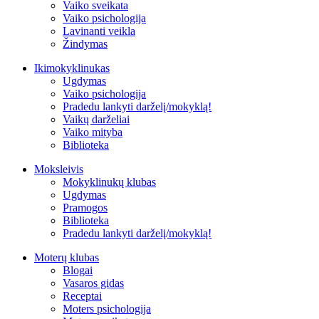
Vaiko sveikata
Vaiko psichologija
Lavinanti veikla
Žindymas
Ikimokyklinukas
Ugdymas
Vaiko psichologija
Pradedu lankyti darželį/mokyklą!
Vaikų darželiai
Vaiko mityba
Biblioteka
Moksleivis
Mokyklinukų klubas
Ugdymas
Pramogos
Biblioteka
Pradedu lankyti darželį/mokyklą!
Moterų klubas
Blogai
Vasaros gidas
Receptai
Moters psichologija