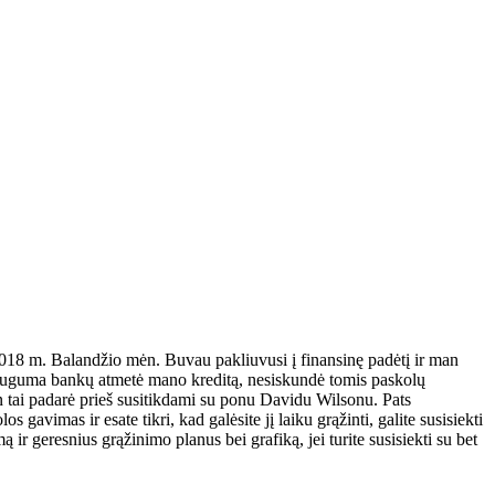
018 m. Balandžio mėn. Buvau pakliuvusi į finansinę padėtį ir man
. Dauguma bankų atmetė mano kreditą, nesiskundė tomis paskolų
man tai padarė prieš susitikdami su ponu Davidu Wilsonu. Pats
vimas ir esate tikri, kad galėsite jį laiku grąžinti, galite susisiekti
 ir geresnius grąžinimo planus bei grafiką, jei turite susisiekti su bet