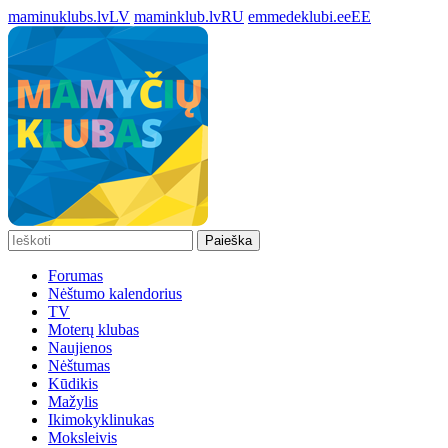
maminuklubs.lv
LV
maminklub.lv
RU
emmedeklubi.ee
EE
Paieška
Forumas
Nėštumo kalendorius
TV
Moterų klubas
Naujienos
Nėštumas
Kūdikis
Mažylis
Ikimokyklinukas
Moksleivis