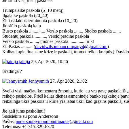
Jie siūlo visų rūšių paskolas
Trumpalaikė paskola (5_10 metų)
Ilgalaikė paskola (20_40)
Žiniasklaidos terminuota paskola (10_20)
Jie siūlo paskolą kaip
Būsto paskola ............., Verslo paskola ........ Skolos paskola .......
Studentų paskola .........., verslo pradinė paskola
Verslo paskola ......., įmonės paskola .............. ir kt
El. Paštas .......... (
davidwilsonloancompany4@gmail.com
)
Kalbant apie finansinę krizę ir paskolą, tuomet reikia kreiptis į Davido
jaldija
29. Apr 2020, 10:56
išradinga ?
Jennysmith
27. Apr 2020, 21:02
Sveiki visi, mačiau komentarų žmonių, kurie jau yra gavę paskolą iš 
reikėjo paskolos. Prieš kelias dienas asmeninėje banko sąskaitoje pat
reikalinga tikra paskola ir kurie yra labai tikri, kad grąžins paskolą, s
Jie gali jums paskolinti!
Susisiekite su ponu Andersonu
Paštas:
andersonraymondloanfinance@gmail.com
Telefonas: +1 315-329-6320