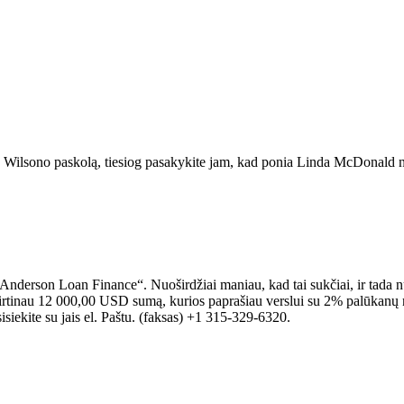
 Wilsono paskolą, tiesiog pasakykite jam, kad ponia Linda McDonald nurodo
„Anderson Loan Finance“. Nuoširdžiai maniau, kad tai sukčiai, ir tada 
virtinau 12 000,00 USD sumą, kurios paprašiau verslui su 2% palūkanų no
usisiekite su jais el. Paštu. (faksas) +1 315-329-6320.