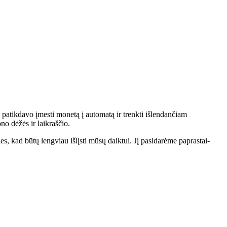
 patikdavo įmesti monetą į automatą ir trenkti išlendančiam
no dėžės ir laikraščio.
, kad būtų lengviau išlįsti mūsų daiktui. Jį pasidarėme paprastai-