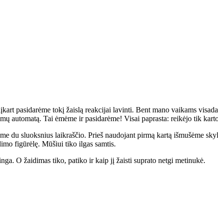
kart pasidarėme tokį žaislą reakcijai lavinti. Bent mano vaikams visada
aidimų automatą. Tai ėmėme ir pasidarėme! Visai paprasta: reikėjo tik karto
e du sluoksnius laikraščio. Prieš naudojant pirmą kartą išmušėme skyles
imo figūrėlę. Mūšiui tiko ilgas samtis.
ga. O žaidimas tiko, patiko ir kaip jį žaisti suprato netgi metinukė.