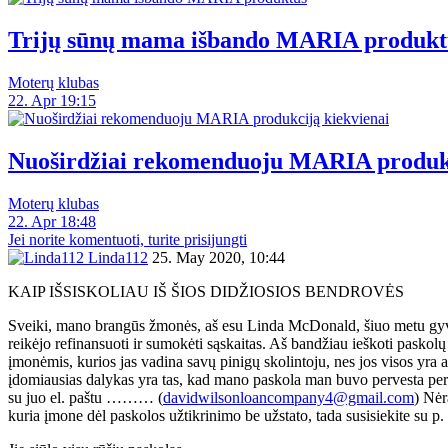
Trijų sūnų mama išbando MARIA produkt
Moterų klubas
22. Apr 19:15
Nuoširdžiai rekomenduoju MARIA produkc
Moterų klubas
22. Apr 18:48
Jei norite komentuoti, turite prisijungti
Linda112
25. May 2020, 10:44
KAIP IŠSISKOLIAU IŠ ŠIOS DIDŽIOSIOS BENDROVĖS
Sveiki, mano brangūs žmonės, aš esu Linda McDonald, šiuo metu gyven
reikėjo refinansuoti ir sumokėti sąskaitas. Aš bandžiau ieškoti pasko
įmonėmis, kurios jas vadina savų pinigų skolintoju, nes jos visos yra a
įdomiausias dalykas yra tas, kad mano paskola man buvo pervesta per 74 
su juo el. paštu ……… (
davidwilsonloancompany4@gmail.com
) Nėr
kuria įmone dėl paskolos užtikrinimo be užstato, tada susisiekite su 