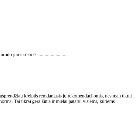
 jums sėkmės ................... ....
nusprendžiau kreiptis remdamasis jų rekomendacijomis, nes man tikrai
rma. Tai tikrai gera žinia ir mielai patariu visiems, kuriems