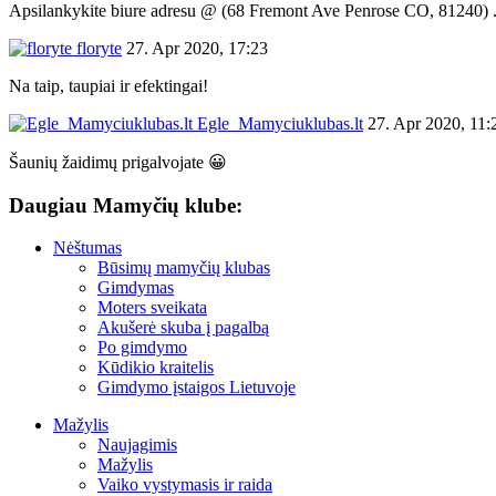
Apsilankykite biure adresu @ (68 Fremont Ave Penrose CO, 81240) .
floryte
27. Apr 2020, 17:23
Na taip, taupiai ir efektingai!
Egle_Mamyciuklubas.lt
27. Apr 2020, 11:
Šaunių žaidimų prigalvojate 😀
Daugiau Mamyčių klube:
Nėštumas
Būsimų mamyčių klubas
Gimdymas
Moters sveikata
Akušerė skuba į pagalbą
Po gimdymo
Kūdikio kraitelis
Gimdymo įstaigos Lietuvoje
Mažylis
Naujagimis
Mažylis
Vaiko vystymasis ir raida