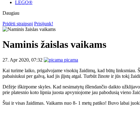
LEGO®
Daugiau
Pridėti straipsnį
Prisijunk!
Naminis žaislas vaikams
27. Apr 2020, 07:32
picama
Kai turime laiko, prigalvojame visokių žaidimų, kad būtų linksmiau. Šį
pabaisiukui per galvą, kad jis įlįstų atgal. Turbūt žinote ir jūs tokį ž
Dėžėje iškirpome skyles. Kad nesimatytų išlendančio daikto užklijavom
prie platesnio koto lipnia juosta apvyniojome jau pabodusią vieno žaid
Štai ir visas žaidimas. Vaikams nuo 8- 1 metų patiko! Buvo labai juokin