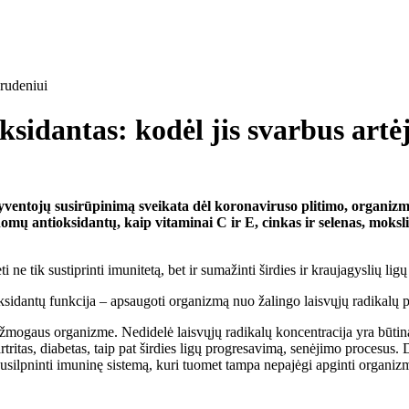
oksidantas: kodėl jis svarbus artė
gyventojų susirūpinimą sveikata dėl koronaviruso plitimo, organizm
omų antioksidantų, kaip vitaminai C ir E, cinkas ir selenas, mokslini
 tik sustiprinti imunitetą, bet ir sumažinti širdies ir kraujagyslių ligų
ksidantų funkcija – apsaugoti organizmą nuo žalingo laisvųjų radikalų 
os žmogaus organizme. Nedidelė laisvųjų radikalų koncentracija yra būtin
, artritas, diabetas, taip pat širdies ligų progresavimą, senėjimo procesus
silpninti imuninę sistemą, kuri tuomet tampa nepajėgi apginti organizmo