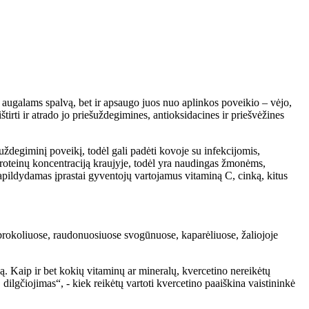
a augalams spalvą, bet ir apsaugo juos nuo aplinkos poveikio – vėjo,
irti ir atrado jo priešuždegimines, antioksidacines ir priešvėžines
šuždegiminį poveikį, todėl gali padėti kovoje su infekcijomis,
roteinų koncentraciją kraujyje, todėl yra naudingas žmonėms,
, papildydamas įprastai gyventojų vartojamus vitaminą C, cinką, kitus
rokoliuose, raudonuosiuose svogūnuose, kaparėliuose, žaliojoje
ną. Kaip ir bet kokių vitaminų ar mineralų, kvercetino nereikėtų
ilgčiojimas“, - kiek reikėtų vartoti kvercetino paaiškina vaistininkė