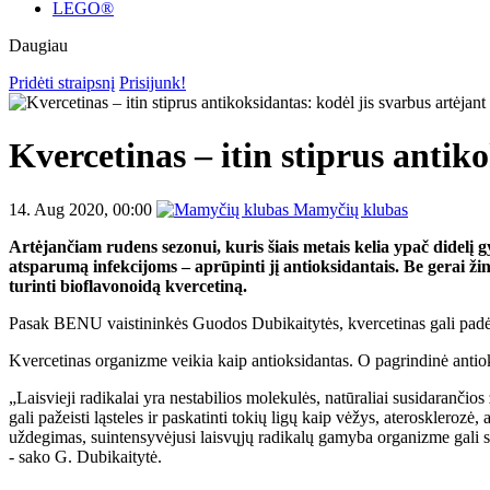
LEGO®
Daugiau
Pridėti straipsnį
Prisijunk!
Kvercetinas – itin stiprus antik
14. Aug 2020, 00:00
Mamyčių klubas
Artėjančiam rudens sezonui, kuris šiais metais kelia ypač didelį 
atsparumą infekcijoms – aprūpinti jį antioksidantais. Be gerai žin
turinti bioflavonoidą kvercetiną.
Pasak BENU vaistininkės Guodos Dubikaitytės, kvercetinas gali padėti ne
Kvercetinas organizme veikia kaip antioksidantas. O pagrindinė antio
„Laisvieji radikalai yra nestabilios molekulės, natūraliai susidaranči
gali pažeisti ląsteles ir paskatinti tokių ligų kaip vėžys, aterosklerozė
uždegimas, suintensyvėjusi laisvųjų radikalų gamyba organizme gali su
- sako G. Dubikaitytė.