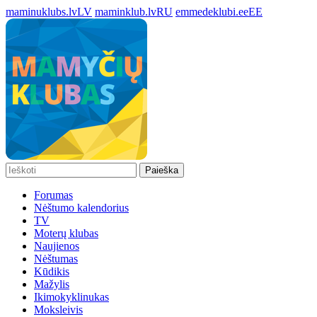
maminuklubs.lv
LV
maminklub.lv
RU
emmedeklubi.ee
EE
Paieška
Forumas
Nėštumo kalendorius
TV
Moterų klubas
Naujienos
Nėštumas
Kūdikis
Mažylis
Ikimokyklinukas
Moksleivis