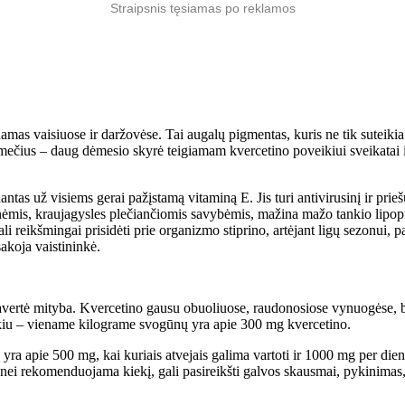
Straipsnis tęsiamas po reklamos
damas vaisiuose ir daržovėse. Tai augalų pigmentas, kuris ne tik suteiki
mečius – daug dėmesio skyrė teigiamam kvercetino poveikiui sveikatai išt
ntas už visiems gerai pažįstamą vitaminą E. Jis turi antivirusinį ir prie
inėmis, kraujagysles plečiančiomis savybėmis, mažina mažo tankio lipop
gali reikšmingai prisidėti prie organizmo stiprino, artėjant ligų sezonui
sakoja vaistininkė.
vertė mityba. Kvercetino gausu obuoliuose, raudonosiose vynuogėse, b
ekiu – viename kilograme svogūnų yra apie 300 mg kvercetino.
ą yra apie 500 mg, kai kuriais atvejais galima vartoti ir 1000 mg per die
nei rekomenduojama kiekį, gali pasireikšti galvos skausmai, pykinimas, d