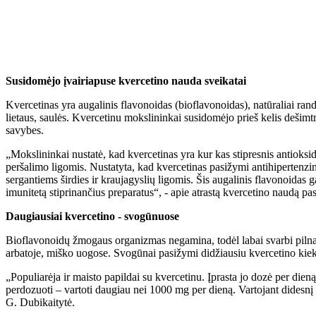
Susidomėjo įvairiapuse kvercetino nauda sveikatai
Kvercetinas yra augalinis flavonoidas (bioflavonoidas), natūraliai ran
lietaus, saulės. Kvercetinu mokslininkai susidomėjo prieš kelis dešimt
savybes.
„Mokslininkai nustatė, kad kvercetinas yra kur kas stipresnis antioksida
peršalimo ligomis. Nustatyta, kad kvercetinas pasižymi antihipertenz
sergantiems širdies ir kraujagyslių ligomis. Šis augalinis flavonoidas 
imunitetą stiprinančius preparatus“, - apie atrastą kvercetino naudą pa
Daugiausiai kvercetino - svogūnuose
Bioflavonoidų žmogaus organizmas negamina, todėl labai svarbi pilna
arbatoje, miško uogose. Svogūnai pasižymi didžiausiu kvercetino ki
„Populiarėja ir maisto papildai su kvercetinu. Įprasta jo dozė per dien
perdozuoti – vartoti daugiau nei 1000 mg per dieną. Vartojant didesnį 
G. Dubikaitytė.