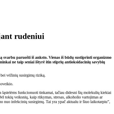
jant rudeniui
ą svarbu paruošti iš anksto. Vienas iš būdų sustiprinti organizmo
nkai ne taip seniai ištyrė itin stiprių antioksidacinių savybių
 bei vėžinių susirgimų riziką.
poveikio.
a ląstelėms funkcionuoti tinkamai, tačiau didesni šių molekulių kiekiai
. Dėl tokių veiksnių, kaip rūkymas, stresas, alkoholio vartojimas ar
 nuo infekcinių susirgimų. Tai yra ypač aktualu ir šiuo laikotarpiu”,