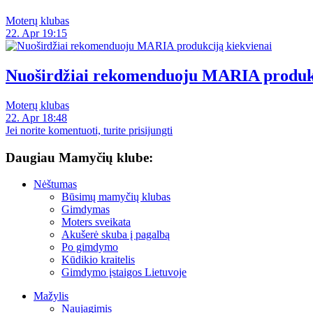
Moterų klubas
22. Apr 19:15
Nuoširdžiai rekomenduoju MARIA produkc
Moterų klubas
22. Apr 18:48
Jei norite komentuoti, turite prisijungti
Daugiau Mamyčių klube:
Nėštumas
Būsimų mamyčių klubas
Gimdymas
Moters sveikata
Akušerė skuba į pagalbą
Po gimdymo
Kūdikio kraitelis
Gimdymo įstaigos Lietuvoje
Mažylis
Naujagimis