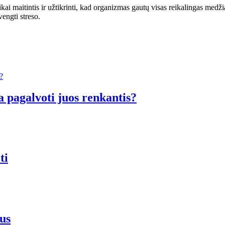
ikai maitintis ir užtikrinti, kad organizmas gautų visas reikalingas medžia
vengti streso.
a pagalvoti juos renkantis?
ti
us