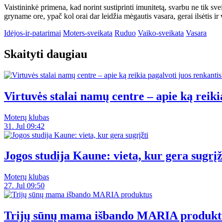
Vaistininkė primena, kad norint sustiprinti imunitetą, svarbu ne tik sve
gryname ore, ypač kol orai dar leidžia mėgautis vasara, gerai ilsėtis ir 
Idėjos-ir-patarimai
Moters-sveikata
Ruduo
Vaiko-sveikata
Vasara
Skaityti daugiau
Virtuvės stalai namų centre – apie ką reiki
Moterų klubas
31. Jul 09:42
Jogos studija Kaune: vieta, kur gera sugrįž
Moterų klubas
27. Jul 09:50
Trijų sūnų mama išbando MARIA produkt