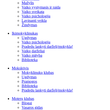
Mažylis
Vaiko vystymasis ir raida
Vaiko sveikata
Vaiko psichologija
Lavinanti veikla
Žindymas
Ikimokyklinukas
Ugdymas
Vaiko psichologija
Pradedu lankyti darželį/mokyklą!
Vaikų darželiai
Vaiko mityba
Biblioteka
Moksleivis
Mokyklinukų klubas
Ugdymas
Pramogos
Biblioteka
Pradedu lankyti darželį/mokyklą!
Moterų klubas
Blogai
Vasaros gidas