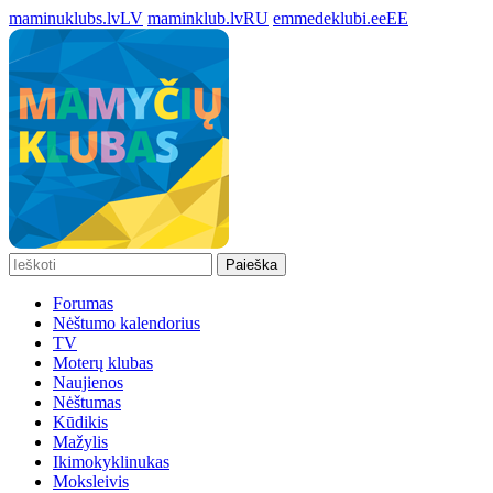
maminuklubs.lv
LV
maminklub.lv
RU
emmedeklubi.ee
EE
Paieška
Forumas
Nėštumo kalendorius
TV
Moterų klubas
Naujienos
Nėštumas
Kūdikis
Mažylis
Ikimokyklinukas
Moksleivis