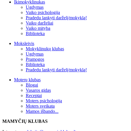
Ikimokyklinukas
Ugdymas
Vaiko psichologija
Pradedu lankyti darželį/mokyklą!
Vaikų darželiai
Vaiko mityba
Biblioteka
Moksleivis
Mokyklinukų klubas
Ugdymas
Pramogos
Biblioteka
Pradedu lankyti darželį/mokyklą!
Moterų klubas
Blogai
Vasaros gidas
Receptai
Moters psichologija
Moters sveikata
Mamos išbando...
MAMYČIŲ KLUBAS