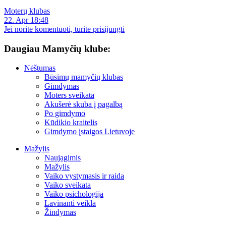
Moterų klubas
22. Apr 18:48
Jei norite komentuoti, turite prisijungti
Daugiau Mamyčių klube:
Nėštumas
Būsimų mamyčių klubas
Gimdymas
Moters sveikata
Akušerė skuba į pagalbą
Po gimdymo
Kūdikio kraitelis
Gimdymo įstaigos Lietuvoje
Mažylis
Naujagimis
Mažylis
Vaiko vystymasis ir raida
Vaiko sveikata
Vaiko psichologija
Lavinanti veikla
Žindymas