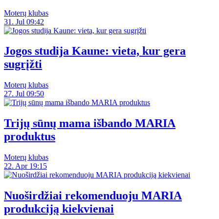
Moterų klubas
31. Jul 09:42
Jogos studija Kaune: vieta, kur gera
sugrįžti
Moterų klubas
27. Jul 09:50
Trijų sūnų mama išbando MARIA
produktus
Moterų klubas
22. Apr 19:15
Nuoširdžiai rekomenduoju MARIA
produkciją kiekvienai