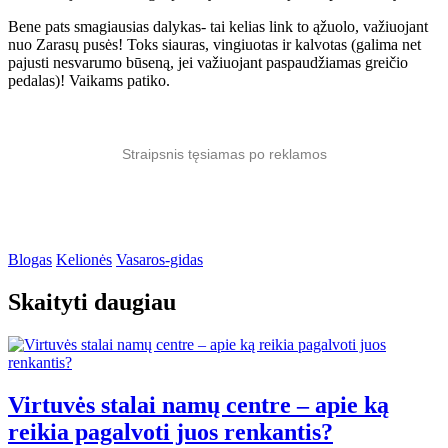
Bene pats smagiausias dalykas- tai kelias link to ąžuolo, važiuojant
nuo Zarasų pusės! Toks siauras, vingiuotas ir kalvotas (galima net
pajusti nesvarumo būseną, jei važiuojant paspaudžiamas greičio
pedalas)! Vaikams patiko.
Straipsnis tęsiamas po reklamos
Blogas
Kelionės
Vasaros-gidas
Skaityti daugiau
Virtuvės stalai namų centre – apie ką
reikia pagalvoti juos renkantis?