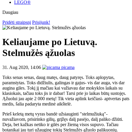
LEGO®
Daugiau
Pridėti straipsnį
Prisijunk!
Keliaujame po Lietuvą.
Stelmužės ąžuolas
31. Aug 2020, 14:06
picama
Toks senas senas, daug matęs, daug patyręs. Toks aplopytas,
paramstytas. Toks didžiulis, galingas ir gajus- vis dar auga, vis dar
augina giles. Tokį jį mačiau kai važiavau dar mokyklos laikais su
klasiokais, tačiau toks jis ir dabar! Tarsi prie jo laikas būtų sustojęs.
Ąžuolui jau apie 2 000 metų! Tik vieta aplink keičiasi- aptvertas pats
medis, šalia padaryta medinė aikštelė.
Prieš keletą metų vyras bandė užsiauginti "stelmužiuką"-
nuvažiavom, prisirinko gilių, grįžęs dalį pasėjo, dalį paliko džiūti.
Deja, bet kažkas netiko ir gilės per žiemą visos supuvo. Tačiau
botanikai jau turi užauginę tokių Stelmužės ąžuolo palikuonių.