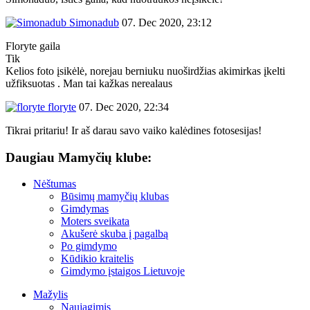
Simonadub
07. Dec 2020, 23:12
Floryte gaila
Tik
Kelios foto įsikėlė, norejau berniuku nuoširdžias akimirkas įkelti
užfiksuotas . Man tai kažkas nerealaus
floryte
07. Dec 2020, 22:34
Tikrai pritariu! Ir aš darau savo vaiko kalėdines fotosesijas!
Daugiau Mamyčių klube:
Nėštumas
Būsimų mamyčių klubas
Gimdymas
Moters sveikata
Akušerė skuba į pagalbą
Po gimdymo
Kūdikio kraitelis
Gimdymo įstaigos Lietuvoje
Mažylis
Naujagimis