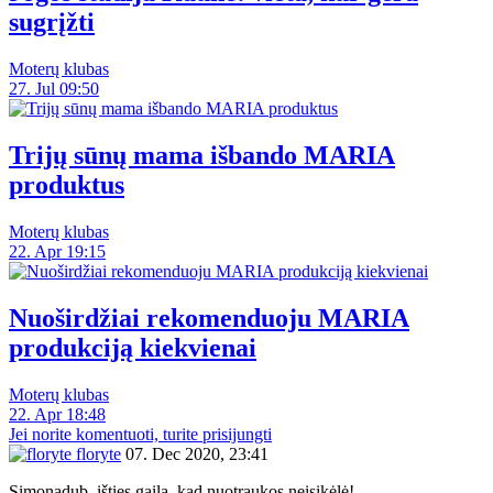
sugrįžti
Moterų klubas
27. Jul 09:50
Trijų sūnų mama išbando MARIA
produktus
Moterų klubas
22. Apr 19:15
Nuoširdžiai rekomenduoju MARIA
produkciją kiekvienai
Moterų klubas
22. Apr 18:48
Jei norite komentuoti, turite prisijungti
floryte
07. Dec 2020, 23:41
Simonadub, išties gaila, kad nuotraukos neįsikėlė!