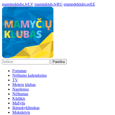
maminuklubs.lv
LV
maminklub.lv
RU
emmedeklubi.ee
EE
Paieška
Forumas
Nėštumo kalendorius
TV
Moterų klubas
Naujienos
Nėštumas
Kūdikis
Mažylis
Ikimokyklinukas
Moksleivis