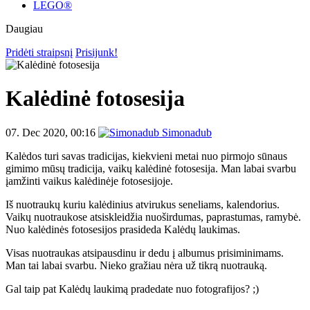
LEGO®
Daugiau
Pridėti straipsnį
Prisijunk!
Kalėdinė fotosesija
07. Dec 2020, 00:16
Simonadub
Kalėdos turi savas tradicijas, kiekvieni metai nuo pirmojo sūnaus
gimimo mūsų tradicija, vaikų kalėdinė fotosesija. Man labai svarbu
įamžinti vaikus kalėdinėje fotosesijoje.
Iš nuotraukų kuriu kalėdinius atvirukus seneliams, kalendorius.
Vaikų nuotraukose atsiskleidžia nuoširdumas, paprastumas, ramybė.
Nuo kalėdinės fotosesijos prasideda Kalėdų laukimas.
Visas nuotraukas atsipausdinu ir dedu į albumus prisiminimams.
Man tai labai svarbu. Nieko gražiau nėra už tikrą nuotrauką.
Gal taip pat Kalėdų laukimą pradedate nuo fotografijos? ;)