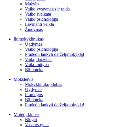
Mažylis
Vaiko vystymasis ir raida
Vaiko sveikata
Vaiko psichologija
Lavinanti veikla
Žindymas
Ikimokyklinukas
Ugdymas
Vaiko psichologija
Pradedu lankyti darželį/mokyklą!
Vaikų darželiai
Vaiko mityba
Biblioteka
Moksleivis
Mokyklinukų klubas
Ugdymas
Pramogos
Biblioteka
Pradedu lankyti darželį/mokyklą!
Moterų klubas
Blogai
Vasaros gidas