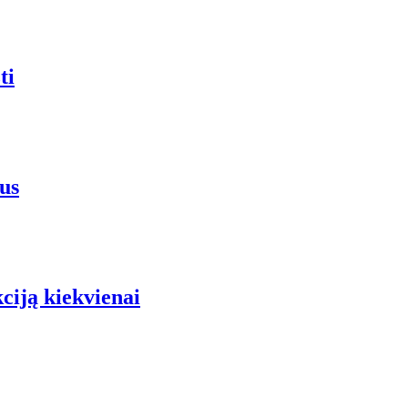
ti
us
iją kiekvienai