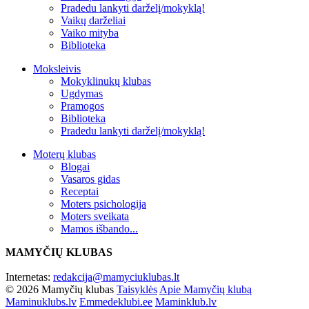
Pradedu lankyti darželį/mokyklą!
Vaikų darželiai
Vaiko mityba
Biblioteka
Moksleivis
Mokyklinukų klubas
Ugdymas
Pramogos
Biblioteka
Pradedu lankyti darželį/mokyklą!
Moterų klubas
Blogai
Vasaros gidas
Receptai
Moters psichologija
Moters sveikata
Mamos išbando...
MAMYČIŲ KLUBAS
Internetas:
redakcija@mamyciuklubas.lt
© 2026 Mamyčių klubas
Taisyklės
Apie Mamyčių klubą
Maminuklubs.lv
Emmedeklubi.ee
Maminklub.lv