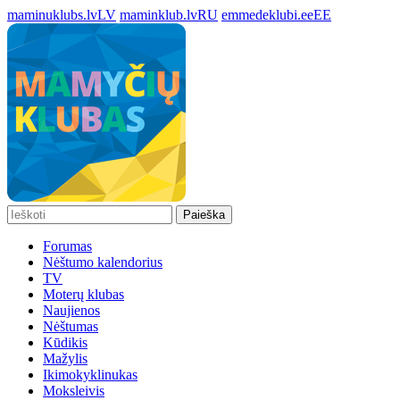
maminuklubs.lv
LV
maminklub.lv
RU
emmedeklubi.ee
EE
Paieška
Forumas
Nėštumo kalendorius
TV
Moterų klubas
Naujienos
Nėštumas
Kūdikis
Mažylis
Ikimokyklinukas
Moksleivis