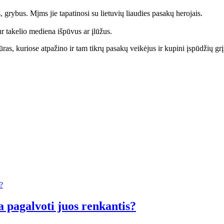
 grybus. Mjms jie tapatinosi su lietuvių liaudies pasakų herojais.
kur takelio mediena išpūvus ar įlūžus.
tūras, kuriose atpažino ir tam tikrų pasakų veikėjus ir kupini įspūdžių g
a pagalvoti juos renkantis?