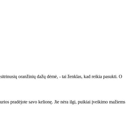
itrinusių oranžinių dažų dėmė, - tai ženklas, kad reikia pasukti. O
 kurios pradėjote savo kelionę. Jie nėra ilgi, puikiai įveikimo mažiems