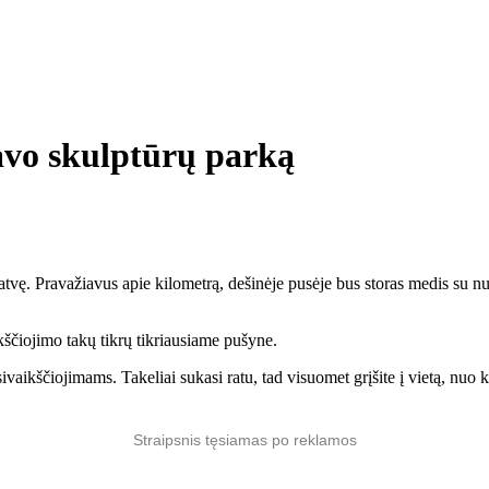
avo skulptūrų parką
vę. Pravažiavus apie kilometrą, dešinėje pusėje bus storas medis su nus
ikščiojimo takų tikrų tikriausiame pušyne.
asivaikščiojimams. Takeliai sukasi ratu, tad visuomet grįšite į vietą, nuo
Straipsnis tęsiamas po reklamos