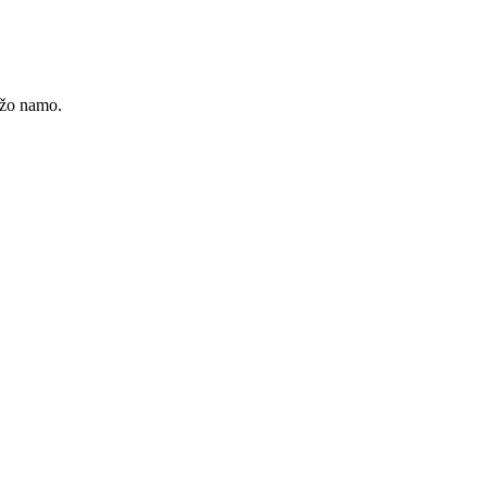
rįžo namo.