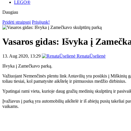
LEGO®
Daugiau
Pridėti straipsnį
Prisijunk!
Vasaros gidas: Išvyka į Zamečk
13. Aug 2020, 13:29
RenataŪselienė
Išvyka į Zamečkavo parką.
Važiuojant Nemenčinės plentu link Antavilių yra posūkis į Miškinių gat
toliau tiesiai, kol pamatysite aikštelę ir pirmuosius medžio dirbinius.
Ypatingai rami vieta, kurioje daug gražių medinių skulptūrų ir pasiva
Įvažiavus į parką yra automobilių aikštelė ir iš abiejų pusių takeliai p
vaikams.