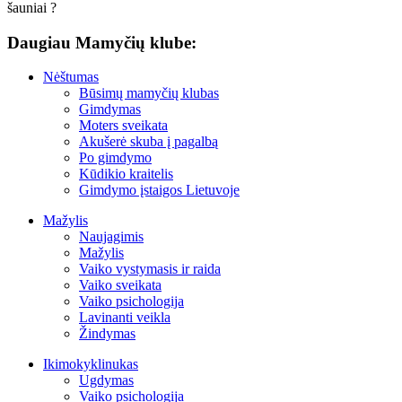
šauniai ?
Daugiau Mamyčių klube:
Nėštumas
Būsimų mamyčių klubas
Gimdymas
Moters sveikata
Akušerė skuba į pagalbą
Po gimdymo
Kūdikio kraitelis
Gimdymo įstaigos Lietuvoje
Mažylis
Naujagimis
Mažylis
Vaiko vystymasis ir raida
Vaiko sveikata
Vaiko psichologija
Lavinanti veikla
Žindymas
Ikimokyklinukas
Ugdymas
Vaiko psichologija