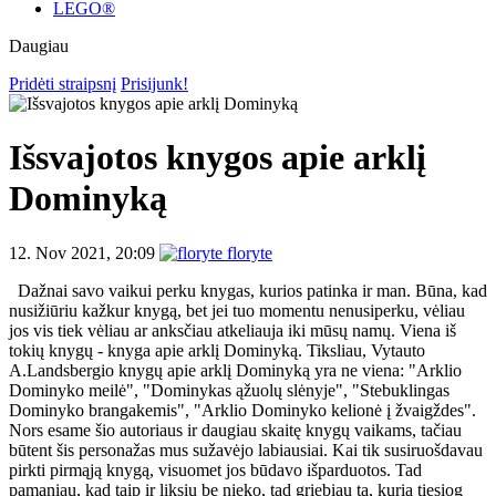
LEGO®
Daugiau
Pridėti straipsnį
Prisijunk!
Išsvajotos knygos apie arklį
Dominyką
12. Nov 2021, 20:09
floryte
Dažnai savo vaikui perku knygas, kurios patinka ir man. Būna, kad
nusižiūriu kažkur knygą, bet jei tuo momentu nenusiperku, vėliau
jos vis tiek vėliau ar anksčiau atkeliauja iki mūsų namų. Viena iš
tokių knygų - knyga apie arklį Dominyką. Tiksliau, Vytauto
A.Landsbergio knygų apie arklį Dominyką yra ne viena: "Arklio
Dominyko meilė", "Dominykas ąžuolų slėnyje", "Stebuklingas
Dominyko brangakemis", "Arklio Dominyko kelionė į žvaigždes".
Nors esame šio autoriaus ir daugiau skaitę knygų vaikams, tačiau
būtent šis personažas mus sužavėjo labiausiai. Kai tik susiruošdavau
pirkti pirmąją knygą, visuomet jos būdavo išparduotos. Tad
pamaniau, kad taip ir liksiu be nieko, tad griebiau tą, kurią tiesiog