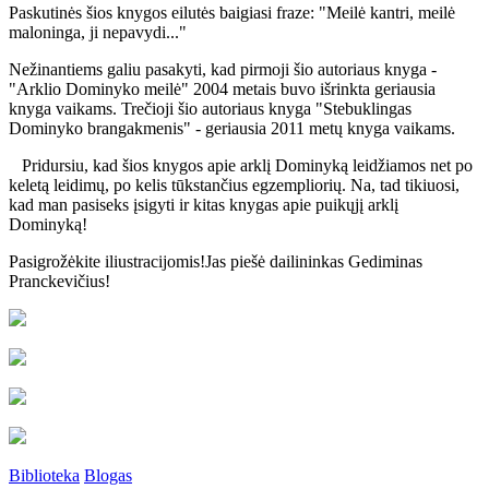
Paskutinės šios knygos eilutės baigiasi fraze: "Meilė kantri, meilė
maloninga, ji nepavydi..."
Nežinantiems galiu pasakyti, kad pirmoji šio autoriaus knyga -
"Arklio Dominyko meilė" 2004 metais buvo išrinkta geriausia
knyga vaikams. Trečioji šio autoriaus knyga "Stebuklingas
Dominyko brangakmenis" - geriausia 2011 metų knyga vaikams.
Pridursiu, kad šios knygos apie arklį Dominyką leidžiamos net po
keletą leidimų, po kelis tūkstančius egzempliorių. Na, tad tikiuosi,
kad man pasiseks įsigyti ir kitas knygas apie puikųjį arklį
Dominyką!
Pasigrožėkite iliustracijomis!Jas piešė dailininkas Gediminas
Pranckevičius!
Biblioteka
Blogas