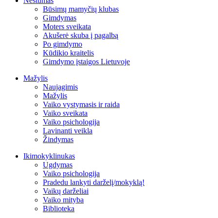
Nėštumas
Būsimų mamyčių klubas
Gimdymas
Moters sveikata
Akušerė skuba į pagalbą
Po gimdymo
Kūdikio kraitelis
Gimdymo įstaigos Lietuvoje
Mažylis
Naujagimis
Mažylis
Vaiko vystymasis ir raida
Vaiko sveikata
Vaiko psichologija
Lavinanti veikla
Žindymas
Ikimokyklinukas
Ugdymas
Vaiko psichologija
Pradedu lankyti darželį/mokyklą!
Vaikų darželiai
Vaiko mityba
Biblioteka