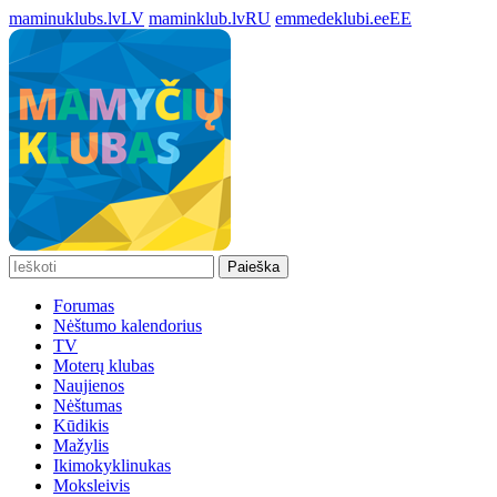
maminuklubs.lv
LV
maminklub.lv
RU
emmedeklubi.ee
EE
Paieška
Forumas
Nėštumo kalendorius
TV
Moterų klubas
Naujienos
Nėštumas
Kūdikis
Mažylis
Ikimokyklinukas
Moksleivis