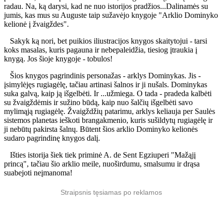
radau. Na, ką darysi, kad ne nuo istorijos pradžios...Dalinamės su
jumis, kas mus su Auguste taip sužavėjo knygoje "Arklio Dominyko
kelionė į žvaigždes".
Sakyk ką nori, bet puikios iliustracijos knygos skaitytojui - tarsi
koks masalas, kuris pagauna ir nebepaleidžia, tiesiog įtraukia į
knygą. Jos šioje knygoje - tobulos!
Šios knygos pagrindinis personažas - arklys Dominykas. Jis -
įsimylėjęs rugiagėlę, tačiau artinasi šalnos ir ji nušals. Dominykas
suka galvą, kaip ją išgelbėti. Ir ...užmiega. O tada - pradeda kalbėti
su žvaigždėmis ir sužino būdą, kaip nuo šalčių išgelbėti savo
mylimąją rugiagėlę. Žvaigždžių patarimu, arklys keliauja per Saulės
sistemos planetas ieškoti brangakmenio, kuris sušildytų rugiagėlę ir
ji nebūtų pakirsta šalnų. Būtent šios arklio Dominyko kelionės
sudaro pagrindinę knygos dalį.
Išties istorija šiek tiek priminė A. de Sent Egziuperi "Mažąjį
princą", tačiau šio arklio meile, nuoširdumu, smalsumu ir drąsa
suabejoti neįmanoma!
Straipsnis tęsiamas po reklamos