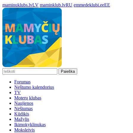
maminuklubs.lv
LV
maminklub.lv
RU
emmedeklubi.ee
EE
Paieška
Forumas
Nėštumo kalendorius
TV
Moterų klubas
Naujienos
Nėštumas
Kūdikis
Mažylis
Ikimokyklinukas
Moksleivis