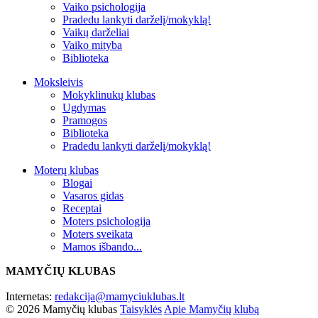
Vaiko psichologija
Pradedu lankyti darželį/mokyklą!
Vaikų darželiai
Vaiko mityba
Biblioteka
Moksleivis
Mokyklinukų klubas
Ugdymas
Pramogos
Biblioteka
Pradedu lankyti darželį/mokyklą!
Moterų klubas
Blogai
Vasaros gidas
Receptai
Moters psichologija
Moters sveikata
Mamos išbando...
MAMYČIŲ KLUBAS
Internetas:
redakcija@mamyciuklubas.lt
© 2026 Mamyčių klubas
Taisyklės
Apie Mamyčių klubą