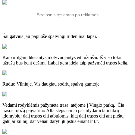
Straipsnis tęsiamas po reklamos
Šaligatvius jau papuošė spalvingi rudeniniai lapai.
Kaip ir ilgam liksiantys motyvuojantys eiti užrašai. Iš viso tokių
užrašų bus bent dešimt. Labai gera idėja taip pažymėti trasos kelią.
Ruduo Vilniuje. Vis daugiau sodrių spalvų gamtoje.
Vedami rodyklėmis pažymėta trasa, atėjome į Vingio parką. Čia
trasos ruožą paįvairino Alfa steps nariai pasiūlydami tam tikrų
įdomybių: dalį trasos eiti atbulomis, kitą dalį trasos eiti ant pirštų
galų ar kulnų, dar vėliau daryti įtūpstus einant ir t.t.