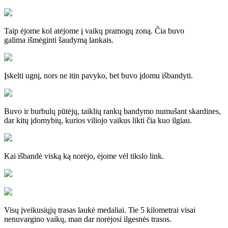
Taip ėjome kol atėjome į vaikų pramogų zoną. Čia buvo
galima išmėginti šaudymą lankais.
Įskelti ugnį, nors ne itin pavyko, bet buvo įdomu išbandyti.
Buvo ir burbulų pūtėjų, taiklių rankų bandymo numušant skardines,
dar kitų įdomybių, kurios viliojo vaikus likti čia kuo ilgiau.
Kai išbandė viską ką norėjo, ėjome vėl tikslo link.
Visų įveikusiųjų trasas laukė medaliai. Tie 5 kilometrai visai
nenuvargino vaikų, man dar norėjosi ilgesnės trasos.