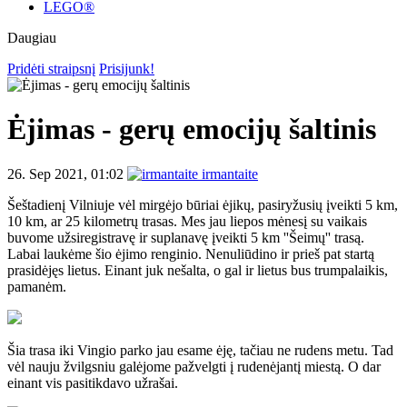
LEGO®
Daugiau
Pridėti straipsnį
Prisijunk!
Ėjimas - gerų emocijų šaltinis
26. Sep 2021, 01:02
irmantaite
Šeštadienį Vilniuje vėl mirgėjo būriai ėjikų, pasiryžusių įveikti 5 km,
10 km, ar 25 kilometrų trasas. Mes jau liepos mėnesį su vaikais
buvome užsiregistravę ir suplanavę įveikti 5 km ''Šeimų'' trasą.
Labai laukėme šio ėjimo renginio. Nenuliūdino ir prieš pat startą
prasidėjęs lietus. Einant juk nešalta, o gal ir lietus bus trumpalaikis,
pamanėm.
Šia trasa iki Vingio parko jau esame ėję, tačiau ne rudens metu. Tad
vėl nauju žvilgsniu galėjome pažvelgti į rudenėjantį miestą. O dar
einant vis pasitikdavo užrašai.