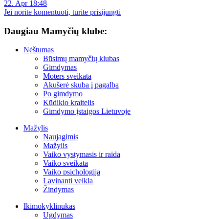
22. Apr 18:48
Jei norite komentuoti, turite prisijungti
Daugiau Mamyčių klube:
Nėštumas
Būsimų mamyčių klubas
Gimdymas
Moters sveikata
Akušerė skuba į pagalbą
Po gimdymo
Kūdikio kraitelis
Gimdymo įstaigos Lietuvoje
Mažylis
Naujagimis
Mažylis
Vaiko vystymasis ir raida
Vaiko sveikata
Vaiko psichologija
Lavinanti veikla
Žindymas
Ikimokyklinukas
Ugdymas