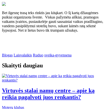
Bet ilgesnę trasą teks rinktis jau kitąkart. O šį kartą džiaugėmes
puikiai organizuota švente. Viskas pažymėta aiškiai, pramogos
vaikams įvairios, pusiaukelėje gauti sausainiai vaikus pradžiugino,
vandens pasipildymui stotelių buvo, sukant laimės ratą sėkmė
šypsojosi. Net ir lietus buvo tik trumpam užsukęs.
Blogas
Laisvalaikis
Ruduo
sveika-gyvensena
Skaityti daugiau
Virtuvės stalai namų centre – apie ką
reikia pagalvoti juos renkantis?
Moterų klubas