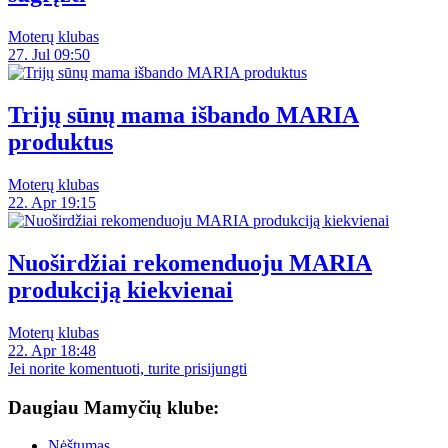
Moterų klubas
27. Jul 09:50
Trijų sūnų mama išbando MARIA
produktus
Moterų klubas
22. Apr 19:15
Nuoširdžiai rekomenduoju MARIA
produkciją kiekvienai
Moterų klubas
22. Apr 18:48
Jei norite komentuoti, turite prisijungti
Daugiau Mamyčių klube:
Nėštumas