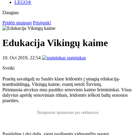
LEGO®
Daugiau
Pridėti straipsnį
Prisijunk!
Edukacija Vikingų kaime
10. Oct 2019, 22:54
sraigiukas
Sveiki
Praeitą savaitgalį su Saulės klase leidomės į smagią edukaciją-
teambuildingą, Vikingų kaime, esantį netoli Širvintų.
Pirmiausia atvykus mus pasitiko senovinio kaimo šeimininkai. Visus
dalyvius aprėdę senoviniais rūbais, leidomės ieškoti baltų senosios
praeities.
Straipsnis tęsiamas po reklamos
Pasidalinę į dvi dalis, vieni ruošiamės viduramžių puotai,