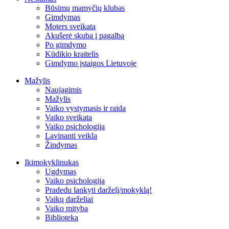
Būsimų mamyčių klubas
Gimdymas
Moters sveikata
Akušerė skuba į pagalbą
Po gimdymo
Kūdikio kraitelis
Gimdymo įstaigos Lietuvoje
Mažylis
Naujagimis
Mažylis
Vaiko vystymasis ir raida
Vaiko sveikata
Vaiko psichologija
Lavinanti veikla
Žindymas
Ikimokyklinukas
Ugdymas
Vaiko psichologija
Pradedu lankyti darželį/mokyklą!
Vaikų darželiai
Vaiko mityba
Biblioteka