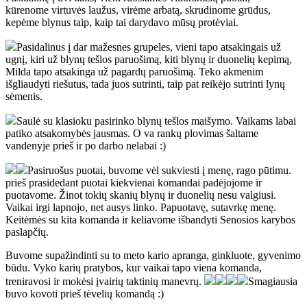
kūrenome virtuvės laužus, virėme arbatą, skrudinome grūdus,
kepėme blynus taip, kaip tai darydavo mūsų protėviai.
Pasidalinus į dar mažesnes grupeles, vieni tapo atsakingais už
ugnį, kiri už blynų tešlos paruošimą, kiti blynų ir duonelių kepimą,
Milda tapo atsakinga už pagardų paruošimą. Teko akmenim
išgliaudyti riešutus, tada juos sutrinti, taip pat reikėjo sutrinti lynų
sėmenis.
Saulė su klasioku pasirinko blynų tešlos maišymo. Vaikams labai
patiko atsakomybės jausmas. O va rankų plovimas šaltame
vandenyje prieš ir po darbo nelabai :)
Pasiruošus puotai, buvome vėl sukviesti į menę, rago pūtimu.
prieš prasidedant puotai kiekvienai komandai padėjojome ir
puotavome. Žinot tokių skanių blynų ir duonelių nesu valgiusi.
Vaikai irgi lapnojo, net ausys linko. Papuotavę, sutavrkę menę.
Keitėmės su kita komanda ir keliavome išbandyti Senosios karybos
paslapčių.
Buvome supažindinti su to meto kario apranga, ginkluote, gyvenimo
būdu. Vyko karių pratybos, kur vaikai tapo viena komanda,
treniravosi ir mokėsi įvairių taktinių manevrų.
Smagiausia
buvo kovoti prieš tėvelių komandą :)