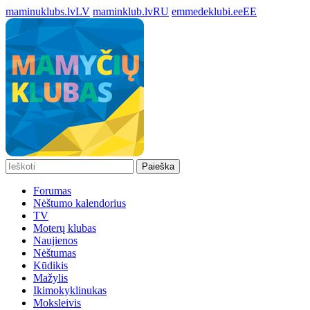
maminuklubs.lv
LV
maminklub.lv
RU
emmedeklubi.ee
EE
Paieška
Forumas
Nėštumo kalendorius
TV
Moterų klubas
Naujienos
Nėštumas
Kūdikis
Mažylis
Ikimokyklinukas
Moksleivis