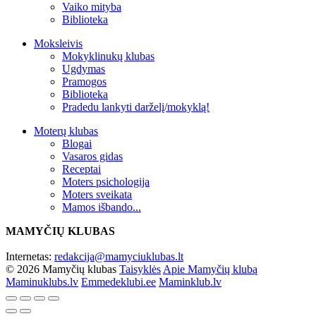
Vaiko mityba
Biblioteka
Moksleivis
Mokyklinukų klubas
Ugdymas
Pramogos
Biblioteka
Pradedu lankyti darželį/mokyklą!
Moterų klubas
Blogai
Vasaros gidas
Receptai
Moters psichologija
Moters sveikata
Mamos išbando...
MAMYČIŲ KLUBAS
Internetas:
redakcija@mamyciuklubas.lt
© 2026 Mamyčių klubas
Taisyklės
Apie Mamyčių klubą
Maminuklubs.lv
Emmedeklubi.ee
Maminklub.lv