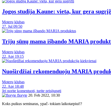
Jogos studija Kaune: vieta, kur gera sugrįž
Moterų klubas
27. Jul 09:50
Trijų sūnų mama išbando MARIA produkt
Moterų klubas
22. Apr 19:15
Nuoširdžiai rekomenduoju MARIA produkc
Moterų klubas
22. Apr 18:48
Jei norite komentuoti, turite prisijungti
floryte
20. Feb 2022, 10:30
Koks puikus seminaras, ypač- tokiam laikotarpiui!?