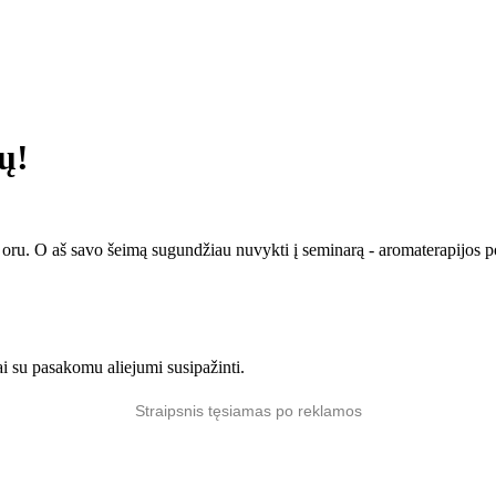
ų!
iu oru. O aš savo šeimą sugundžiau nuvykti į seminarą - aromaterapijos p
i su pasakomu aliejumi susipažinti.
Straipsnis tęsiamas po reklamos