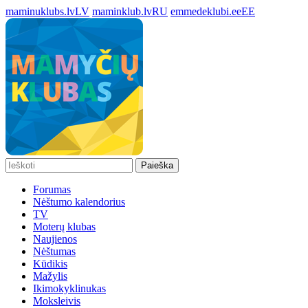
maminuklubs.lv
LV
maminklub.lv
RU
emmedeklubi.ee
EE
Paieška
Forumas
Nėštumo kalendorius
TV
Moterų klubas
Naujienos
Nėštumas
Kūdikis
Mažylis
Ikimokyklinukas
Moksleivis