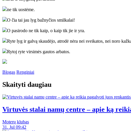
ne tik uostėme.
O čia tai jau lyg bažnyčios smilkalai!
O pasirodo ne tik kaip, o kaip tik jie ir yra.
Ryte lyg ir galvą skaudėjo, atrodė nėra nei sveikatos, nei noro kažk
Rytoj ryte virsimės gautos arbatos.
Blogas
Renginiai
Skaityti daugiau
Virtuvės stalai namų centre – apie ką reiki
Moterų klubas
31. Jul 09:42