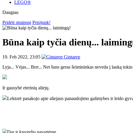
LEGO®
Daugiau
Pridėti straipsnį
Prisijunk!
Būna kaip tyčia dienų... laiming
19. Feb 2022, 23:05
Gintarep
Lyja... Vėjas... Brrr... Net šuns geras šeimininkas neveda į lauką tok
Ir gausybė eterinių aliejų.
Lektorė pasakojo apie aliejaus panaudojimo galimybes ir leido gyva
Dar ir knygelių pavartėme