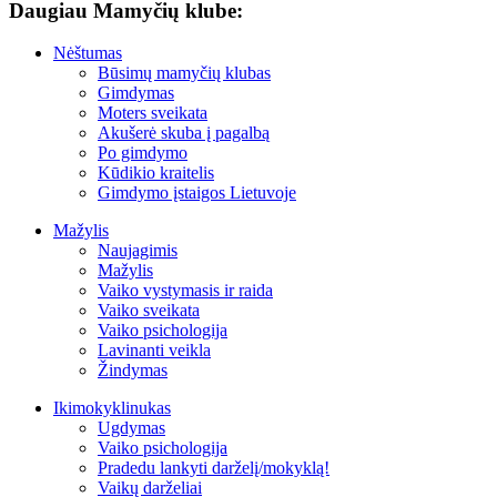
Daugiau Mamyčių klube:
Nėštumas
Būsimų mamyčių klubas
Gimdymas
Moters sveikata
Akušerė skuba į pagalbą
Po gimdymo
Kūdikio kraitelis
Gimdymo įstaigos Lietuvoje
Mažylis
Naujagimis
Mažylis
Vaiko vystymasis ir raida
Vaiko sveikata
Vaiko psichologija
Lavinanti veikla
Žindymas
Ikimokyklinukas
Ugdymas
Vaiko psichologija
Pradedu lankyti darželį/mokyklą!
Vaikų darželiai