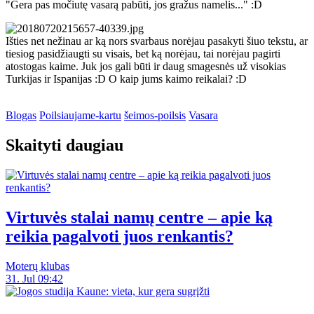
"Gera pas močiutę vasarą pabūti, jos gražus namelis..." :D
Išties net nežinau ar ką nors svarbaus norėjau pasakyti šiuo tekstu, ar
tiesiog pasidžiaugti su visais, bet ką norėjau, tai norėjau pagirti
atostogas kaime. Juk jos gali būti ir daug smagesnės už visokias
Turkijas ir Ispanijas :D O kaip jums kaimo reikalai? :D
Blogas
Poilsiaujame-kartu
šeimos-poilsis
Vasara
Skaityti daugiau
Virtuvės stalai namų centre – apie ką
reikia pagalvoti juos renkantis?
Moterų klubas
31. Jul 09:42