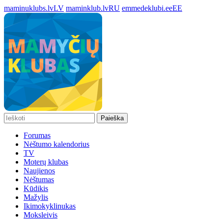
maminuklubs.lv
LV
maminklub.lv
RU
emmedeklubi.ee
EE
Paieška
Forumas
Nėštumo kalendorius
TV
Moterų klubas
Naujienos
Nėštumas
Kūdikis
Mažylis
Ikimokyklinukas
Moksleivis