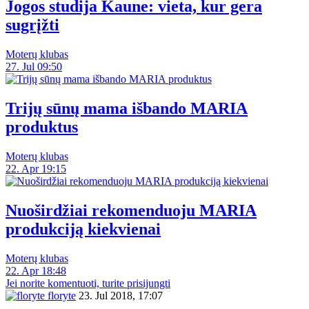
Jogos studija Kaune: vieta, kur gera
sugrįžti
Moterų klubas
27. Jul 09:50
Trijų sūnų mama išbando MARIA
produktus
Moterų klubas
22. Apr 19:15
Nuoširdžiai rekomenduoju MARIA
produkciją kiekvienai
Moterų klubas
22. Apr 18:48
Jei norite komentuoti, turite prisijungti
floryte
23. Jul 2018, 17:07