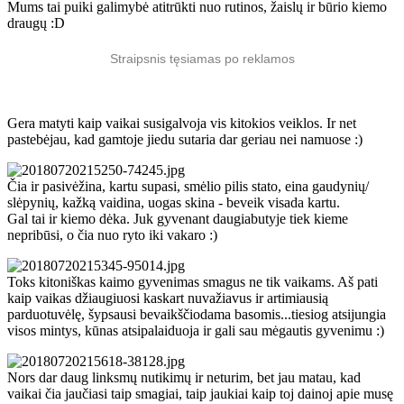
Mums tai puiki galimybė atitrūkti nuo rutinos, žaislų ir būrio kiemo
draugų :D
Straipsnis tęsiamas po reklamos
Gera matyti kaip vaikai susigalvoja vis kitokios veiklos. Ir net
pastebėjau, kad gamtoje jiedu sutaria dar geriau nei namuose :)
Čia ir pasivėžina, kartu supasi, smėlio pilis stato, eina gaudynių/
slėpynių, kažką vaidina, uogas skina - beveik visada kartu.
Gal tai ir kiemo dėka. Juk gyvenant daugiabutyje tiek kieme
nepribūsi, o čia nuo ryto iki vakaro :)
Toks kitoniškas kaimo gyvenimas smagus ne tik vaikams. Aš pati
kaip vaikas džiaugiuosi kaskart nuvažiavus ir artimiausią
parduotuvėlę, šypsausi bevaikščiodama basomis...tiesiog atsijungia
visos mintys, kūnas atsipalaiduoja ir gali sau mėgautis gyvenimu :)
Nors dar daug linksmų nutikimų ir neturim, bet jau matau, kad
vaikai čia jaučiasi taip smagiai, taip jaukiai kaip toj dainoj apie musę