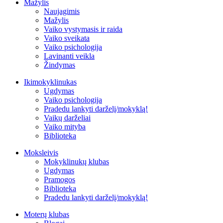
Mažylis
Naujagimis
Mažylis
Vaiko vystymasis ir raida
Vaiko sveikata
Vaiko psichologija
Lavinanti veikla
Žindymas
Ikimokyklinukas
Ugdymas
Vaiko psichologija
Pradedu lankyti darželį/mokyklą!
Vaikų darželiai
Vaiko mityba
Biblioteka
Moksleivis
Mokyklinukų klubas
Ugdymas
Pramogos
Biblioteka
Pradedu lankyti darželį/mokyklą!
Moterų klubas