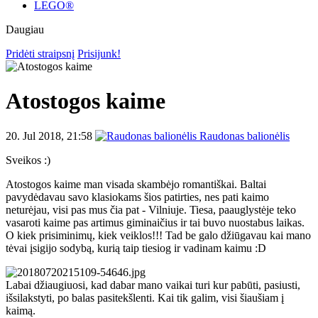
LEGO®
Daugiau
Pridėti straipsnį
Prisijunk!
Atostogos kaime
20. Jul 2018, 21:58
Raudonas balionėlis
Sveikos :)
Atostogos kaime man visada skambėjo romantiškai. Baltai
pavydėdavau savo klasiokams šios patirties, nes pati kaimo
neturėjau, visi pas mus čia pat - Vilniuje. Tiesa, paauglystėje teko
vasaroti kaime pas artimus giminaičius ir tai buvo nuostabus laikas.
O kiek prisiminimų, kiek veiklos!!! Tad be galo džiūgavau kai mano
tėvai įsigijo sodybą, kurią taip tiesiog ir vadinam kaimu :D
Labai džiaugiuosi, kad dabar mano vaikai turi kur pabūti, pasiusti,
išsilakstyti, po balas pasitekšlenti. Kai tik galim, visi šiaušiam į
kaimą.