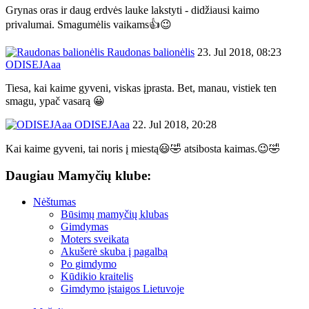
Grynas oras ir daug erdvės lauke lakstyti - didžiausi kaimo
privalumai. Smagumėlis vaikams👍😉
Raudonas balionėlis
23. Jul 2018, 08:23
ODISEJAaa
Tiesa, kai kaime gyveni, viskas įprasta. Bet, manau, vistiek ten
smagu, ypač vasarą 😀
ODISEJAaa
22. Jul 2018, 20:28
Kai kaime gyveni, tai noris į miestą😃🤣 atsibosta kaimas.😉🤣
Daugiau Mamyčių klube:
Nėštumas
Būsimų mamyčių klubas
Gimdymas
Moters sveikata
Akušerė skuba į pagalbą
Po gimdymo
Kūdikio kraitelis
Gimdymo įstaigos Lietuvoje