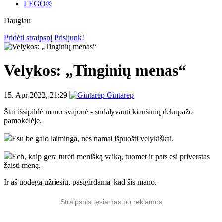
LEGO®
Daugiau
Pridėti straipsnį
Prisijunk!
Velykos: „Tinginių menas“
15. Apr 2022, 21:29
Gintarep
Štai išsipildė mano svajonė - sudalyvauti kiaušinių dekupažo
pamokėlėje.
Esu be galo laiminga, nes namai išpuošti velykiškai.
Ech, kaip gera turėti menišką vaiką, tuomet ir pats esi priverstas
žaisti meną.
Ir aš uodegą užriesiu, pasigirdama, kad šis mano.
Straipsnis tęsiamas po reklamos