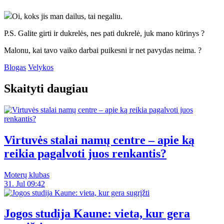
Oi, koks jis man dailus, tai negaliu.
P.S. Galite girti ir dukrelės, nes pati dukrelė, juk mano kūrinys ?
Malonu, kai tavo vaiko darbai puikesni ir net pavydas neima. ?
Blogas
Velykos
Skaityti daugiau
Virtuvės stalai namų centre – apie ką
reikia pagalvoti juos renkantis?
Moterų klubas
31. Jul 09:42
Jogos studija Kaune: vieta, kur gera