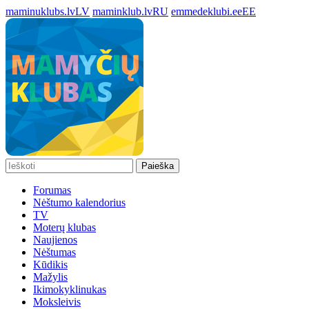
maminuklubs.lv
LV
maminklub.lv
RU
emmedeklubi.ee
EE
Paieška
Forumas
Nėštumo kalendorius
TV
Moterų klubas
Naujienos
Nėštumas
Kūdikis
Mažylis
Ikimokyklinukas
Moksleivis