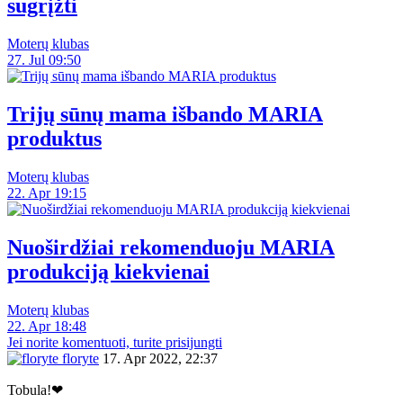
sugrįžti
Moterų klubas
27. Jul 09:50
Trijų sūnų mama išbando MARIA
produktus
Moterų klubas
22. Apr 19:15
Nuoširdžiai rekomenduoju MARIA
produkciją kiekvienai
Moterų klubas
22. Apr 18:48
Jei norite komentuoti, turite prisijungti
floryte
17. Apr 2022, 22:37
Tobula!❤