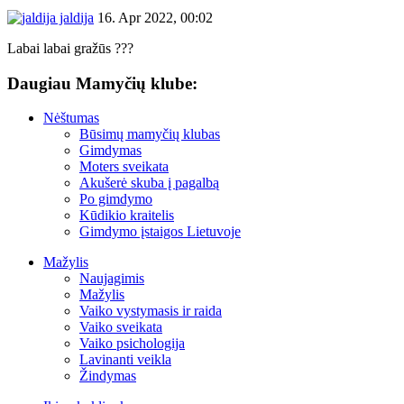
jaldija
16. Apr 2022, 00:02
Labai labai gražūs ???
Daugiau Mamyčių klube:
Nėštumas
Būsimų mamyčių klubas
Gimdymas
Moters sveikata
Akušerė skuba į pagalbą
Po gimdymo
Kūdikio kraitelis
Gimdymo įstaigos Lietuvoje
Mažylis
Naujagimis
Mažylis
Vaiko vystymasis ir raida
Vaiko sveikata
Vaiko psichologija
Lavinanti veikla
Žindymas