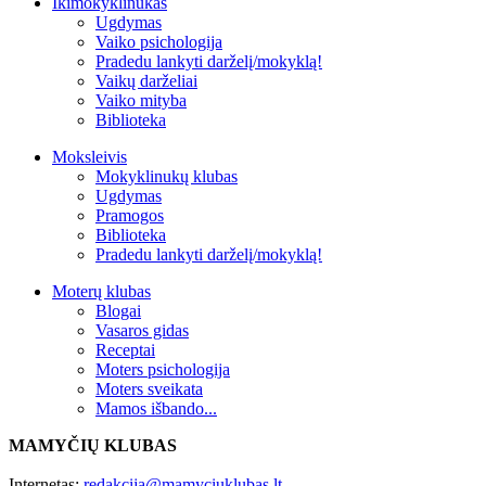
Ikimokyklinukas
Ugdymas
Vaiko psichologija
Pradedu lankyti darželį/mokyklą!
Vaikų darželiai
Vaiko mityba
Biblioteka
Moksleivis
Mokyklinukų klubas
Ugdymas
Pramogos
Biblioteka
Pradedu lankyti darželį/mokyklą!
Moterų klubas
Blogai
Vasaros gidas
Receptai
Moters psichologija
Moters sveikata
Mamos išbando...
MAMYČIŲ KLUBAS
Internetas:
redakcija@mamyciuklubas.lt