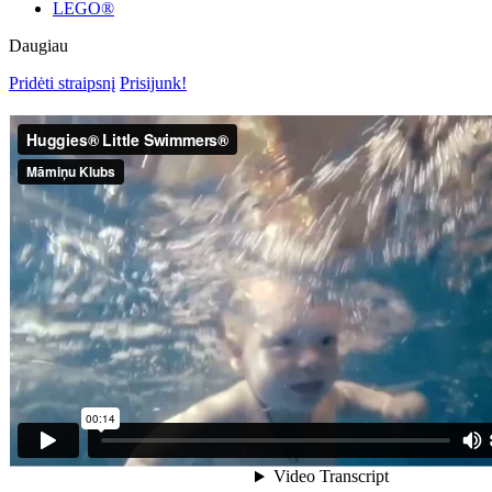
LEGO®
Daugiau
Pridėti straipsnį
Prisijunk!