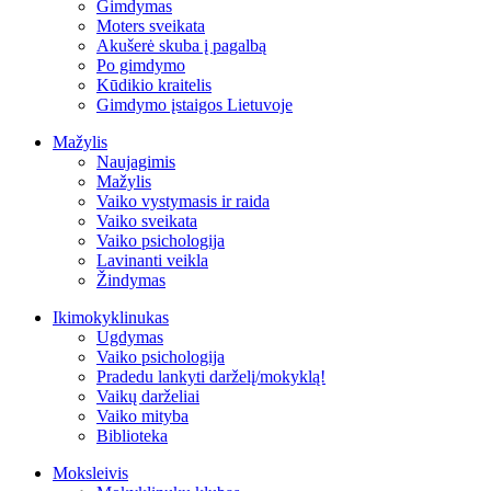
Gimdymas
Moters sveikata
Akušerė skuba į pagalbą
Po gimdymo
Kūdikio kraitelis
Gimdymo įstaigos Lietuvoje
Mažylis
Naujagimis
Mažylis
Vaiko vystymasis ir raida
Vaiko sveikata
Vaiko psichologija
Lavinanti veikla
Žindymas
Ikimokyklinukas
Ugdymas
Vaiko psichologija
Pradedu lankyti darželį/mokyklą!
Vaikų darželiai
Vaiko mityba
Biblioteka
Moksleivis