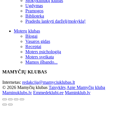
Mokyklinukų klubas
Ugdymas
Pramogos
Biblioteka
Pradedu lankyti darželį/mokyklą!
Moterų klubas
Blogai
Vasaros gidas
Receptai
Moters psichologija
Moters sveikata
Mamos išbando...
MAMYČIŲ KLUBAS
Internetas:
redakcija@mamyciuklubas.lt
© 2026 Mamyčių klubas
Taisyklės
Apie Mamyčių klubą
Maminuklubs.lv
Emmedeklubi.ee
Maminklub.lv