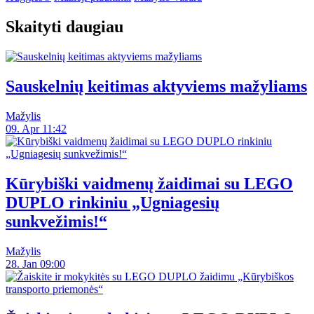
Skaityti daugiau
Sauskelnių keitimas aktyviems mažyliams
Mažylis
09. Apr 11:42
Kūrybiški vaidmenų žaidimai su LEGO
DUPLO rinkiniu „Ugniagesių
sunkvežimis!“
Mažylis
28. Jan 09:00