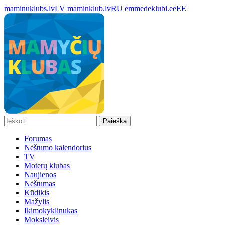
maminuklubs.lv
LV
maminklub.lv
RU
emmedeklubi.ee
EE
Paieška
Forumas
Nėštumo kalendorius
TV
Moterų klubas
Naujienos
Nėštumas
Kūdikis
Mažylis
Ikimokyklinukas
Moksleivis