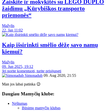
Žaiskite ir mokykitės su LEGO DUPLO
žaidimu „Kūrybiškos transporto
priemonės“
Mažylis
22. Jan 11:02
Kaip išsirinkti smėlio dėžę savo namų
kiemui?
Mažylis
09. Jun 2025, 19:12
Jei norite komentuoti, turite prisijungti
Simonadub
09. Aug 2020, 21:55
Man jos labai patinka 😉
Daugiau Mamyčių klube:
Nėštumas
Būsimų mamyčių klubas