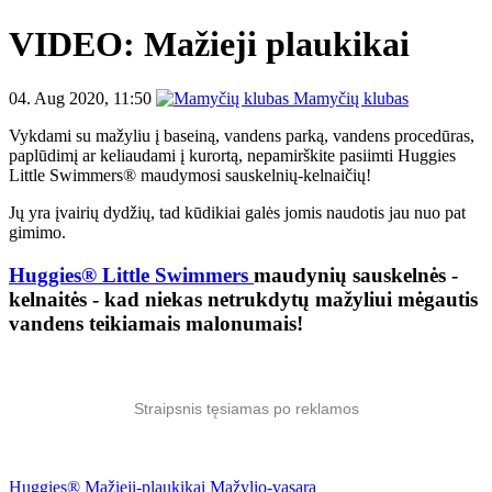
VIDEO: Mažieji plaukikai
04. Aug 2020, 11:50
Mamyčių klubas
Vykdami su mažyliu į baseiną, vandens parką, vandens procedūras,
paplūdimį ar keliaudami į kurortą, nepamirškite pasiimti Huggies
Little Swimmers® maudymosi sauskelnių-kelnaičių!
Jų yra įvairių dydžių, tad kūdikiai galės jomis naudotis jau nuo pat
gimimo.
Huggies® Little Swimmers
maudynių sauskelnės -
kelnaitės - kad niekas netrukdytų mažyliui mėgautis
vandens teikiamais malonumais!
Straipsnis tęsiamas po reklamos
Huggies®
Mažieji-plaukikai
Mažylio-vasara