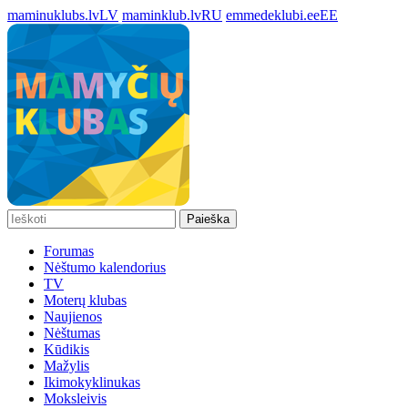
maminuklubs.lv
LV
maminklub.lv
RU
emmedeklubi.ee
EE
Paieška
Forumas
Nėštumo kalendorius
TV
Moterų klubas
Naujienos
Nėštumas
Kūdikis
Mažylis
Ikimokyklinukas
Moksleivis