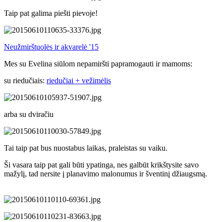
Taip pat galima piešti pievoje!
Neužmirštuolės ir akvarelė '15
Mes su Evelina siūlom nepamiršti papramogauti ir mamoms:
su riedučiais:
riedučiai + vežimėlis
arba su dviračiu
Tai taip pat bus nuostabus laikas, praleistas su vaiku.
Ši vasara taip pat gali būti ypatinga, nes galbūt krikštysite savo
mažylį, tad nersite į planavimo malonumus ir šventinį džiaugsmą.