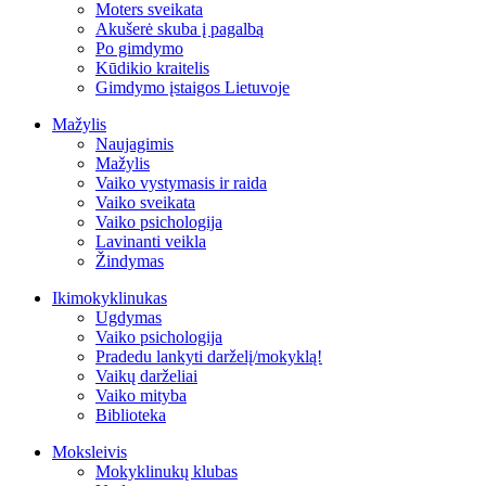
Moters sveikata
Akušerė skuba į pagalbą
Po gimdymo
Kūdikio kraitelis
Gimdymo įstaigos Lietuvoje
Mažylis
Naujagimis
Mažylis
Vaiko vystymasis ir raida
Vaiko sveikata
Vaiko psichologija
Lavinanti veikla
Žindymas
Ikimokyklinukas
Ugdymas
Vaiko psichologija
Pradedu lankyti darželį/mokyklą!
Vaikų darželiai
Vaiko mityba
Biblioteka
Moksleivis
Mokyklinukų klubas