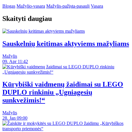
Blogas
Mažylio-vasara
Mažylis-pažįsta-pasaulį
Vasara
Skaityti daugiau
Sauskelnių keitimas aktyviems mažyliams
Mažylis
09. Apr 11:42
Kūrybiški vaidmenų žaidimai su LEGO
DUPLO rinkiniu „Ugniagesių
sunkvežimis!“
Mažylis
28. Jan 09:00