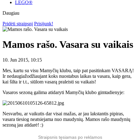
LEGO®
Daugiau
Pridėti straipsnį
Prisijunk!
Mamos rašo. Vasara su vaikais
10. Jun 2015, 10:15
Mes, kartu su visu Mamyčių klubu, taip pat pasitinkam VASARĄ!
Ir nedaugiažodžiaujant koks nuostabus laikas ta vasara, kaip gera,
kai šilta ir t.t., siūlom vasarą praleisti su vaikais!
Vasaros sezoną galima atidaryti Mamyčių klubo gimtadienyje:
Nesvarbu, ar vaikutis dar visai mažas, ar jau lakstantis pipiras,
vasara tiesiog neatsiejama nuo maudynių. Mamos rašo maudynių
sezoną jau atidarė! :)
Straipsnis tęsiamas po reklamos