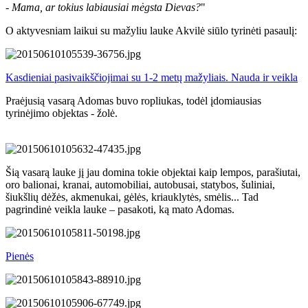
- Mama, ar tokius labiausiai mėgsta Dievas?
"
O aktyvesniam laikui su mažyliu lauke Akvilė siūlo tyrinėti pasaulį:
Kasdieniai pasivaikščiojimai su 1-2 metų mažyliais. Nauda ir veikla
Praėjusią vasarą Adomas buvo ropliukas, todėl įdomiausias
tyrinėjimo objektas - žolė.
Šią vasarą lauke jį jau domina tokie objektai kaip lempos, parašiutai,
oro balionai, kranai, automobiliai, autobusai, statybos, šuliniai,
šiukšlių dėžės, akmenukai, gėlės, kriauklytės, smėlis... Tad
pagrindinė veikla lauke – pasakoti, ką mato Adomas.
Pienės