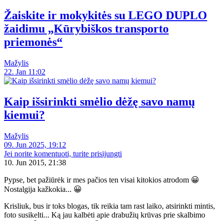
Žaiskite ir mokykitės su LEGO DUPLO
žaidimu „Kūrybiškos transporto
priemonės“
Mažylis
22. Jan 11:02
Kaip išsirinkti smėlio dėžę savo namų
kiemui?
Mažylis
09. Jun 2025, 19:12
Jei norite komentuoti, turite prisijungti
10. Jun 2015, 21:38
Pypse, bet pažiūrėk ir mes pačios ten visai kitokios atrodom 😀
Nostalgija kažkokia... 😀
Krisliuk, bus ir toks blogas, tik reikia tam rast laiko, atsirinkti mintis,
foto susikelti... Ką jau kalbėti apie drabužių krūvas prie skalbimo