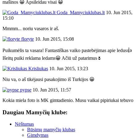
mašinos 😀 Apsileidau visai 😀
Goda_Mamyciuklubas.lt
10. Jun 2015,
15:10
Mmmm... noriu vasaros ir aš.
floryte
10. Jun 2015, 15:08
Puikumėlis ta vasara! Fantastiškas vaiko pastebėjimas apie ledus👍
Išeitų puiki reklama ledams😀 Ačiū už patarimus🌷
Krisliukas
10. Jun 2015, 13:23
Niu va, o aš tikėjausi pasakojimo iš Turkijos 😀
pypse
10. Jun 2015, 11:57
Kokia miela foto is MK gimtadienio. Musu vaikai pipiriukai tebuvo
Daugiau Mamyčių klube:
Nėštumas
Būsimų mamyčių klubas
Gimdymas