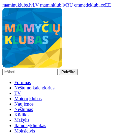
maminuklubs.lv
LV
maminklub.lv
RU
emmedeklubi.ee
EE
Paieška
Forumas
Nėštumo kalendorius
TV
Moterų klubas
Naujienos
Nėštumas
Kūdikis
Mažylis
Ikimokyklinukas
Moksleivis