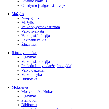
Kūdikio kraitelis
Gimdymo įstaigos Lietuvoje
Mažylis
Naujagimis
Mažylis
Vaiko vystymasis ir raida
Vaiko sveikata
Vaiko psichologija
Lavinanti veikla
Žindymas
Ikimokyklinukas
Ugdymas
Vaiko psichologija
Pradedu lankyti darželį/mokyklą!
Vaikų darželiai
Vaiko mityba
Biblioteka
Moksleivis
Mokyklinukų klubas
Ugdymas
Pramogos
Biblioteka