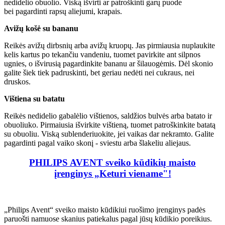
nedidelio obuolio. Viską išvirti ar patroškinti garų puode
bei pagardinti rapsų aliejumi, krapais.
Avižų košė su bananu
Reikės avižų dirbsnių arba avižų kruopų. Jas pirmiausia nuplaukite
kelis kartus po tekančiu vandeniu, tuomet pavirkite ant silpnos
ugnies, o išvirusią pagardinkite bananu ar šilauogėmis. Dėl skonio
galite šiek tiek padruskinti, bet geriau nedėti nei cukraus, nei
druskos.
Vištiena su batatu
Reikės nedidelio gabalėlio vištienos, saldžios bulvės arba batato ir
obuoliuko. Pirmaiusia išvirkite vištieną, tuomet patroškinkite batatą
su obuoliu. Viską sublenderiuokite, jei vaikas dar nekramto. Galite
pagardinti pagal vaiko skonį - sviestu arba šlakeliu aliejaus.
PHILIPS AVENT sveiko kūdikių maisto
įrenginys „Keturi viename"!
„Philips Avent“ sveiko maisto kūdikiui ruošimo įrenginys padės
paruošti namuose skanius patiekalus pagal jūsų kūdikio poreikius.