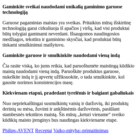
Gaminkite sveikai naudodami unikalią gaminimo garuose
technologiją
Garuose pagamintas maistas yra sveikas. Pritaikius mūsų išskirtinę
technologiją garai cirkuliuoja iš apačios į viršų, kad visi produktai
būtų tolygiai gaminami neverdant. Išsaugomos naudingosios
medžiagos, tekstūra ir gaminimo skysčiai, kad produktai būtų
tinkami smulkinimui maišytuvu.
Gaminkite garuose ir smulkinkite naudodami vieną indą
Čia rasite viską, ko jums reikia, kad paruoštumėte maistingą kūdikio
maistą naudodami vieną indą. Paruoškite produktus garuose,
nukelkite indą ir jį apvertę užfiksuokite, o tada smulkinkite, kol
gausite norimos konsistencijos masę.
Kiekvienam etapui, pradedant tyrelėmis ir baigiant gabaliukais
Nuo nepriekaištingai susmulkintų vaisių ir daržovių, iki produktų
derinių su mėsa, žuvimi ir ankštinėmis daržovėmis, pasiūlant
stambesnės tekstūros maistą. Šis mūsų „keturi viename“ sveiko
kūdikių maisto įrenginys bus naudingas kiekviename etape.
Philips-AVENT
Receptai
Vaiko-mityba:-primaitinimas