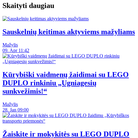
Skaityti daugiau
Sauskelnių keitimas aktyviems mažyliams
Mažylis
09. Apr 11:42
Kūrybiški vaidmenų žaidimai su LEGO
DUPLO rinkiniu „Ugniagesių
sunkvežimis!“
Mažylis
28. Jan 09:00
Žaiskite ir mokykitės su LEGO DUPLO