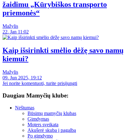
žaidimu „Kūrybiškos transporto
priemonės“
Mažylis
22. Jan 11:02
Kaip išsirinkti smėlio dėžę savo namų
kiemui?
Mažylis
09. Jun 2025, 19:12
Jei norite komentuoti, turite prisijungti
Daugiau Mamyčių klube:
Nėštumas
Būsimų mamyčių klubas
Gimdymas
Moters sveikata
Akušerė skuba į pagalbą
Po gimdymo