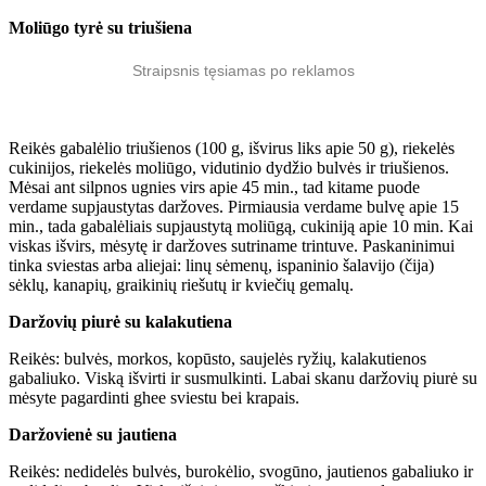
Moliūgo tyrė su triušiena
Straipsnis tęsiamas po reklamos
Reikės gabalėlio triušienos (100 g, išvirus liks apie 50 g), riekelės
cukinijos, riekelės moliūgo, vidutinio dydžio bulvės ir triušienos.
Mėsai ant silpnos ugnies virs apie 45 min., tad kitame puode
verdame supjaustytas daržoves. Pirmiausia verdame bulvę apie 15
min., tada gabalėliais supjaustytą moliūgą, cukiniją apie 10 min. Kai
viskas išvirs, mėsytę ir daržoves sutriname trintuve. Paskaninimui
tinka sviestas arba aliejai: linų sėmenų, ispaninio šalavijo (čija)
sėklų, kanapių, graikinių riešutų ir kviečių gemalų.
Daržovių piurė su kalakutiena
Reikės: bulvės, morkos, kopūsto, saujelės ryžių, kalakutienos
gabaliuko. Viską išvirti ir susmulkinti. Labai skanu daržovių piurė su
mėsyte pagardinti ghee sviestu bei krapais.
Daržovienė su jautiena
Reikės: nedidelės bulvės, burokėlio, svogūno, jautienos gabaliuko ir