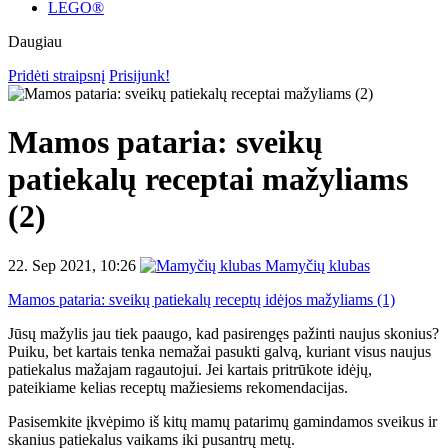
LEGO®
Daugiau
Pridėti straipsnį
Prisijunk!
Mamos pataria: sveikų
patiekalų receptai mažyliams
(2)
22. Sep 2021, 10:26
Mamyčių klubas
Mamos pataria: sveikų patiekalų receptų idėjos mažyliams (1)
Jūsų mažylis jau tiek paaugo, kad pasirengęs pažinti naujus skonius?
Puiku, bet kartais tenka nemažai pasukti galvą, kuriant visus naujus
patiekalus mažajam ragautojui. Jei kartais pritrūkote idėjų,
pateikiame kelias receptų mažiesiems rekomendacijas.
Pasisemkite įkvėpimo iš kitų mamų patarimų gamindamos sveikus ir
skanius patiekalus vaikams iki pusantrų metų.