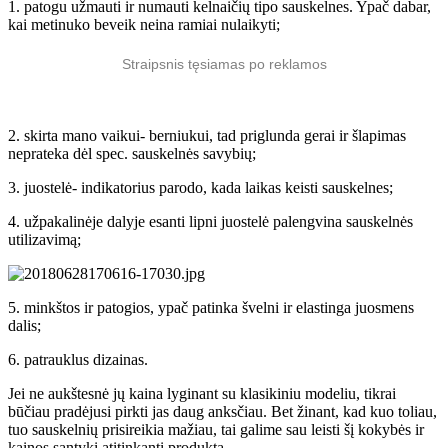
1. patogu užmauti ir numauti kelnaičių tipo sauskelnes. Ypač dabar,
kai metinuko beveik neina ramiai nulaikyti;
Straipsnis tęsiamas po reklamos
2. skirta mano vaikui- berniukui, tad priglunda gerai ir šlapimas
neprateka dėl spec. sauskelnės savybių;
3. juostelė- indikatorius parodo, kada laikas keisti sauskelnes;
4. užpakalinėje dalyje esanti lipni juostelė palengvina sauskelnės
utilizavimą;
5. minkštos ir patogios, ypač patinka švelni ir elastinga juosmens
dalis;
6. patrauklus dizainas.
Jei ne aukštesnė jų kaina lyginant su klasikiniu modeliu, tikrai
būčiau pradėjusi pirkti jas daug anksčiau. Bet žinant, kad kuo toliau,
tuo sauskelnių prisireikia mažiau, tai galime sau leisti šį kokybės ir
kainos santykį atitinkantį produktą.