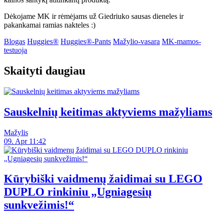
Dėkojame MK ir rėmėjams už Giedriuko sausas dieneles ir
pakankamai ramias nakteles :)
Blogas
Huggies®
Huggies®-Pants
Mažylio-vasara
MK-mamos-
testuoja
Skaityti daugiau
Sauskelnių keitimas aktyviems mažyliams
Mažylis
09. Apr 11:42
Kūrybiški vaidmenų žaidimai su LEGO
DUPLO rinkiniu „Ugniagesių
sunkvežimis!“