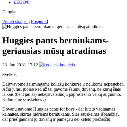
LEGO®
Daugiau
Pridėti straipsnį
Prisijunk!
Huggies pants berniukams-
geriausias mūsų atradimas
28. Jun 2018, 17:12
kodelcia
Sveikos,
Dalyvavome žaismingame koliažų konkurse ir nelikome nepastebėti.
Ačiū jums, juolab kad už tai gavome šaunių dovanų, be kurių šiais
laikais (bent jau aš) nebeįsivaizduoju paprastesnio vaikų auginimo.
Kalbu apie sauskelnes :)
Dovanų gavome Huggies pants for boys - dar kitaip vadinamas
kelnaites, skirtas judriems berniukams. Šias sauskelnes išbandžiau
dar prieš gaunant jų dovanų ir pamėgau dėl keleto priežasčių: