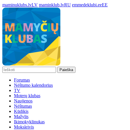
maminuklubs.lv
LV
maminklub.lv
RU
emmedeklubi.ee
EE
Paieška
Forumas
Nėštumo kalendorius
TV
Moterų klubas
Naujienos
Nėštumas
Kūdikis
Mažylis
Ikimokyklinukas
Moksleivis