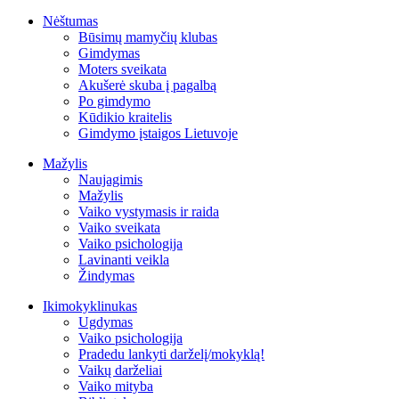
Nėštumas
Būsimų mamyčių klubas
Gimdymas
Moters sveikata
Akušerė skuba į pagalbą
Po gimdymo
Kūdikio kraitelis
Gimdymo įstaigos Lietuvoje
Mažylis
Naujagimis
Mažylis
Vaiko vystymasis ir raida
Vaiko sveikata
Vaiko psichologija
Lavinanti veikla
Žindymas
Ikimokyklinukas
Ugdymas
Vaiko psichologija
Pradedu lankyti darželį/mokyklą!
Vaikų darželiai
Vaiko mityba