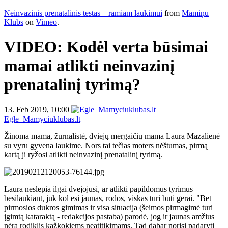
Neinvazinis prenatalinis testas – ramiam laukimui
from
Māmiņu
Klubs
on
Vimeo
.
VIDEO: Kodėl verta būsimai
mamai atlikti neinvazinį
prenatalinį tyrimą?
13. Feb 2019, 10:00
Egle_Mamyciuklubas.lt
Žinoma mama, žurnalistė, dviejų mergaičių mama Laura Mazalienė
su vyru gyvena laukime. Nors tai tečias moters nėštumas,
pirmą
kartą ji ryžosi atlikti
neinvazinį prenatalinį tyrimą.
Laura neslepia ilgai dvejojusi, ar atlikti papildomus tyrimus
besilaukiant, juk kol esi jaunas, rodos, viskas turi būti gerai. "Bet
pirmosios dukros gimimas ir visa situacija (šeimos pirmagimė turi
įgimtą kataraktą - redakcijos pastaba) parodė, jog ir jaunas amžius
nėra rodiklis kažkokiems neatitikimams. Tad dabar norisi padaryti