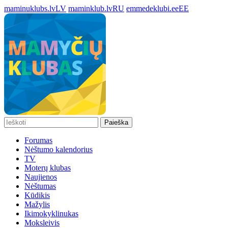
maminuklubs.lv
LV
maminklub.lv
RU
emmedeklubi.ee
EE
Paieška
Forumas
Nėštumo kalendorius
TV
Moterų klubas
Naujienos
Nėštumas
Kūdikis
Mažylis
Ikimokyklinukas
Moksleivis