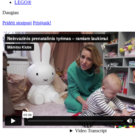
LEGO®
Daugiau
Pridėti straipsnį
Prisijunk!