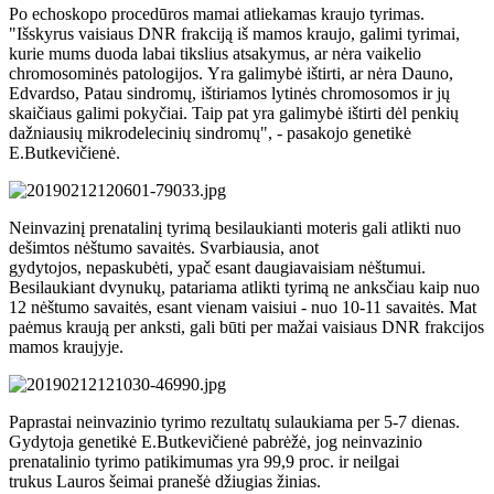
Po echoskopo procedūros mamai atliekamas kraujo tyrimas.
"Išskyrus vaisiaus DNR frakciją iš mamos kraujo, galimi tyrimai,
kurie mums duoda labai tikslius atsakymus, ar nėra vaikelio
chromosominės patologijos.
Yra galimybė ištirti, ar nėra Dauno,
Edvardso, Patau sindromų, ištiriamos lytinės chromosomos ir jų
skaičiaus galimi pokyčiai. Taip pat yra galimybė ištirti dėl penkių
dažniausių mikrodelecinių sindromų", - pasakojo genetikė
E.Butkevičienė.
Neinvazinį prenatalinį tyrimą besilaukianti moteris gali atlikti nuo
dešimtos nėštumo savaitės. Svarbiausia, anot
gydytojos,
nepaskubėti, ypač esant daugiavaisiam nėštumui.
Besilaukiant dvynukų, patariama atlikti tyrimą ne anksčiau kaip nuo
12 nėštumo savaitės, esant vienam vaisiui - nuo 10-11 savaitės. Mat
paėmus kraują per anksti, gali būti per mažai vaisiaus DNR frakcijos
mamos kraujyje.
Paprastai neinvazinio tyrimo rezultatų sulaukiama per 5-7 dienas.
Gydytoja genetikė E.Butkevičienė pabrėžė, jog neinvazinio
prenatalinio tyrimo patikimumas yra 99,9 proc. ir neilgai
trukus Lauros šeimai pranešė džiugias žinias.