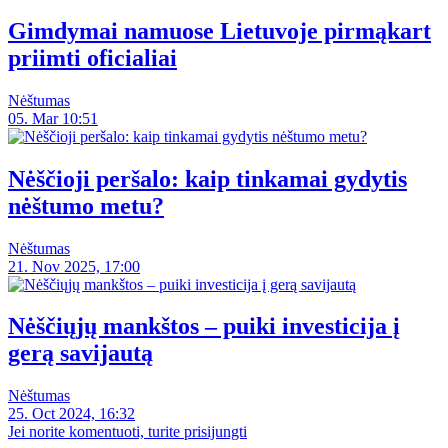
Gimdymai namuose Lietuvoje pirmąkart
priimti oficialiai
Nėštumas
05. Mar 10:51
Nėščioji peršalo: kaip tinkamai gydytis
nėštumo metu?
Nėštumas
21. Nov 2025, 17:00
Nėščiųjų mankštos – puiki investicija į
gerą savijautą
Nėštumas
25. Oct 2024, 16:32
Jei norite komentuoti, turite prisijungti