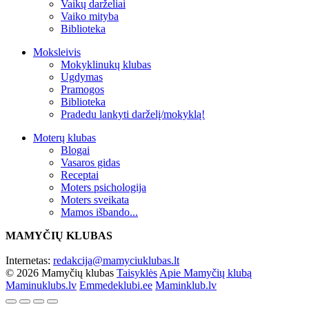
Vaikų darželiai
Vaiko mityba
Biblioteka
Moksleivis
Mokyklinukų klubas
Ugdymas
Pramogos
Biblioteka
Pradedu lankyti darželį/mokyklą!
Moterų klubas
Blogai
Vasaros gidas
Receptai
Moters psichologija
Moters sveikata
Mamos išbando...
MAMYČIŲ KLUBAS
Internetas:
redakcija@mamyciuklubas.lt
© 2026 Mamyčių klubas
Taisyklės
Apie Mamyčių klubą
Maminuklubs.lv
Emmedeklubi.ee
Maminklub.lv