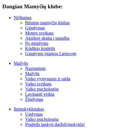
Daugiau Mamyčių klube:
Nėštumas
Būsimų mamyčių klubas
Gimdymas
Moters sveikata
Akušerė skuba į pagalbą
Po gimdymo
Kūdikio kraitelis
Gimdymo įstaigos Lietuvoje
Mažylis
Naujagimis
Mažylis
Vaiko vystymasis ir raida
Vaiko sveikata
Vaiko psichologija
Lavinanti veikla
Žindymas
Ikimokyklinukas
Ugdymas
Vaiko psichologija
Pradedu lankyti darželį/mokyklą!