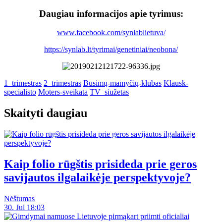
Daugiau informacijos apie tyrimus:
www.facebook.com/synlablietuva/
https://synlab.lt/tyrimai/genetiniai/neobona/
1_trimestras
2_trimestras
Būsimų-mamyčių-klubas
Klausk-
specialisto
Moters-sveikata
TV_siužetas
Skaityti daugiau
Kaip folio rūgštis prisideda prie geros
savijautos ilgalaikėje perspektyvoje?
Nėštumas
30. Jul 18:03