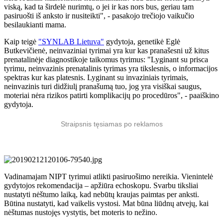
viską, kad ta širdelė nurimtų, o jei ir kas nors bus, geriau tam
pasiruošti iš anksto ir nusiteikti", - pasakojo trečiojo vaikučio
besilaukianti mama.
Kaip teigė
"SYNLAB Lietuva"
gydytoja, genetikė Eglė
Butkevičienė, neinvaziniai tyrimai yra kur kas pranašesni už kitus
prenatalinėje diagnostikoje taikomus tyrimus: "Lyginant su prisca
tyrimu, neinvazinis prenatalinis tyrimas yra tikslesnis, o informacijos
spektras kur kas platesnis. Lyginant su invaziniais tyrimais,
neinvazinis turi didžiulį pranašumą tuo, jog yra visiškai saugus,
moteriai nėra rizikos patirti komplikacijų po procedūros", - paaiškino
gydytoja.
Straipsnis tęsiamas po reklamos
Vadinamajam NIPT tyrimui atlikti pasiruošimo nereikia. Vienintelė
gydytojos rekomendacija – apžiūra echoskopu.
Svarbu tiksliai
nustatyti nėštumo laiką, kad nebūtų kraujas paimtas per anksti.
Būtina nustatyti, kad vaikelis vystosi. Mat būna liūdnų atvejų, kai
nėštumas nustojęs vystytis, bet moteris to nežino.