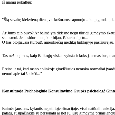
Iš mamų pokalbių:
"Šią savaitę kiekvieną dieną vis košmarus sapnuoju - kaip gimdau, kai
Ar Jums taip buvo? Ar baimė yra didesnė negu tikrieji gimdymo skausm
skausmui. Jei atsiduriu ten, kur bijau, iš karto alpstu...
O kas blogiausia (turbūt), amerikiečių medikų tinklapyje pasižiūrėjau
Tas nežinojimas, kaip iš tikrųjų viskas vyksta ir koks jausmas bus, ma
Erzina ir tai, kad mano aplinkoje gimdžiusios nemoka normaliai įvard
nenori apie tai šnekėti..."
Konsultuoja Psichologinio Konsultavimo Grupės psichologė Ginta
Baimės jausmas, kylantis nepatirtoje situacijoje, visai natūrali reakci
palatų, susipažinkite su personalu ar net su jūsų gimdymą priimsianči