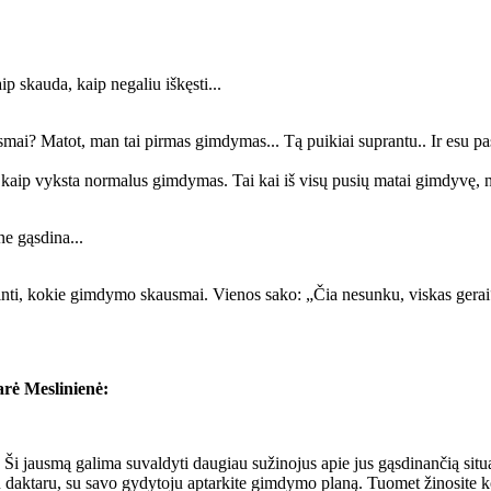
p skauda, kaip negaliu iškęsti...
ai? Matot, man tai pirmas gimdymas... Tą puikiai suprantu.. Ir esu pas
, kaip vyksta normalus gimdymas. Tai kai iš visų pusių matai gimdyvę, n
ne gąsdina...
inti, kokie gimdymo skausmai. Vienos sako: „Čia nesunku, viskas gerai“
rė Meslinienė:
ja. Ši jausmą galima suvaldyti daugiau sužinojus apie jus gąsdinančią si
u daktaru, su savo gydytoju aptarkite gimdymo planą. Tuomet žinosite ko 