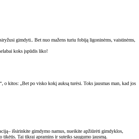
iryžusi gimdyti.. Bet nuo mažens turiu fobiją ligoninėms, vaistinėms,
elabai koks įspūdis liko!
, o kitos: „Bet po visko kokį auksą turėsi. Toks jausmas man, kad jos
tuaciją– išsirinkite gimdymo namus, nueikite apžiūrėti gimdyklos,
tikėtis. Tai tikrai apramins ir suteiks saugumo jausmą.