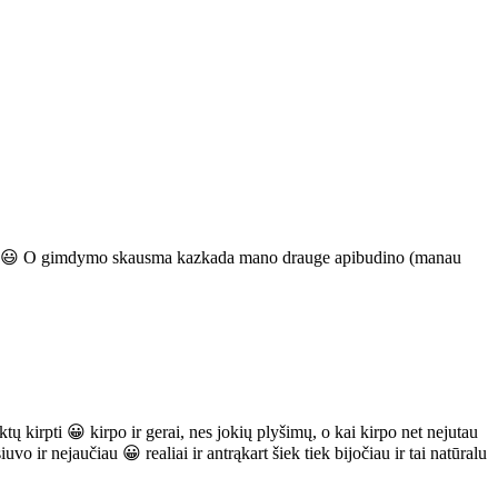
zyle 😃 O gimdymo skausma kazkada mano drauge apibudino (manau
tų kirpti 😀 kirpo ir gerai, nes jokių plyšimų, o kai kirpo net nejutau
o ir nejaučiau 😀 realiai ir antrąkart šiek tiek bijočiau ir tai natūralu