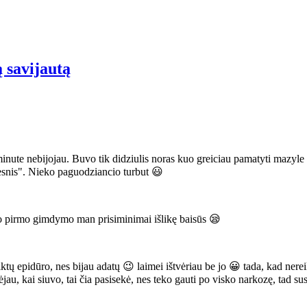
ą savijautą
minute nebijojau. Buvo tik didziulis noras kuo greiciau pamatyti ma
presnis". Nieko paguodziancio turbut 😃
o pirmo gimdymo man prisiminimai išlikę baisūs 😪
tų epidūro, nes bijau adatų 😉 laimei ištvėriau be jo 😀 tada, kad nereik
, kai siuvo, tai čia pasisekė, nes teko gauti po visko narkozę, tad susiuv