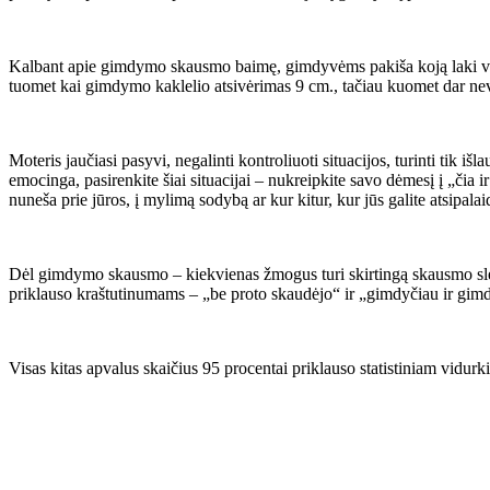
Kalbant apie gimdymo skausmo baimę, gimdyvėms pakiša koją laki vaizd
tuomet kai gimdymo kaklelio atsivėrimas 9 cm., tačiau kuomet dar nev
Moteris jaučiasi pasyvi, negalinti kontroliuoti situacijos, turinti tik i
emocinga, pasirenkite šiai situacijai – nukreipkite savo dėmesį į „čia 
nuneša prie jūros, į mylimą sodybą ar kur kitur, kur jūs galite atsipalai
Dėl gimdymo skausmo – kiekvienas žmogus turi skirtingą skausmo slenk
priklauso kraštutinumams – „be proto skaudėjo“ ir „gimdyčiau ir gimd
Visas kitas apvalus skaičius 95 procentai priklauso statistiniam vidurk