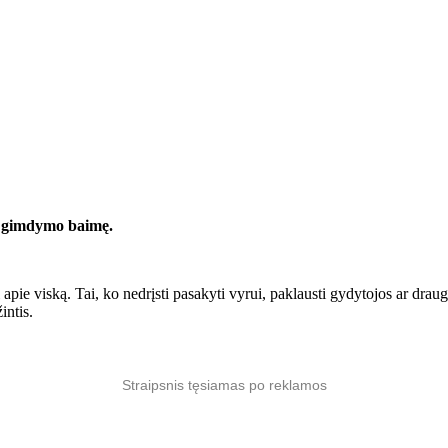
ų gimdymo baimę.
i apie viską. Tai, ko nedrįsti pasakyti vyrui, paklausti gydytojos ar d
intis.
Straipsnis tęsiamas po reklamos