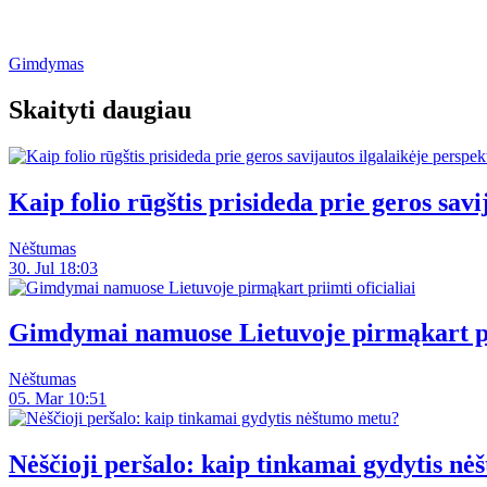
Gimdymas
Skaityti daugiau
Kaip folio rūgštis prisideda prie geros sav
Nėštumas
30. Jul 18:03
Gimdymai namuose Lietuvoje pirmąkart pri
Nėštumas
05. Mar 10:51
Nėščioji peršalo: kaip tinkamai gydytis n