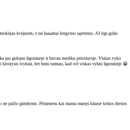
 mokėjau kvėpuoti, o tai laaaabai lengvino sąrėmius. Aš irgi galiu
 jau gulejau ligonineje ir buvau mediku prieziuroje. Viskas vyko
klostysis ivykiai, bet butu ramiau, kad vel viskas vyktu ligonineje 😀
ės, o ne pačio gimdymo. Prisimenu kai mama manęs klausė kelios dienos