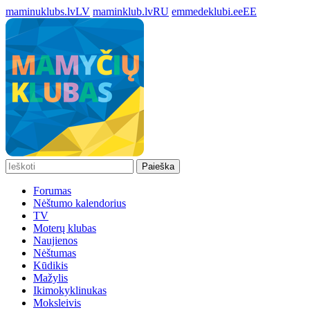
maminuklubs.lv
LV
maminklub.lv
RU
emmedeklubi.ee
EE
Paieška
Forumas
Nėštumo kalendorius
TV
Moterų klubas
Naujienos
Nėštumas
Kūdikis
Mažylis
Ikimokyklinukas
Moksleivis