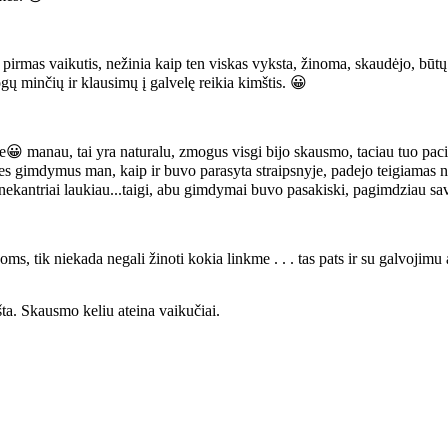
irmas vaikutis, nežinia kaip ten viskas vyksta, žinoma, skaudėjo, būtų
ų minčių ir klausimų į galvelę reikia kimštis. 😀
e😀 manau, tai yra naturalu, zmogus visgi bijo skausmo, taciau tuo pac
 pries gimdymus man, kaip ir buvo parasyta straipsnyje, padejo teigiamas
nekantriai laukiau...taigi, abu gimdymai buvo pasakiski, pagimdziau sa
s, tik niekada negali žinoti kokia linkme . . . tas pats ir su galvojimu 
šta. Skausmo keliu ateina vaikučiai.