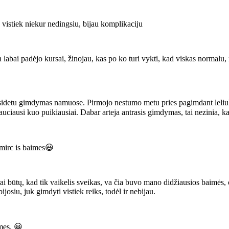
vistiek niekur nedingsiu, bijau komplikaciju
n labai padėjo kursai, žinojau, kas po ko turi vykti, kad viskas normalu,
sidetu gimdymas namuose. Pirmojo nestumo metu pries pagimdant leliuka
iausi kuo puikiausiai. Dabar arteja antrasis gimdymas, tai nezinia, kai 
numirc is baimes😃
gerai būtų, kad tik vaikelis sveikas, va čia buvo mano didžiausios baim
josiu, juk gimdyti vistiek reiks, todėl ir nebijau.
imes. 😀