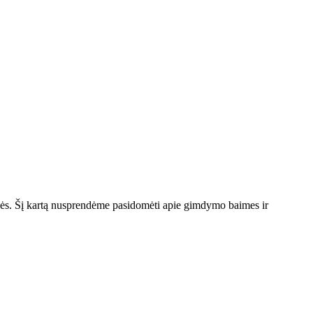
raugės. Šį kartą nusprendėme pasidomėti apie gimdymo baimes ir