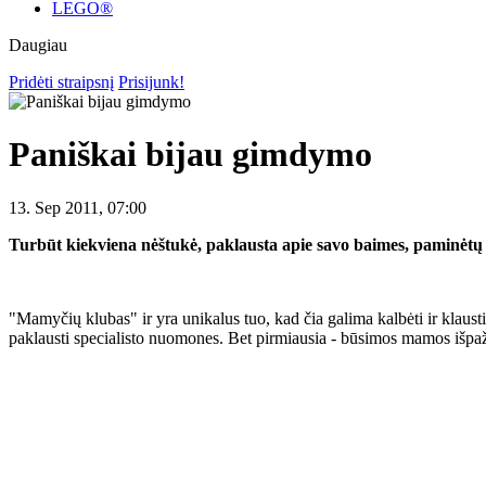
LEGO®
Daugiau
Pridėti straipsnį
Prisijunk!
Paniškai bijau gimdymo
13. Sep 2011, 07:00
Turbūt kiekviena nėštukė, paklausta apie savo baimes, paminėt
"Mamyčių klubas" ir yra unikalus tuo, kad čia galima kalbėti ir klaust
paklausti specialisto nuomones. Bet pirmiausia - būsimos mamos išpaž