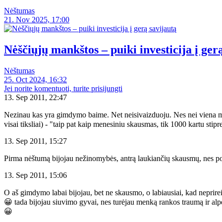
Nėštumas
21. Nov 2025, 17:00
Nėščiųjų mankštos – puiki investicija į ger
Nėštumas
25. Oct 2024, 16:32
Jei norite komentuoti, turite prisijungti
13. Sep 2011, 22:47
Nezinau kas yra gimdymo baime. Net neisivaizduoju. Nes nei viena 
visai tiksliai) - "taip pat kaip menesiniu skausmas, tik 1000 kartu sti
13. Sep 2011, 15:27
Pirma nėštumą bijojau nežinomybės, antrą laukiančių skausmų, nes p
13. Sep 2011, 15:06
O aš gimdymo labai bijojau, bet ne skausmo, o labiausiai, kad neprireik
😀 tada bijojau siuvimo gyvai, nes turėjau menką rankos traumą ir alpėjau
😀