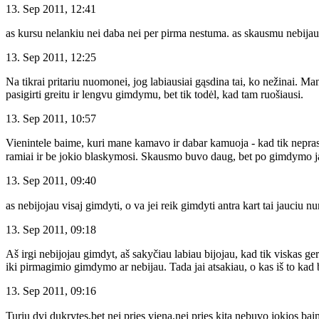
13. Sep 2011, 12:41
as kursu nelankiu nei daba nei per pirma nestuma. as skausmu nebijau 
13. Sep 2011, 12:25
Na tikrai pritariu nuomonei, jog labiausiai gąsdina tai, ko nežinai. Ma
pasigirti greitu ir lengvu gimdymu, bet tik todėl, kad tam ruošiausi.
13. Sep 2011, 10:57
Vienintele baime, kuri mane kamavo ir dabar kamuoja - kad tik nepra
ramiai ir be jokio blaskymosi. Skausmo buvo daug, bet po gimdymo jauc
13. Sep 2011, 09:40
as nebijojau visaj gimdyti, o va jei reik gimdyti antra kart tai jauciu 
13. Sep 2011, 09:18
Aš irgi nebijojau gimdyt, aš sakyčiau labiau bijojau, kad tik viskas 
iki pirmagimio gimdymo ar nebijau. Tada jai atsakiau, o kas iš to kad bi
13. Sep 2011, 09:16
Turiu dvi dukrytes,bet nei pries viena,nei pries kita nebuvo jokios ba