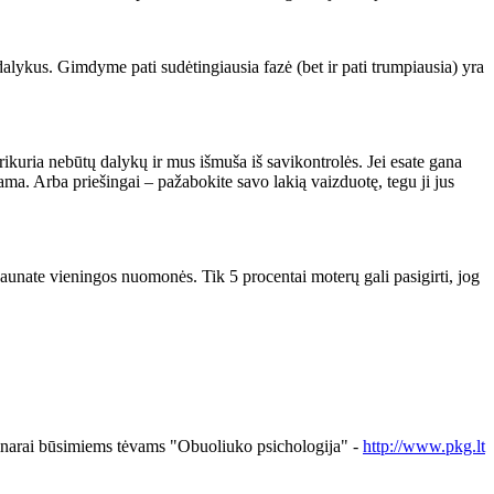
lykus. Gimdyme pati sudėtingiausia fazė (bet ir pati trumpiausia) yra
 prikuria nebūtų dalykų ir mus išmuša iš savikontrolės. Jei esate gana
jama. Arba priešingai – pažabokite savo lakią vaizduotę, tegu ji jus
unate vieningos nuomonės. Tik 5 procentai moterų gali pasigirti, jog
narai būsimiems tėvams "Obuoliuko psichologija" -
http://www.pkg.lt