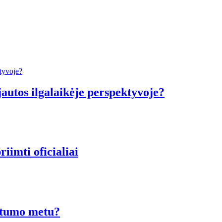
ijautos ilgalaikėje perspektyvoje?
imti oficialiai
ėštumo metu?