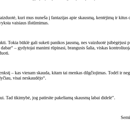
uotė, kuri mus nuneša į fantazijas apie skausmą, kentėjimą ir kitus da
yksta vaisiaus išstūmimas.
šlaukti. Tokia būklė gali suketi panikos jausmą, nes vaizduotė įsibėgėjusi
ir dabar“ – gydytojai manimi rūpinasi, brangusis šalia, viskas kontroliuo
duoti.
stį – kas vienam skauda, kitam tai menkas dilgčiojimas. Todėl ir nega
yčiau, visai neskaudėjo“.
iui. Tad tikimybė, jog patirsite pakeliamą skausmą labai didelė".
Semi