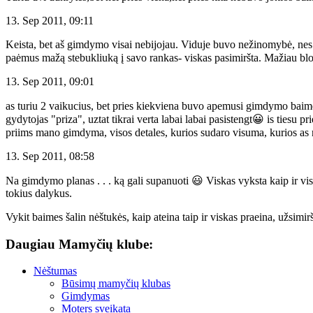
13. Sep 2011, 09:11
Keista, bet aš gimdymo visai nebijojau. Viduje buvo nežinomybė, nes p
paėmus mažą stebukliuką į savo rankas- viskas pasimiršta. Mažiau blog
13. Sep 2011, 09:01
as turiu 2 vaikucius, bet pries kiekviena buvo apemusi gimdymo baim
gydytojas "priza", uztat tikrai verta labai labai pasistengt😀 is tiesu
priims mano gimdyma, visos detales, kurios sudaro visuma, kurios as 
13. Sep 2011, 08:58
Na gimdymo planas . . . ką gali supanuoti 😃 Viskas vyksta kaip ir visom
tokius dalykus.
Vykit baimes šalin nėštukės, kaip ateina taip ir viskas praeina, užsimir
Daugiau Mamyčių klube:
Nėštumas
Būsimų mamyčių klubas
Gimdymas
Moters sveikata