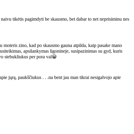
 naivu tikėtis pagimdyti be skausmo, bet dabar to net neprisiminu nes
iu moteris zino, kad po skausmo gauna atpilda, kaip pasake mano
 nusiteikimas, apsilankymas ligonineje, susipazinimas su gyd, kuris
vo stebukliukus per pora val😀
apie jųrą, paukščiukus . . .na bent jau man tikrai nesigalvojo apie