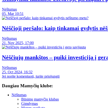
Nėštumas
05. Mar 10:51
Nėščioji peršalo: kaip tinkamai gydytis n
Nėštumas
21. Nov 2025, 17:00
Nėščiųjų mankštos – puiki investicija į ger
Nėštumas
25. Oct 2024, 16:32
Jei norite komentuoti, turite prisijungti
Daugiau Mamyčių klube:
Nėštumas
Būsimų mamyčių klubas
Gimdymas
Moters sveikata