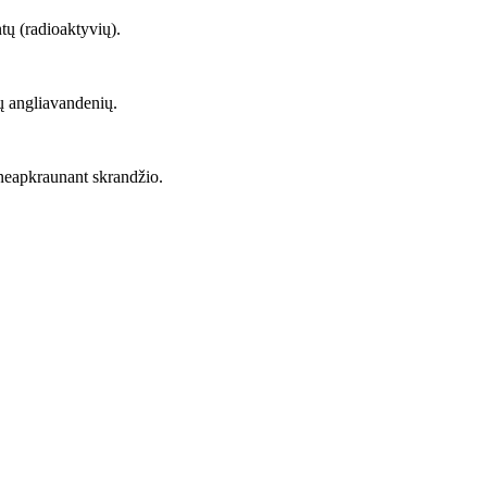
ntų (radioaktyvių).
amų angliavandenių.
s, neapkraunant skrandžio.