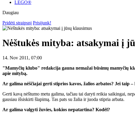
LEGO®
Daugiau
Pridėti straipsnį
Prisijunk!
Nėštukės mityba: atsakymai į j
14. Nov 2011, 07:00
"Mamyčių klubo" redakcija gauna nemažai būsimų mamyčių klausi
apie mitybą.
Ar galima nėščiajai gerti stiprios kavos, žalios arbatos? Jei taip –
Gerti kavą nėštumo metu galima, tačiau tai daryti reikia saikingai, nepa
gausiau išsiskirti šlapimą. Tas pats su žalia ir juoda stipria arbata.
Ar galima valgyti žuvies, kokios nepatartina? Kodėl?