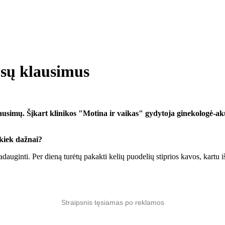
ūsų klausimus
mų. Šįkart klinikos "Motina ir vaikas" gydytoja ginekologė-aku
 kiek dažnai?
dauginti. Per dieną turėtų pakakti kelių puodelių stiprios kavos, kartu i
Straipsnis tęsiamas po reklamos