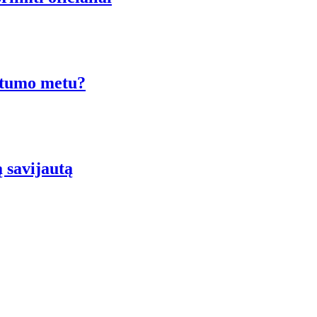
ėštumo metu?
ą savijautą