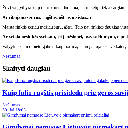
Žuvį valgyti yra kaip tik rekomenduojama, tik reikėtų kiek atsargiau 
Ar ribojamas sūrus, rūgštus, aštrus maistas...?
Maistą rinktis geriau mažiau sūrų, aštrų. Taip pat rinkitės daugiau vi
Ar veikia nėštukės sveikatą, jei ji užsinori, pvz. saldumynų, o po 
Valgyti nėštumo metu galima kaip norima, tai neįtakoja jos sveikatos, t
Nėštumas
Skaityti daugiau
Kaip folio rūgštis prisideda prie geros sav
Nėštumas
30. Jul 18:03
Gimdymai namuose Lietuvoje pirmąkart pri