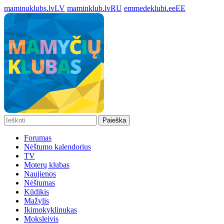
maminuklubs.lv
LV
maminklub.lv
RU
emmedeklubi.ee
EE
Paieška
Forumas
Nėštumo kalendorius
TV
Moterų klubas
Naujienos
Nėštumas
Kūdikis
Mažylis
Ikimokyklinukas
Moksleivis