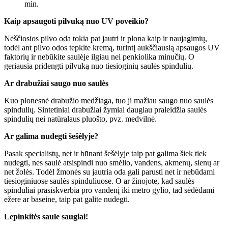
min.
Kaip apsaugoti pilvuką nuo UV poveikio?
Nėščiosios pilvo oda tokia pat jautri ir plona kaip ir naujagimių,
todėl ant pilvo odos tepkite kremą, turintį aukščiausią apsaugos UV
faktorių ir nebūkite saulėje ilgiau nei penkiolika minučių. O
geriausia pridengti pilvuką nuo tiesioginių saulės spindulių.
Ar drabužiai saugo nuo saulės
Kuo plonesnė drabužio medžiaga, tuo ji mažiau saugo nuo saulės
spindulių. Sintetiniai drabužiai žymiai daugiau praleidžia saulės
spindulių nei natūralaus pluošto, pvz. medvilnė.
Ar galima nudegti šešėlyje?
Pasak specialistų, net ir būnant šešėlyje taip pat galima šiek tiek
nudegti, nes saulė atsispindi nuo smėlio, vandens, akmenų, sienų ar
net žolės. Todėl žmonės su jautria oda gali parusti net ir nebūdami
tiesioginiuose saulės spinduliuose. O ar žinojote, kad saulės
spinduliai prasiskverbia pro vandenį iki metro gylio, tad sėdėdami
ežere ar baseine, taip pat galite nudegti.
Lepinkitės saule saugiai!