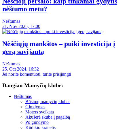
Nėščioji peršalo: kaip tinkamai gydytis
nėštumo metu?
Nėštumas
21. Nov 2025, 17:00
Nėščiųjų mankštos – puiki investicija į
gerą savijautą
Nėštumas
25. Oct 2024, 16:32
Jei norite komentuoti, turite prisijungti
Daugiau Mamyčių klube:
Nėštumas
Būsimų mamyčių klubas
Gimdymas
Moters sveikata
Akušerė skuba į pagalbą
Po gimdymo
Kūdikio kraitelis