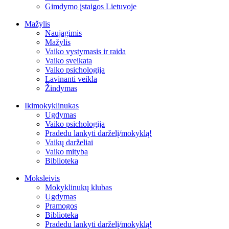
Gimdymo įstaigos Lietuvoje
Mažylis
Naujagimis
Mažylis
Vaiko vystymasis ir raida
Vaiko sveikata
Vaiko psichologija
Lavinanti veikla
Žindymas
Ikimokyklinukas
Ugdymas
Vaiko psichologija
Pradedu lankyti darželį/mokyklą!
Vaikų darželiai
Vaiko mityba
Biblioteka
Moksleivis
Mokyklinukų klubas
Ugdymas
Pramogos
Biblioteka
Pradedu lankyti darželį/mokyklą!