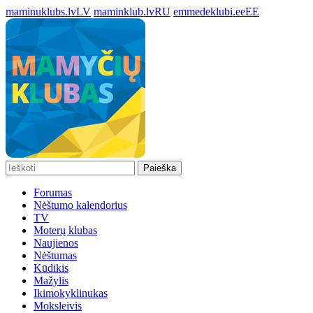
maminuklubs.lv
LV
maminklub.lv
RU
emmedeklubi.ee
EE
Paieška
Forumas
Nėštumo kalendorius
TV
Moterų klubas
Naujienos
Nėštumas
Kūdikis
Mažylis
Ikimokyklinukas
Moksleivis