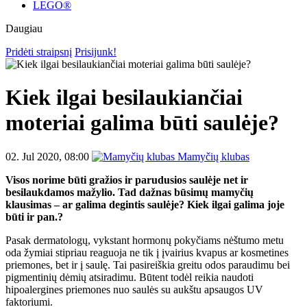
LEGO®
Daugiau
Pridėti straipsnį
Prisijunk!
Kiek ilgai besilaukiančiai
moteriai galima būti saulėje?
02. Jul 2020, 08:00
Mamyčių klubas
Visos norime būti gražios ir parudusios saulėje net ir
besilaukdamos mažylio. Tad dažnas būsimų mamyčių
klausimas – ar galima degintis saulėje? Kiek ilgai galima joje
būti ir pan.?
Pasak dermatologų, vykstant hormonų pokyčiams nėštumo metu
oda žymiai stipriau reaguoja ne tik į įvairius kvapus ar kosmetines
priemones, bet ir į saulę. Tai pasireiškia greitu odos paraudimu bei
pigmentinių dėmių atsiradimu. Būtent todėl reikia naudoti
hipoalergines priemones nuo saulės su aukštu apsaugos UV
faktoriumi.