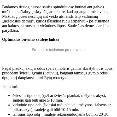
Būdamos tiesioginiuose saulės spinduliuose būtinai ant galvos
turėkite plačiabrylę skrybėlę ar kepurę, kad apsaugotumėte veidą.
Maždaug pusei nėščiųjų ant veido atsiranda taip vadinamų
„nėščiosios dėmių“, kurios išsiskiria rudu atspalviu - jos atsiranda
ant kaktos, skruostų ar viršutinės lūpos. Saulė šias dėmes dar labiau
paryškina.
Optimalus buvimo saulėje laikas
Straipsnis tęsiamas po reklamos
Pagal plaukų, akių ir odos spalvą moteris galima skirstyti į tris tipus:
pradedant šviesiu gymiu (lietuvių), baigiant tamsaus gymio odos
tipu, kurį daugiausiai turi Rytų moterys.
Jei tu turi:
šviesaus tipo odą (ryži ar šviesūs plaukai, mėlynos akys),
saulėje gali būti apie 5-10 min.
vidutinio tipo odą (šviesiai rudi plaukai, mėlynos, žalsvos ar
pilkos akys), saulėje gali būti 10-15 min.
tamsaus tipo odą - saulėje rekomenduojama būti iki 20-30