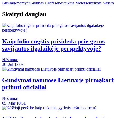
Būsimų-mamyčių-klubas
Grožis-ir-sveikata
Moters-sveikata
Vasara
Skaityti daugiau
Kaip folio rūgštis prisideda prie geros
savijautos ilgalaikėje perspektyvoje?
Nėštumas
30. Jul 18:03
Gimdymai namuose Lietuvoje pirmąkart
priimti oficialiai
Nėštumas
05. Mar 10:51