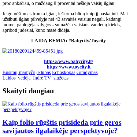
proc anksčiau,
o maždaug 8 procentai nešioja vaisių ilgiau.
Jeigu nėštumas trunka igiau, ieškoma būdų kaip jį paskatinti. Mat
užsibūti ilgiau pilvelyje nei 42 savaitės vaisius negali, kadangi
t
uomet pa
blogėja sąlygos - sumažėja vaisiaus vandenų kiekis,
apriboti judesiai, kūno masė didėja.
LAIDĄ REMIA: #Babycity/Toycity
https://www.babycity.lt/
https://www.toycity.lt
Būsimų-mamyčių-klubas
Echoskopas
Gimdymas
Laidos_vedėja_Indrė
TV_siužetas
Skaityti daugiau
Kaip folio rūgštis prisideda prie geros
savijautos ilgalaikėje perspektyvoje?