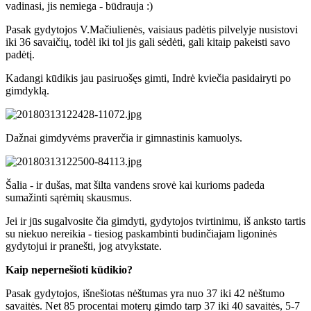
vadinasi, jis nemiega - būdrauja :)
Pasak gydytojos V.Mačiulienės, vaisiaus padėtis pilvelyje nusistovi
iki 36 savaičių, todėl iki tol jis gali sėdėti, gali kitaip pakeisti savo
padėtį.
Kadangi kūdikis jau pasiruošęs gimti, Indrė kviečia pasidairyti po
gimdyklą.
Dažnai gimdyvėms praverčia ir gimnastinis kamuolys.
Šalia - ir dušas, mat šilta vandens srovė kai kurioms padeda
sumažinti sąrėmių skausmus.
Jei ir jūs sugalvosite čia gimdyti, gydytojos tvirtinimu, iš anksto tartis
su niekuo nereikia - tiesiog paskambinti budinčiajam ligoninės
gydytojui ir pranešti, jog atvykstate.
Kaip nepernešioti kūdikio?
Pasak gydytojos, išnešiotas nėštumas yra nuo 37 iki 42 nėštumo
savaitės. N
et 85 procentai moterų gimdo tarp 37 iki 40 savaitės, 5-7