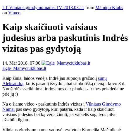
LT-Vilniaus-gimdymo-nams-TV-2018.03.11
from
Māmiņu Klubs
on
Vimeo
.
Kaip skaičiuoti vaisiaus
judesius arba paskutinis Indrės
vizitas pas gydytoją
14. Mar 2018, 07:00
Egle_Mamyciuklubas.lt
Kaip žinia, laidos vedėja Indrė jau sūpuoja gražuolį
sūnų
Aleksandrą,
kuris pasaulį išvydo labai simbolišką dieną - kovo 8 d.
Nuoširdūs sveikinimai ir dovanos dar plaukia - ir mes prisidedame
prie jų
:)
Na o šiame video - paskutinis Indrės vizitas į
Vilniaus Gimdymo
Namai
pas savo gydytoją, kuri pataria, kada ir kaip skaičiuoti
vaisiaus judesius bei ką verta žinoti, jei vaikelis sugalvos pilve
užsibūti ilgiau.
Vilniaus gimdymo namų vadovė, gydytoja Kornelija Mačiulienė