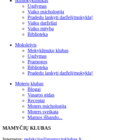
Ikimokyklinukas
Ugdymas
Vaiko psichologija
Pradedu lankyti darželį/mokyklą!
Vaikų darželiai
Vaiko mityba
Biblioteka
Moksleivis
Mokyklinukų klubas
Ugdymas
Pramogos
Biblioteka
Pradedu lankyti darželį/mokyklą!
Moterų klubas
Blogai
Vasaros gidas
Receptai
Moters psichologija
Moters sveikata
Mamos išbando...
MAMYČIŲ KLUBAS
Internetas:
redakcija@mamyciuklubas.lt