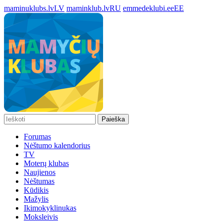
maminuklubs.lv
LV
maminklub.lv
RU
emmedeklubi.ee
EE
Paieška
Forumas
Nėštumo kalendorius
TV
Moterų klubas
Naujienos
Nėštumas
Kūdikis
Mažylis
Ikimokyklinukas
Moksleivis