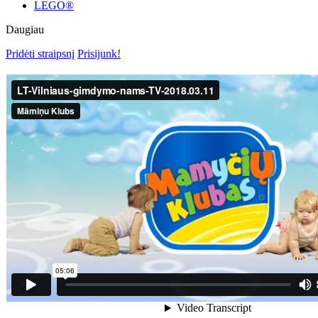
LEGO®
Daugiau
Pridėti straipsnį
Prisijunk!