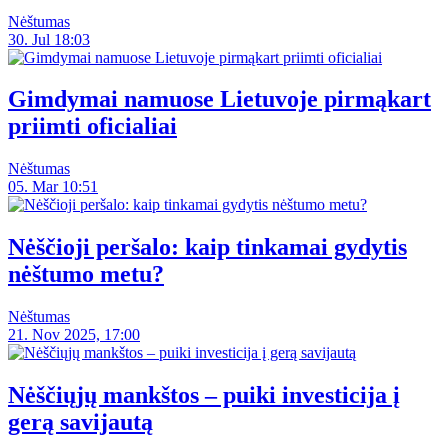
Nėštumas
30. Jul 18:03
Gimdymai namuose Lietuvoje pirmąkart
priimti oficialiai
Nėštumas
05. Mar 10:51
Nėščioji peršalo: kaip tinkamai gydytis
nėštumo metu?
Nėštumas
21. Nov 2025, 17:00
Nėščiųjų mankštos – puiki investicija į
gerą savijautą