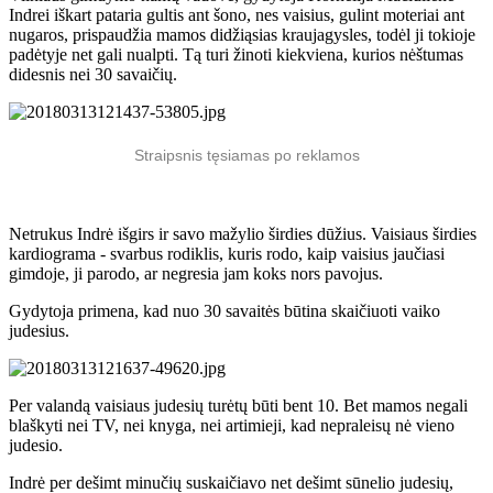
Indrei iškart pataria gultis ant šono, nes vaisius, gulint moteriai ant
nugaros, prispaudžia mamos didžiąsias kraujagysles, todėl ji tokioje
padėtyje net gali nualpti. Tą turi žinoti kiekviena, kurios nėštumas
didesnis nei 30 savaičių.
Straipsnis tęsiamas po reklamos
Netrukus Indrė išgirs ir savo mažylio širdies dūžius. Vaisiaus širdies
kardiograma - svarbus rodiklis, kuris rodo, kaip vaisius jaučiasi
gimdoje, ji parodo, ar negresia jam koks nors pavojus.
Gydytoja primena, kad nuo 30 savaitės būtina skaičiuoti vaiko
judesius.
Per valandą vaisiaus judesių turėtų būti bent 10. Bet mamos negali
blaškyti nei TV, nei knyga, nei artimieji, kad nepraleisų nė vieno
judesio.
Indrė per dešimt minučių suskaičiavo net dešimt sūnelio judesių,