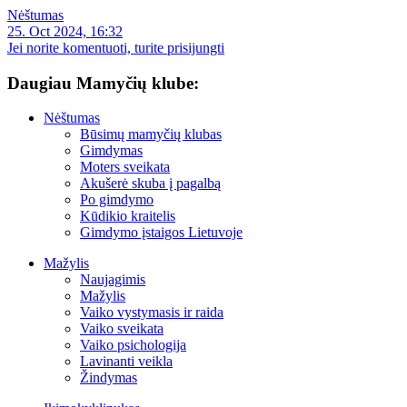
Nėštumas
25. Oct 2024, 16:32
Jei norite komentuoti, turite prisijungti
Daugiau Mamyčių klube:
Nėštumas
Būsimų mamyčių klubas
Gimdymas
Moters sveikata
Akušerė skuba į pagalbą
Po gimdymo
Kūdikio kraitelis
Gimdymo įstaigos Lietuvoje
Mažylis
Naujagimis
Mažylis
Vaiko vystymasis ir raida
Vaiko sveikata
Vaiko psichologija
Lavinanti veikla
Žindymas