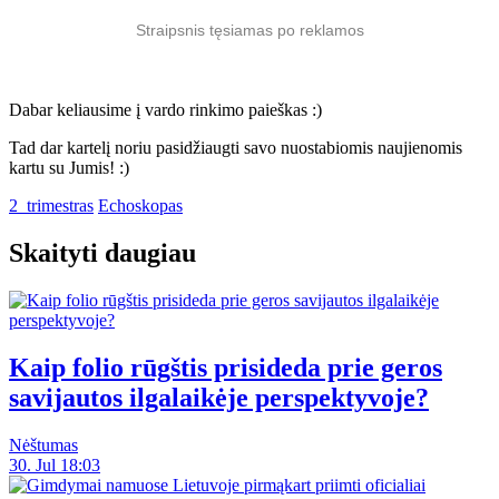
Straipsnis tęsiamas po reklamos
Dabar keliausime į vardo rinkimo paieškas :)
Tad dar kartelį noriu pasidžiaugti savo nuostabiomis naujienomis
kartu su Jumis! :)
2_trimestras
Echoskopas
Skaityti daugiau
Kaip folio rūgštis prisideda prie geros
savijautos ilgalaikėje perspektyvoje?
Nėštumas
30. Jul 18:03