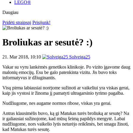
LEGO®
Daugiau
Pridėti straipsnį
Prisijunk!
Broliukas ar sesutė? :)
21. Mar 2018, 10:10
Solveiga25
Vakar su vyru lankėmės genetikos klinikoje. Po vizito įgavome daug
malonių emocijų. Esu be galo patenkinta vizitu. Jis buvo toks
informatyvus ir džiuginantis.
Visų pirma labiausiai norėjome sužinoti ar vaikeliui yra viskas gerai,
kaip jis vystosi ir žinoma jį pamatyti ultragarsinio tyrimo pagalba.
Nudžiugome, nes augame normos ribose, viskas yra gerai.
Antras klausimėlis buvo, ką gi Matukas turės broliuką ar sesutę? Na
ir galiausiai sužinojome, kad mūsų šeimą papildys mergytė. Labai
nudžiugome, nors vaikelio lytis neturėjo reikšmės, bet smagu žinoti,
kad Matukas turės sesutę.