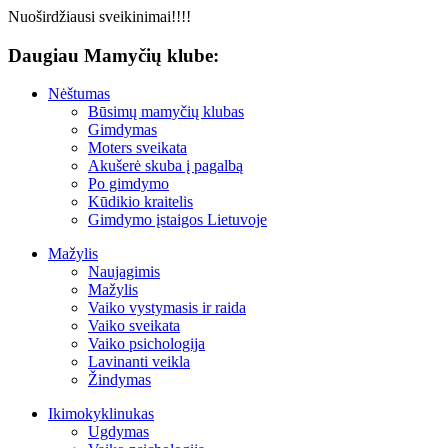
Nuoširdžiausi sveikinimai!!!!
Daugiau Mamyčių klube:
Nėštumas
Būsimų mamyčių klubas
Gimdymas
Moters sveikata
Akušerė skuba į pagalbą
Po gimdymo
Kūdikio kraitelis
Gimdymo įstaigos Lietuvoje
Mažylis
Naujagimis
Mažylis
Vaiko vystymasis ir raida
Vaiko sveikata
Vaiko psichologija
Lavinanti veikla
Žindymas
Ikimokyklinukas
Ugdymas