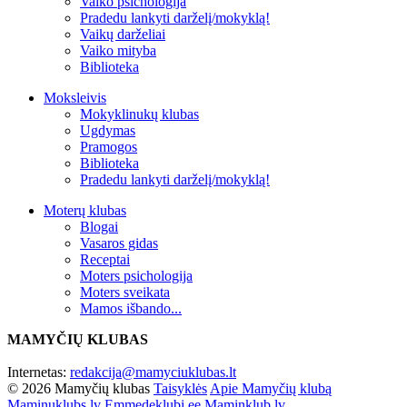
Vaiko psichologija
Pradedu lankyti darželį/mokyklą!
Vaikų darželiai
Vaiko mityba
Biblioteka
Moksleivis
Mokyklinukų klubas
Ugdymas
Pramogos
Biblioteka
Pradedu lankyti darželį/mokyklą!
Moterų klubas
Blogai
Vasaros gidas
Receptai
Moters psichologija
Moters sveikata
Mamos išbando...
MAMYČIŲ KLUBAS
Internetas:
redakcija@mamyciuklubas.lt
© 2026 Mamyčių klubas
Taisyklės
Apie Mamyčių klubą
Maminuklubs.lv
Emmedeklubi.ee
Maminklub.lv