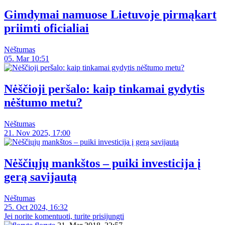
Gimdymai namuose Lietuvoje pirmąkart
priimti oficialiai
Nėštumas
05. Mar 10:51
Nėščioji peršalo: kaip tinkamai gydytis
nėštumo metu?
Nėštumas
21. Nov 2025, 17:00
Nėščiųjų mankštos – puiki investicija į
gerą savijautą
Nėštumas
25. Oct 2024, 16:32
Jei norite komentuoti, turite prisijungti