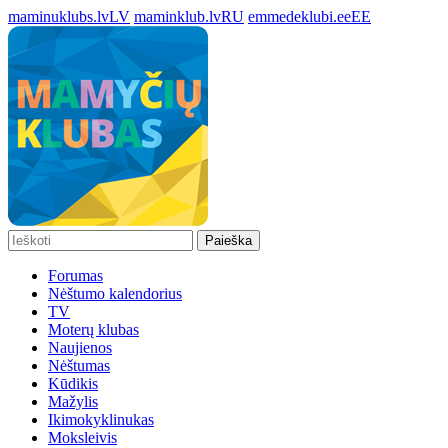
maminuklubs.lv
LV
maminklub.lv
RU
emmedeklubi.ee
EE
Paieška
Forumas
Nėštumo kalendorius
TV
Moterų klubas
Naujienos
Nėštumas
Kūdikis
Mažylis
Ikimokyklinukas
Moksleivis