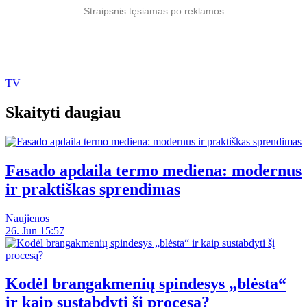
Straipsnis tęsiamas po reklamos
TV
Skaityti daugiau
Fasado apdaila termo mediena: modernus
ir praktiškas sprendimas
Naujienos
26. Jun 15:57
Kodėl brangakmenių spindesys „blėsta“
ir kaip sustabdyti šį procesą?