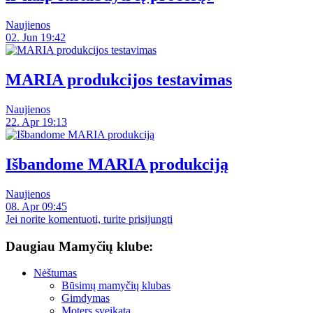
Naujienos
02. Jun 19:42
MARIA produkcijos testavimas
Naujienos
22. Apr 19:13
Išbandome MARIA produkciją
Naujienos
08. Apr 09:45
Jei norite komentuoti, turite prisijungti
Daugiau Mamyčių klube:
Nėštumas
Būsimų mamyčių klubas
Gimdymas
Moters sveikata