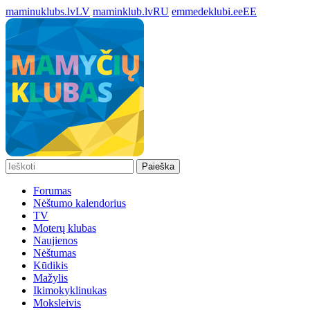
maminuklubs.lv
LV
maminklub.lv
RU
emmedeklubi.ee
EE
Paieška
Forumas
Nėštumo kalendorius
TV
Moterų klubas
Naujienos
Nėštumas
Kūdikis
Mažylis
Ikimokyklinukas
Moksleivis