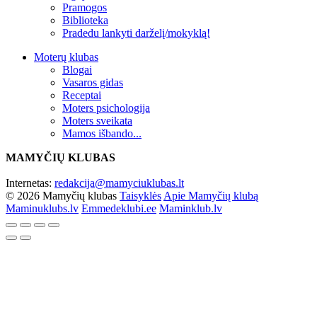
Pramogos
Biblioteka
Pradedu lankyti darželį/mokyklą!
Moterų klubas
Blogai
Vasaros gidas
Receptai
Moters psichologija
Moters sveikata
Mamos išbando...
MAMYČIŲ KLUBAS
Internetas:
redakcija@mamyciuklubas.lt
© 2026 Mamyčių klubas
Taisyklės
Apie Mamyčių klubą
Maminuklubs.lv
Emmedeklubi.ee
Maminklub.lv