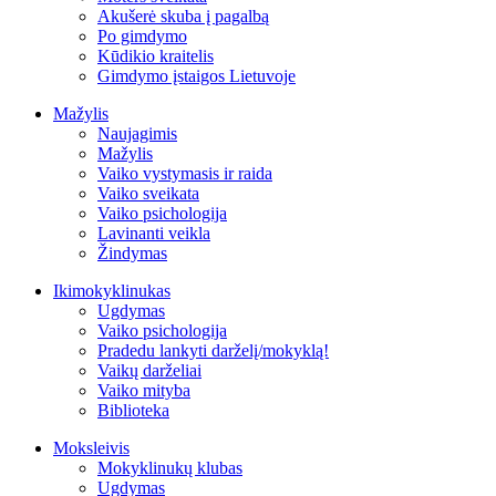
Akušerė skuba į pagalbą
Po gimdymo
Kūdikio kraitelis
Gimdymo įstaigos Lietuvoje
Mažylis
Naujagimis
Mažylis
Vaiko vystymasis ir raida
Vaiko sveikata
Vaiko psichologija
Lavinanti veikla
Žindymas
Ikimokyklinukas
Ugdymas
Vaiko psichologija
Pradedu lankyti darželį/mokyklą!
Vaikų darželiai
Vaiko mityba
Biblioteka
Moksleivis
Mokyklinukų klubas
Ugdymas