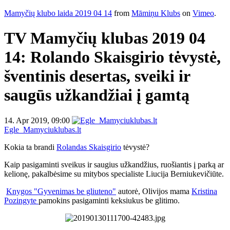
Mamyčių klubo laida 2019 04 14
from
Māmiņu Klubs
on
Vimeo
.
TV Mamyčių klubas 2019 04
14: Rolando Skaisgirio tėvystė,
šventinis desertas, sveiki ir
saugūs užkandžiai į gamtą
14. Apr 2019, 09:00
Egle_Mamyciuklubas.lt
Kokia ta brandi
Rolandas Skaisgirio
tėvystė?
Kaip pasigaminti sveikus ir saugius užkandžius, ruošiantis į parką ar
kelionę, pakalbėsime su mitybos specialiste Liucija Berniukevičiūte.
Knygos "Gyvenimas be gliuteno"
autorė, Olivijos mama
Kristina
Pozingyte
pamokins pasigaminti keksiukus be glitimo.