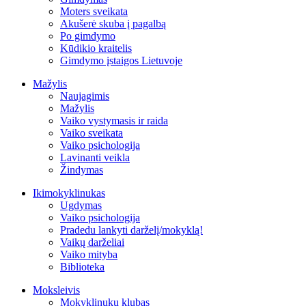
Moters sveikata
Akušerė skuba į pagalbą
Po gimdymo
Kūdikio kraitelis
Gimdymo įstaigos Lietuvoje
Mažylis
Naujagimis
Mažylis
Vaiko vystymasis ir raida
Vaiko sveikata
Vaiko psichologija
Lavinanti veikla
Žindymas
Ikimokyklinukas
Ugdymas
Vaiko psichologija
Pradedu lankyti darželį/mokyklą!
Vaikų darželiai
Vaiko mityba
Biblioteka
Moksleivis
Mokyklinukų klubas