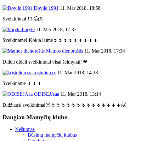
Dovilė 1991
11. Mar 2018, 18:58
Sveikinimai!!!! 🤗🌷
floryte
11. Mar 2018, 17:37
Sveikiname! Kokia laimė🌷🌷🌷🌷🌷🌷🌷🌷🌷
Mamos dienoraštis
11. Mar 2018, 17:34
Dideli dideli sveikinimai visai šeimynai! ❤
kristuliuuxx
11. Mar 2018, 14:28
Sveikiname 🌷🌷🌷
ODISEJAaa
11. Mar 2018, 13:14
Didžiausi sveikinimai😍🌷🌷🌷🌷🌷🌷🌷🌷🌷🌷🌷🌷🌷🌷🤗
Daugiau Mamyčių klube:
Nėštumas
Būsimų mamyčių klubas
Gimdymas