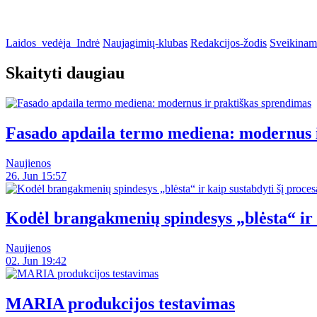
Laidos_vedėja_Indrė
Naujagimių-klubas
Redakcijos-žodis
Sveikinam
Skaityti daugiau
Fasado apdaila termo mediena: modernus i
Naujienos
26. Jun 15:57
Kodėl brangakmenių spindesys „blėsta“ ir 
Naujienos
02. Jun 19:42
MARIA produkcijos testavimas