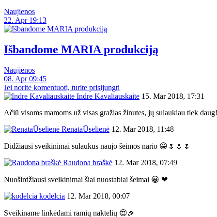
Naujienos
22. Apr 19:13
Išbandome MARIA produkciją
Naujienos
08. Apr 09:45
Jei norite komentuoti, turite prisijungti
Indre Kavaliauskaite
15. Mar 2018, 17:31
Ačiū visoms mamoms už visas gražias žinutes, jų sulaukiau tiek daug
RenataŪselienė
12. Mar 2018, 11:48
Didžiausi sveikinimai sulaukus naujo šeimos nario 😀🌷🌷🌷
Raudona braškė
12. Mar 2018, 07:49
Nuoširdžiausi sveikinimai šiai nuostabiai šeimai 😀 ❤
kodelcia
12. Mar 2018, 00:07
Sveikiname linkėdami ramių naktelių 😍🎉