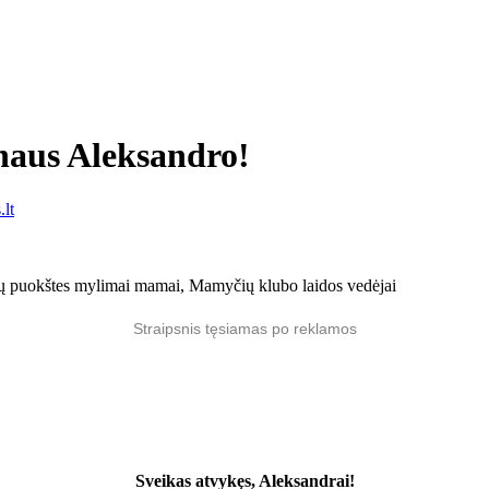
naus Aleksandro!
lt
ėlių puokštes mylimai mamai, Mamyčių klubo laidos vedėjai
Straipsnis tęsiamas po reklamos
Sveikas atvykęs, Aleksandrai!