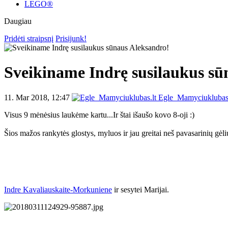
LEGO®
Daugiau
Pridėti straipsnį
Prisijunk!
Sveikiname Indrę susilaukus sū
11. Mar 2018, 12:47
Egle_Mamyciuklubas.
Visus 9 mėnėsius laukėme kartu...Ir štai išaušo kovo 8-oji :)
Šios mažos rankytės glostys, myluos ir jau greitai neš pavasarinių g
Indre Kavaliauskaite-Morkuniene
ir sesytei Marijai.