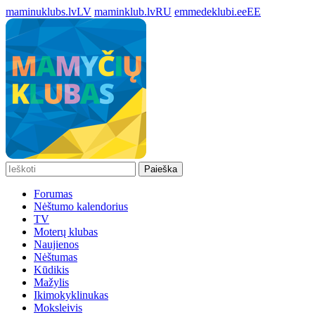
maminuklubs.lv
LV
maminklub.lv
RU
emmedeklubi.ee
EE
Paieška
Forumas
Nėštumo kalendorius
TV
Moterų klubas
Naujienos
Nėštumas
Kūdikis
Mažylis
Ikimokyklinukas
Moksleivis