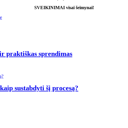
SVEIKINIMAI visai šeimynai!
e
r praktiškas sprendimas
kaip sustabdyti šį procesą?