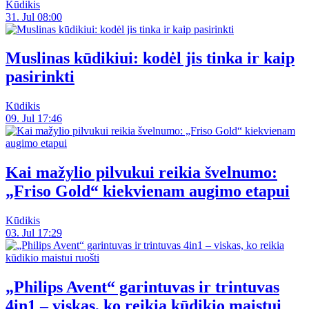
Kūdikis
31. Jul 08:00
Muslinas kūdikiui: kodėl jis tinka ir kaip
pasirinkti
Kūdikis
09. Jul 17:46
Kai mažylio pilvukui reikia švelnumo:
„Friso Gold“ kiekvienam augimo etapui
Kūdikis
03. Jul 17:29
„Philips Avent“ garintuvas ir trintuvas
4in1 – viskas, ko reikia kūdikio maistui