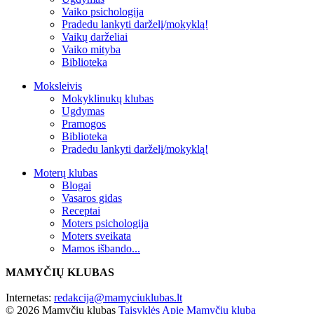
Vaiko psichologija
Pradedu lankyti darželį/mokyklą!
Vaikų darželiai
Vaiko mityba
Biblioteka
Moksleivis
Mokyklinukų klubas
Ugdymas
Pramogos
Biblioteka
Pradedu lankyti darželį/mokyklą!
Moterų klubas
Blogai
Vasaros gidas
Receptai
Moters psichologija
Moters sveikata
Mamos išbando...
MAMYČIŲ KLUBAS
Internetas:
redakcija@mamyciuklubas.lt
© 2026 Mamyčių klubas
Taisyklės
Apie Mamyčių klubą