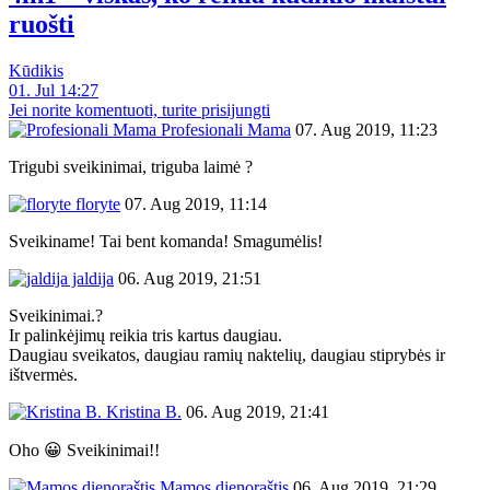
ruošti
Kūdikis
01. Jul 14:27
Jei norite komentuoti, turite prisijungti
Profesionali Mama
07. Aug 2019, 11:23
Trigubi sveikinimai, triguba laimė ?
floryte
07. Aug 2019, 11:14
Sveikiname! Tai bent komanda! Smagumėlis!
jaldija
06. Aug 2019, 21:51
Sveikinimai.?
Ir palinkėjimų reikia tris kartus daugiau.
Daugiau sveikatos, daugiau ramių naktelių, daugiau stiprybės ir
ištvermės.
Kristina B.
06. Aug 2019, 21:41
Oho 😀 Sveikinimai!!
Mamos dienoraštis
06. Aug 2019, 21:29