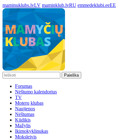
maminuklubs.lv
LV
maminklub.lv
RU
emmedeklubi.ee
EE
Paieška
Forumas
Nėštumo kalendorius
TV
Moterų klubas
Naujienos
Nėštumas
Kūdikis
Mažylis
Ikimokyklinukas
Moksleivis