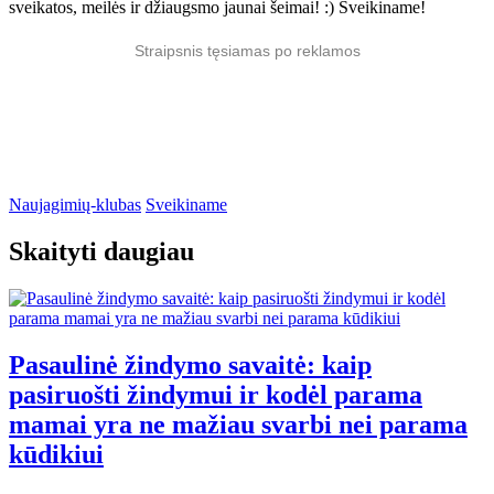
sveikatos, meilės ir džiaugsmo jaunai šeimai! :) Sveikiname!
Straipsnis tęsiamas po reklamos
Naujagimių-klubas
Sveikiname
Skaityti daugiau
Pasaulinė žindymo savaitė: kaip
pasiruošti žindymui ir kodėl parama
mamai yra ne mažiau svarbi nei parama
kūdikiui