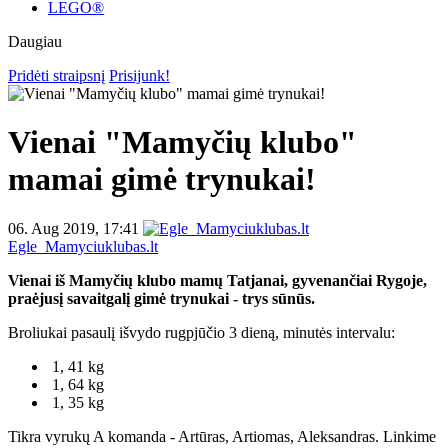
LEGO®
Daugiau
Pridėti straipsnį
Prisijunk!
Vienai "Mamyčių klubo"
mamai gimė trynukai!
06. Aug 2019, 17:41
Egle_Mamyciuklubas.lt
Vienai iš Mamyčių klubo mamų Tatjanai, gyvenančiai Rygoje,
praėjusį savaitgalį gimė trynukai - trys sūnūs.
Broliukai pasaulį išvydo rugpjūčio 3 dieną, minutės intervalu:
1, 41 kg
1, 64 kg
1, 35 kg
Tikra vyrukų A komanda - Artūras, Artiomas, Aleksandras. Linkime