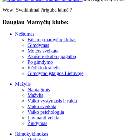
Wow! Sveikinimai ?triguba laimė ?
Daugiau Mamyčių klube:
Nėštumas
Būsimų mamyčių klubas
Gimdymas
Moters sveikata
Akušerė skuba į pagalbą
Po gimdymo
Kūdikio kraitelis
Gimdymo įstaigos Lietuvoje
Mažylis
Naujagimis
Mažylis
Vaiko vystymasis ir raida
Vaiko sveikata
Vaiko psichologija
Lavinanti veikla
Žindymas
Ikimokyklinukas
Ugdymas