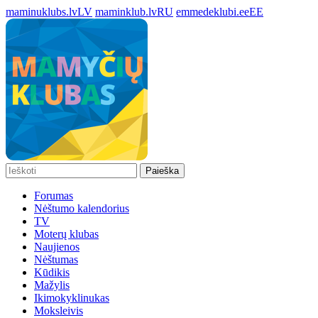
maminuklubs.lv
LV
maminklub.lv
RU
emmedeklubi.ee
EE
Paieška
Forumas
Nėštumo kalendorius
TV
Moterų klubas
Naujienos
Nėštumas
Kūdikis
Mažylis
Ikimokyklinukas
Moksleivis