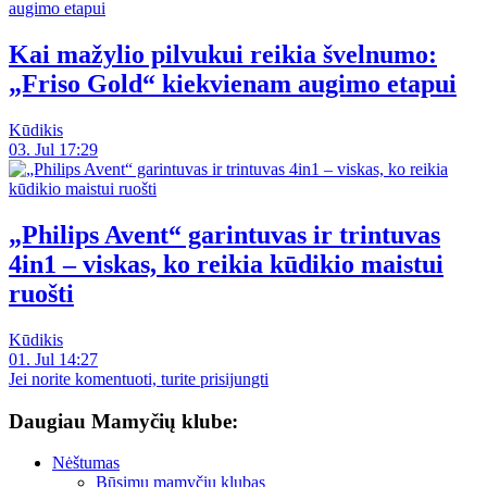
Kai mažylio pilvukui reikia švelnumo:
„Friso Gold“ kiekvienam augimo etapui
Kūdikis
03. Jul 17:29
„Philips Avent“ garintuvas ir trintuvas
4in1 – viskas, ko reikia kūdikio maistui
ruošti
Kūdikis
01. Jul 14:27
Jei norite komentuoti, turite prisijungti
Daugiau Mamyčių klube:
Nėštumas
Būsimų mamyčių klubas