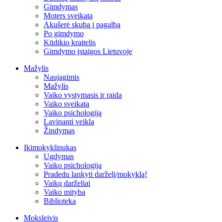
Gimdymas
Moters sveikata
Akušerė skuba į pagalbą
Po gimdymo
Kūdikio kraitelis
Gimdymo įstaigos Lietuvoje
Mažylis
Naujagimis
Mažylis
Vaiko vystymasis ir raida
Vaiko sveikata
Vaiko psichologija
Lavinanti veikla
Žindymas
Ikimokyklinukas
Ugdymas
Vaiko psichologija
Pradedu lankyti darželį/mokyklą!
Vaikų darželiai
Vaiko mityba
Biblioteka
Moksleivis