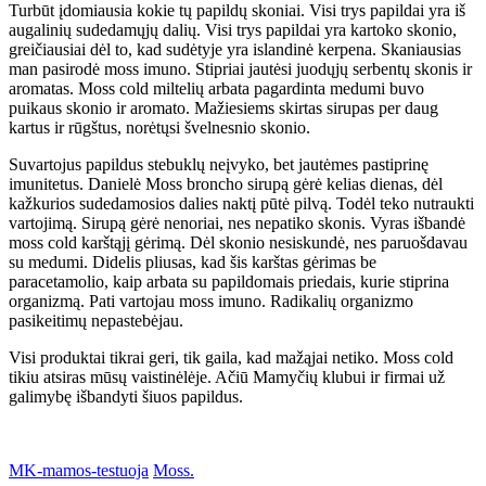
Turbūt įdomiausia kokie tų papildų skoniai. Visi trys papildai yra iš
augalinių sudedamųjų dalių. Visi trys papildai yra kartoko skonio,
greičiausiai dėl to, kad sudėtyje yra islandinė kerpena. Skaniausias
man pasirodė moss imuno. Stipriai jautėsi juodųjų serbentų skonis ir
aromatas. Moss cold miltelių arbata pagardinta medumi buvo
puikaus skonio ir aromato. Mažiesiems skirtas sirupas per daug
kartus ir rūgštus, norėtųsi švelnesnio skonio.
Suvartojus papildus stebuklų neįvyko, bet jautėmes pastiprinę
imunitetus. Danielė Moss broncho sirupą gėrė kelias dienas, dėl
kažkurios sudedamosios dalies naktį pūtė pilvą. Todėl teko nutraukti
vartojimą. Sirupą gėrė nenoriai, nes nepatiko skonis. Vyras išbandė
moss cold karštąjį gėrimą. Dėl skonio nesiskundė, nes paruošdavau
su medumi. Didelis pliusas, kad šis karštas gėrimas be
paracetamolio, kaip arbata su papildomais priedais, kurie stiprina
organizmą. Pati vartojau moss imuno. Radikalių organizmo
pasikeitimų nepastebėjau.
Visi produktai tikrai geri, tik gaila, kad mažąjai netiko. Moss cold
tikiu atsiras mūsų vaistinėlėje. Ačiū Mamyčių klubui ir firmai už
galimybę išbandyti šiuos papildus.
MK-mamos-testuoja
Moss.