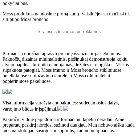
pokyčiai bus.
Moss produktus naudosime pirmą kartą. Vaistinėje esu mačiusi tik
sirupupo Moss broncho.
Straipsnis tęsiamas po reklamos
Pirmiausia norėčiau aprašyti prekinę išvaizdą ir pastebėjimus.
Pakuočių dizainas minimalistinis, piešinukai demonstruoja kokiu
atveju papildas turi būti naudojamas, dėžutės ekologiškos. Viskas
supakuota patogiai, Moss imuno ir Moss broncho stikliniuose
buteliukuose su dozavimo taurele, o Moss cold milteliai
popieriniuose pakeliuose.
Visa informacija surašyta ant pakuotės: sudedamosios dalys,
vartojimo būdas ir įspėjimai.
Pakuočių viduje papildomų informacinių lapelių neradau. Apie
preparatų paskirtį norėjosi sužinoti daugiau. Man nebuvo aišku kada
juos naudoti: jau susirgus ar stiprintis, kad nepultų bacilos.