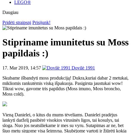
LEGO®
Daugiau
Pridėti straipsnį
Prisijunk!
Stipriname imunitetus su Moss
papildais :)
17. Mar 2019, 14:57
Dovilė 1991
Skubame išbandyti moss produkciją! Dukra,kuriai dabar 2 metukai,
mikliomis rankutėmis viską išpakuoja. Pasigirsta jaustukai wow!
Tikrai wow, gavome tris papildus (Moss imuno, Moss broncho,
Moss cold).
Vieną Danielei, o kitus du mums tėveliams. Danielei pradėjus
lankyti darželį pasibėrė visokios virusinės ligos, tai kosulys, tai
sloga. Nuo jos neatsiliekame ir mes su vyru. Sutapimas ar ne, bet
šiuo metu sirgome visa šeimyna. Skubėjome vartoti ir žiūrėti kokia