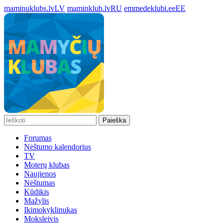
maminuklubs.lv
LV
maminklub.lv
RU
emmedeklubi.ee
EE
Paieška
Forumas
Nėštumo kalendorius
TV
Moterų klubas
Naujienos
Nėštumas
Kūdikis
Mažylis
Ikimokyklinukas
Moksleivis