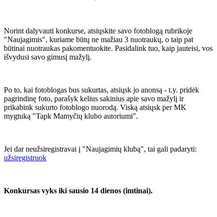
Norint dalyvauti konkurse, atsiųskite savo fotoblogą rubrikoje
"Naujagimis", kuriame būtų ne mažiau 3 nuotraukų, o taip pat
būtinai nuotraukas pakomentuokite. Pasidalink tuo, kaip jauteisi, vos
išvydusi savo gimusį mažylį.
Po to, kai fotoblogas bus sukurtas, atsiųsk jo anonsą - t.y. pridėk
pagrindinę foto, parašyk kelius sakinius apie savo mažylį ir
prikabink sukurto fotoblogo nuorodą. Viską atsiųsk per MK
mygtuką "Tapk Mamyčių klubo autoriumi".
Jei dar neužsiregistravai į "Naujagimių klubą", tai gali padaryti:
užsiregistruok
Konkursas vyks iki sausio 14 dienos (imtinai).