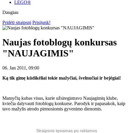
LEGO®
Daugiau
Pridėti straipsnį
Prisijunk!
Naujas fotoblogų konkursas
"NAUJAGIMIS"
06. Jan 2011, 09:00
Ką tik gimę kūdikėliai tokie mažyčiai, švelnučiai ir bejėgiai!
Mamyčių kubas visus, kurie užsiregistravo Naujagimių klube,
kviečia dalyvauti fotoblogų konkurse. Parodyk ir papasakok, kaip
tavo mažylis atrodo pirmosiomis gyvenimo dienomis.
Straipsnis tęsiamas po reklamos