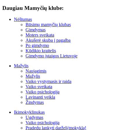
Daugiau Mamyčių klube:
Nėštumas
Būsimų mamyčių klubas
Gimdymas
Moters sveikata
Akušerė skuba į pagalbą
Po gimdymo
Kūdikio kraitelis
Gimdymo įstaigos Lietuvoje
Mažylis
Naujagimis
Mažylis
Vaiko vystymasis ir raida
Vaiko sveikata
Vaiko psichologija
Lavinanti veikla
Žindymas
Ikimokyklinukas
Ugdymas
Vaiko psichologija
Pradedu lankyti darželį/mokyklą!