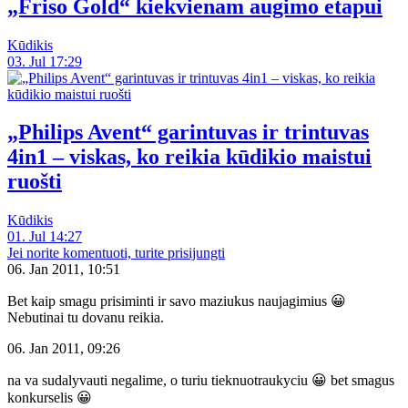
„Friso Gold“ kiekvienam augimo etapui
Kūdikis
03. Jul 17:29
„Philips Avent“ garintuvas ir trintuvas
4in1 – viskas, ko reikia kūdikio maistui
ruošti
Kūdikis
01. Jul 14:27
Jei norite komentuoti, turite prisijungti
06. Jan 2011, 10:51
Bet kaip smagu prisiminti ir savo maziukus naujagimius 😀
Nebutinai tu dovanu reikia.
06. Jan 2011, 09:26
na va sudalyvauti negalime, o turiu tieknuotraukyciu 😀 bet smagus
konkurselis 😀