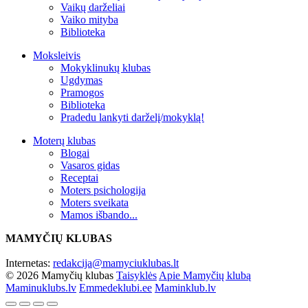
Vaikų darželiai
Vaiko mityba
Biblioteka
Moksleivis
Mokyklinukų klubas
Ugdymas
Pramogos
Biblioteka
Pradedu lankyti darželį/mokyklą!
Moterų klubas
Blogai
Vasaros gidas
Receptai
Moters psichologija
Moters sveikata
Mamos išbando...
MAMYČIŲ KLUBAS
Internetas:
redakcija@mamyciuklubas.lt
© 2026 Mamyčių klubas
Taisyklės
Apie Mamyčių klubą
Maminuklubs.lv
Emmedeklubi.ee
Maminklub.lv