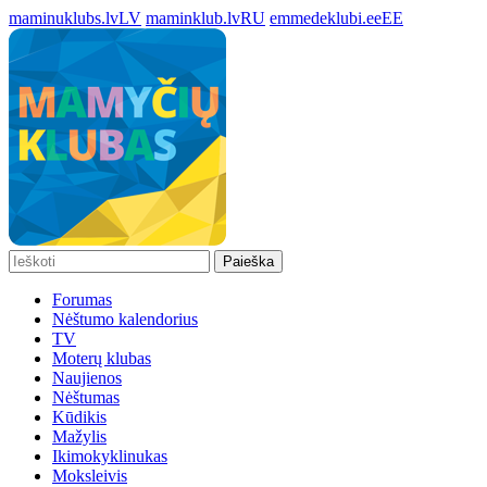
maminuklubs.lv
LV
maminklub.lv
RU
emmedeklubi.ee
EE
Paieška
Forumas
Nėštumo kalendorius
TV
Moterų klubas
Naujienos
Nėštumas
Kūdikis
Mažylis
Ikimokyklinukas
Moksleivis