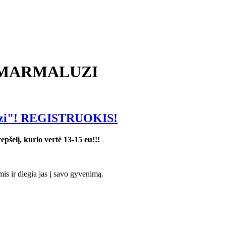
uo MARMALUZI
luzi"! REGISTRUOKIS!
pšelį, kurio vertė 13-15 eu!!!
is ir diegia jas į savo gyvenimą.