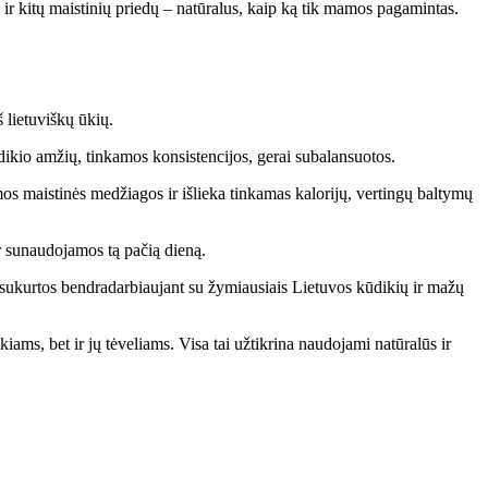
 ir kitų maistinių priedų – natūralus, kaip ką tik mamos pagamintas.
 lietuviškų ūkių.
ūdikio amžių, tinkamos konsistencijos, gerai subalansuotos.
s maistinės medžiagos ir išlieka tinkamas kalorijų, vertingų baltymų
ir sunaudojamos tą pačią dieną.
s sukurtos bendradarbiaujant su žymiausiais Lietuvos kūdikių ir mažų
ams, bet ir jų tėveliams. Visa tai užtikrina naudojami natūralūs ir