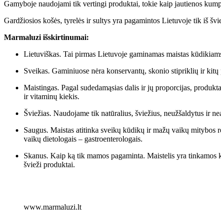
Gamyboje naudojami tik vertingi produktai, tokie kaip jautienos kumpis
Gardžiosios košės, tyrelės ir sultys yra pagamintos Lietuvoje tik iš šv
Marmaluzi išskirtinumai:
Lietuviškas. Tai pirmas Lietuvoje gaminamas maistas kūdikiams i
Sveikas. Gaminiuose nėra konservantų, skonio stipriklių ir kitų 
Maistingas. Pagal sudedamąsias dalis ir jų proporcijas, produk
ir vitaminų kiekis.
Šviežias. Naudojame tik natūralius, šviežius, neužšaldytus ir ne
Saugus. Maistas atitinka sveikų kūdikų ir mažų vaikų mitybos re
vaikų dietologais – gastroenterologais.
Skanus. Kaip ką tik mamos pagaminta. Maistelis yra tinkamos kons
švieži produktai.
www.marmaluzi.lt