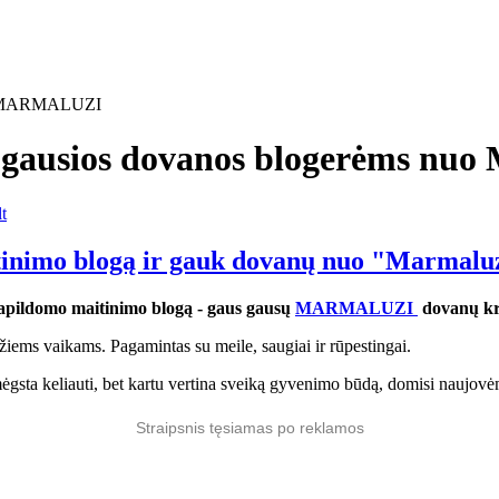
usios dovanos blogerėms n
t
itinimo blogą ir gauk dovanų nuo "Marma
papildomo maitinimo blogą - gaus gausų
MARMALUZI
dovanų kre
iems vaikams. Pagamintas su meile, saugiai ir rūpestingai.
mėgsta keliauti, bet kartu vertina sveiką gyvenimo būdą, domisi naujovėm
Straipsnis tęsiamas po reklamos