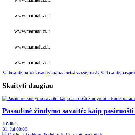
www.marmaluzi.lt
www.marmaluzi.lt
www.marmaluzi.lt
www.marmaluzi.lt
Vaiko-mityba
Vaiko-mityba-jo-svoris-ir-vystymasis
Vaiko-mityba:-pri
Skaityti daugiau
Pasaulinė žindymo savaitė: kaip pasiruoš
Kūdikis
31. Jul 08:00