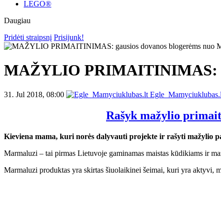
LEGO®
Daugiau
Pridėti straipsnį
Prisijunk!
MAŽYLIO PRIMAITINIMAS: ga
31. Jul 2018, 08:00
Egle_Mamyciuklubas.l
Rašyk mažylio prima
Kieviena mama, kuri norės dalyvauti projekte ir rašyti mažylio 
Marmaluzi – tai pirmas Lietuvoje gaminamas maistas kūdikiams ir maž
Marmaluzi produktas yra skirtas šiuolaikinei šeimai, kuri yra aktyvi, 