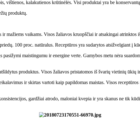
, vištienos, kalakutienos krūtinėlės. Visi produktai yra be konservantų
iežių produktų.
r mažiems vaikams. Visos žaliavos kruopščiai ir atsakingai atrinktos iš
priedų. 100 proc. natūralus. Receptūros yra sudarytos atsižvelgiant į k
tas pasižymi maistingumu ir energine verte. Gamybos metu nėra suardomo
atšildytus produktus. Visos žaliavos pristatomos iš švarių vietinių ūkių 
ikalavimus ir skirtas vartoti kaip papildomas maistas. Visos receptūro
istencijos, gardžiai atrodo, maloniai kvepia ir yra skanus ne tik kūdiki