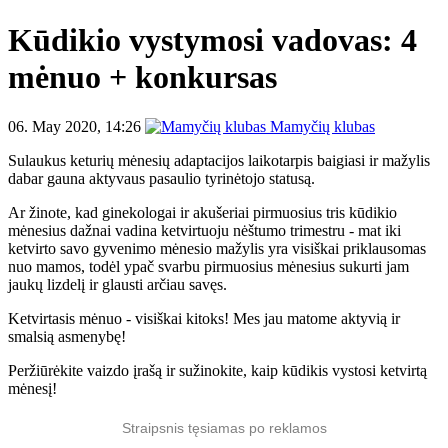
Kūdikio vystymosi vadovas: 4
mėnuo + konkursas
06. May 2020, 14:26
Mamyčių klubas
Sulaukus keturių mėnesių adaptacijos laikotarpis baigiasi ir mažylis
dabar gauna aktyvaus pasaulio tyrinėtojo statusą.
Ar žinote, kad ginekologai ir akušeriai pirmuosius tris kūdikio
mėnesius dažnai vadina ketvirtuoju nėštumo trimestru - mat iki
ketvirto savo gyvenimo mėnesio mažylis yra visiškai priklausomas
nuo mamos, todėl ypač svarbu pirmuosius mėnesius sukurti jam
jaukų lizdelį ir glausti arčiau savęs.
Ketvirtasis mėnuo - visiškai kitoks! Mes jau matome aktyvią ir
smalsią asmenybę!
Peržiūrėkite vaizdo įrašą ir sužinokite, kaip kūdikis vystosi ketvirtą
mėnesį!
Straipsnis tęsiamas po reklamos