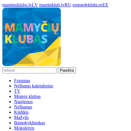
maminuklubs.lv
LV
maminklub.lv
RU
emmedeklubi.ee
EE
Paieška
Forumas
Nėštumo kalendorius
TV
Moterų klubas
Naujienos
Nėštumas
Kūdikis
Mažylis
Ikimokyklinukas
Moksleivis