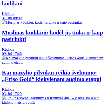
kūdikiui
Kūdikis
31. Jul 08:00
Muslinas kūdikiui: kodėl jis tinka ir kaip
pasirinkti
Kūdikis
09. Jul 17:46
Kai mažylio pilvukui reikia švelnumo:
„Friso Gold“ kiekvienam augimo etapui
Kūdikis
03. Jul 17:29