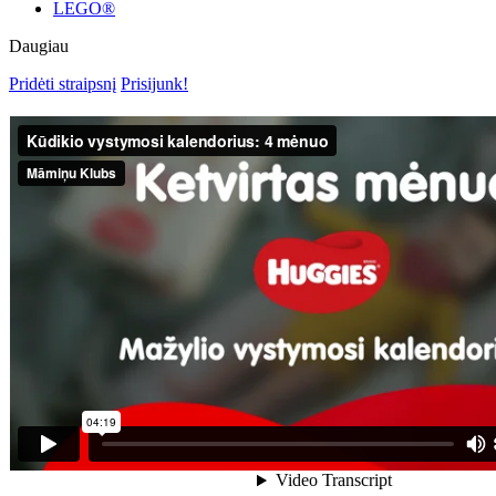
LEGO®
Daugiau
Pridėti straipsnį
Prisijunk!