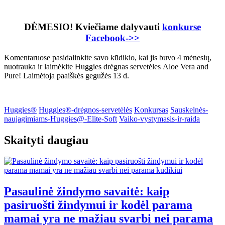
DĖMESIO! Kviečiame dalyvauti
konkurse
Facebook->>
Komentaruose pasidalinkite savo kūdikio, kai jis buvo 4 mėnesių,
nuotrauka ir laimėkite Huggies drėgnas servetėles ​​Aloe Vera and
Pure! Laimėtoja paaiškės gegužės 13 d.
Huggies®
Huggies®-drėgnos-servetėlės
Konkursas
Sauskelnės-
naujagimiams-Huggies@-Elite-Soft
Vaiko-vystymasis-ir-raida
Skaityti daugiau
Pasaulinė žindymo savaitė: kaip
pasiruošti žindymui ir kodėl parama
mamai yra ne mažiau svarbi nei parama