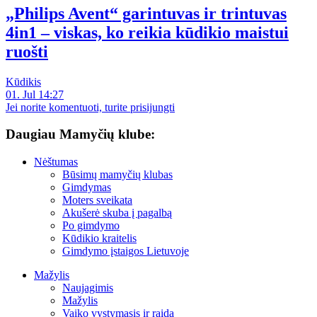
„Philips Avent“ garintuvas ir trintuvas
4in1 – viskas, ko reikia kūdikio maistui
ruošti
Kūdikis
01. Jul 14:27
Jei norite komentuoti, turite prisijungti
Daugiau Mamyčių klube:
Nėštumas
Būsimų mamyčių klubas
Gimdymas
Moters sveikata
Akušerė skuba į pagalbą
Po gimdymo
Kūdikio kraitelis
Gimdymo įstaigos Lietuvoje
Mažylis
Naujagimis
Mažylis
Vaiko vystymasis ir raida