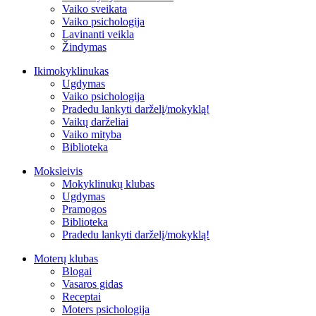
Vaiko sveikata
Vaiko psichologija
Lavinanti veikla
Žindymas
Ikimokyklinukas
Ugdymas
Vaiko psichologija
Pradedu lankyti darželį/mokyklą!
Vaikų darželiai
Vaiko mityba
Biblioteka
Moksleivis
Mokyklinukų klubas
Ugdymas
Pramogos
Biblioteka
Pradedu lankyti darželį/mokyklą!
Moterų klubas
Blogai
Vasaros gidas
Receptai
Moters psichologija