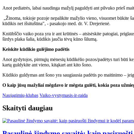
Anot pediatrės, labai naudinga mažylį paguldyti ant pilvuko prieš mai
„Žinoma, tokioje pozoje nepalikite mažylio vieno, visuomet būkite šali
kūdikis net išsituština", - pasakojo med. dr. V. Drejerienė.
Kniūbščio vaiko poza yra ir ant krūtinės – atsisėskite patogiai, priglau
širdys plaka šalia, kūdikis jaučia tėvų kūno šilumą.
Keiskite kūdikio gulėjimo padėtis
Anot gydytojos, pirmųjų mėnesių kūdikėlio pozos/padėtys turi būti keiči
kartą guldykite ant vieno, kitąkart ant kito šono.
Kūdikio guldymas ant šono yra saugiausia padėtis po maitinimo – jeigu a
O kaip jūsų mažyliai mėgdavo ir mėgsta gulėti, kokia poza užmi
Naujagimių-klubas
Vaiko-vystymasis-ir-raida
Skaityti daugiau
Pasaulinė žindymo savaitė: kaip pasiruoš