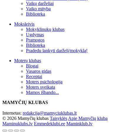
Vaikų darželiai
Vaiko mityba
Biblioteka
Moksleivis
Mokyklinukų klubas
Ugdymas
Pramogos
Biblioteka
Pradedu lankyti darželį/mokyklą!
Moterų klubas
Blogai
Vasaros gidas
Receptai
Moters psichologija
Moters sveikata
Mamos išbando...
MAMYČIŲ KLUBAS
Internetas:
redakcija@mamyciuklubas.lt
© 2026 Mamyčių klubas
Taisyklės
Apie Mamyčių klubą
Maminuklubs.lv
Emmedeklubi.ee
Maminklub.lv