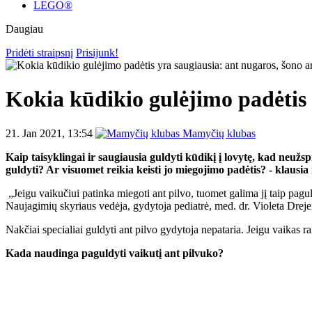
LEGO®
Daugiau
Pridėti straipsnį
Prisijunk!
Kokia kūdikio gulėjimo padėtis 
21. Jan 2021, 13:54
Mamyčių klubas
Kaip taisyklingai ir saugiausia guldyti kūdikį į lovytę, kad neužsp
guldyti? Ar visuomet reikia keisti jo miegojimo padėtis? - klausi
„Jeigu vaikučiui patinka miegoti ant pilvo, tuomet galima jį taip paguldy
Naujagimių skyriaus vedėja, gydytoja pediatrė, med. dr. Violeta Dreje
Nakčiai specialiai guldyti ant pilvo gydytoja nepataria. Jeigu vaikas ra
Kada naudinga paguldyti vaikutį ant pilvuko?