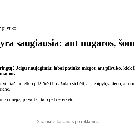
yra saugiausia: ant nugaros, šon
ringtų? Jeigu naujagimiui labai patinka miegoti ant pilvuko, kiek il
a mamos.
ti, tačiau reikia prižiūrėti ir dažniau stebėti, ar neatpylęs pieno, ar no
rienė.
miai miega, jo vartyti taip pat nereikėtų.
Straipsnis tęsiamas po reklamos