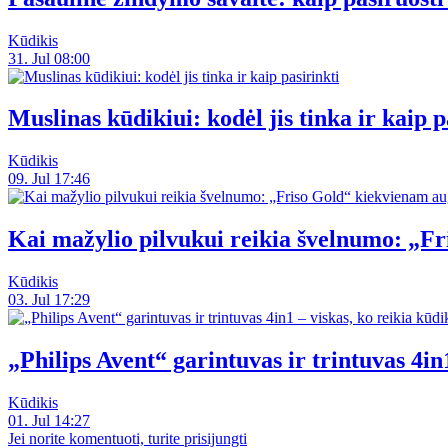
Kūdikis
31. Jul 08:00
Muslinas kūdikiui: kodėl jis tinka ir kaip p
Kūdikis
09. Jul 17:46
Kai mažylio pilvukui reikia švelnumo: „F
Kūdikis
03. Jul 17:29
„Philips Avent“ garintuvas ir trintuvas 4in1
Kūdikis
01. Jul 14:27
Jei norite komentuoti, turite prisijungti