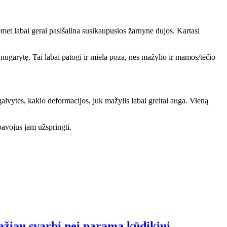
omet labai gerai pasišalina susikaupusios žarnyne dujos. Kartasi
– nugarytę. Tai labai patogi ir miela poza, nes mažylio ir mamos/tėčio
galvytės, kaklo deformacijos, juk mažylis labai greitai auga. Vieną
 pavojus jam užspringti.
ažiau svarbi nei parama kūdikiui