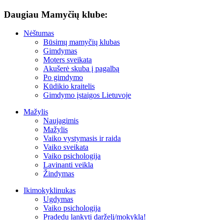
Daugiau Mamyčių klube:
Nėštumas
Būsimų mamyčių klubas
Gimdymas
Moters sveikata
Akušerė skuba į pagalbą
Po gimdymo
Kūdikio kraitelis
Gimdymo įstaigos Lietuvoje
Mažylis
Naujagimis
Mažylis
Vaiko vystymasis ir raida
Vaiko sveikata
Vaiko psichologija
Lavinanti veikla
Žindymas
Ikimokyklinukas
Ugdymas
Vaiko psichologija
Pradedu lankyti darželį/mokyklą!