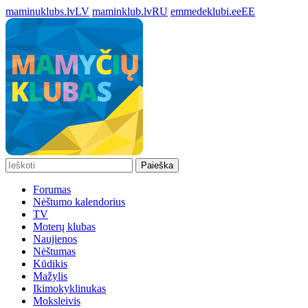
maminuklubs.lv
LV
maminklub.lv
RU
emmedeklubi.ee
EE
Paieška
Forumas
Nėštumo kalendorius
TV
Moterų klubas
Naujienos
Nėštumas
Kūdikis
Mažylis
Ikimokyklinukas
Moksleivis