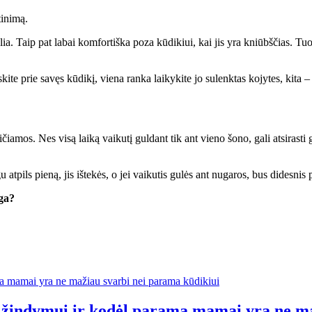
tinimą.
a. Taip pat labai komfortiška poza kūdikiui, kai jis yra kniūbščias. Tu
skite prie savęs kūdikį, viena ranka laikykite jo sulenktas kojytes, kita 
amos. Nes visą laiką vaikutį guldant tik ant vieno šono, gali atsirasti 
tpils pieną, jis ištekės, o jei vaikutis gulės ant nugaros, bus didesnis
ega?
ti žindymui ir kodėl parama mamai yra ne m