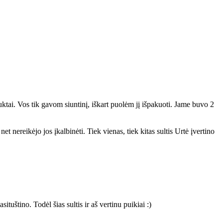
ktai. Vos tik gavom siuntinį, iškart puolėm jį išpakuoti. Jame buvo 2
t nereikėjo jos įkalbinėti. Tiek vienas, tiek kitas sultis Urtė įvertino
ituštino. Todėl šias sultis ir aš vertinu puikiai :)