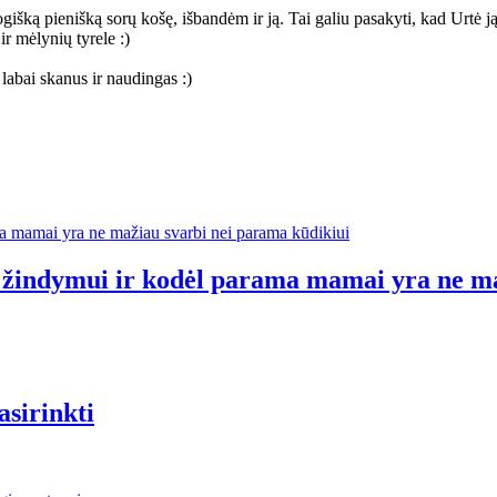
išką pienišką sorų košę, išbandėm ir ją. Tai galiu pasakyti, kad Urtė ją 
r mėlynių tyrele :)
labai skanus ir naudingas :)
ti žindymui ir kodėl parama mamai yra ne m
asirinkti