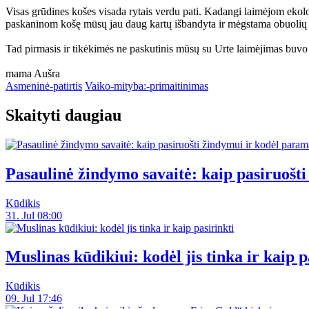
Visas grūdines košes visada rytais verdu pati. Kadangi laimėjom ekolog
paskaninom košę mūsų jau daug kartų išbandyta ir mėgstama obuolių i
Tad pirmasis ir tikėkimės ne paskutinis mūsų su Urte laimėjimas buvo 
mama Aušra
Asmeninė-patirtis
Vaiko-mityba:-primaitinimas
Skaityti daugiau
Pasaulinė žindymo savaitė: kaip pasiruoš
Kūdikis
31. Jul 08:00
Muslinas kūdikiui: kodėl jis tinka ir kaip p
Kūdikis
09. Jul 17:46