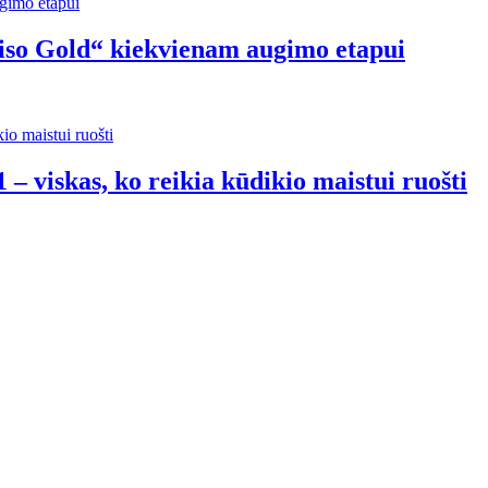
riso Gold“ kiekvienam augimo etapui
 – viskas, ko reikia kūdikio maistui ruošti