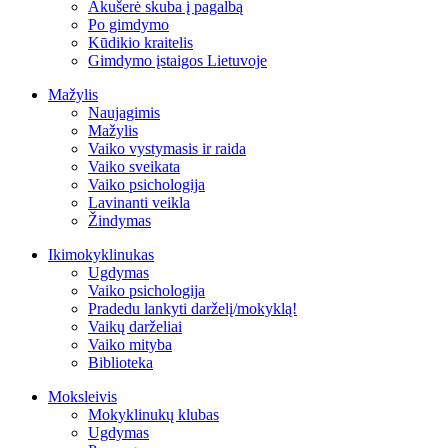
Akušerė skuba į pagalbą
Po gimdymo
Kūdikio kraitelis
Gimdymo įstaigos Lietuvoje
Mažylis
Naujagimis
Mažylis
Vaiko vystymasis ir raida
Vaiko sveikata
Vaiko psichologija
Lavinanti veikla
Žindymas
Ikimokyklinukas
Ugdymas
Vaiko psichologija
Pradedu lankyti darželį/mokyklą!
Vaikų darželiai
Vaiko mityba
Biblioteka
Moksleivis
Mokyklinukų klubas
Ugdymas