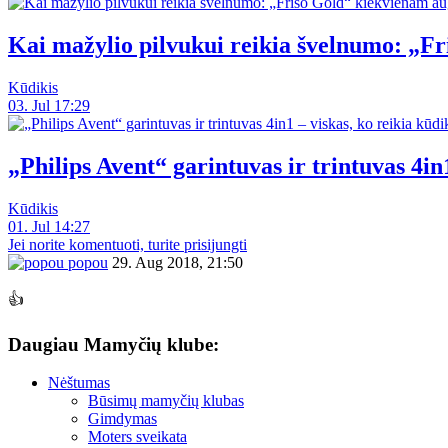
Kai mažylio pilvukui reikia švelnumo: „F
Kūdikis
03. Jul 17:29
„Philips Avent“ garintuvas ir trintuvas 4in1
Kūdikis
01. Jul 14:27
Jei norite komentuoti, turite prisijungti
popou
29. Aug 2018, 21:50
👍
Daugiau Mamyčių klube:
Nėštumas
Būsimų mamyčių klubas
Gimdymas
Moters sveikata