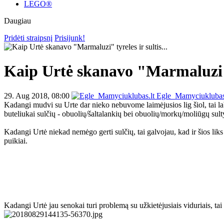
LEGO®
Daugiau
Pridėti straipsnį
Prisijunk!
Kaip Urtė skanavo "Marmaluzi" ty
29. Aug 2018, 08:00
Egle_Mamyciuklubas
Kadangi mudvi su Urte dar nieko nebuvome laimėjusios lig šiol, tai l
buteliukai sulčių - obuolių/šaltalankių bei obuolių/morkų/moliūgų sult
Kadangi Urtė niekad nemėgo gerti sulčių, tai galvojau, kad ir šios liks n
puikiai.
Kadangi Urtė jau senokai turi problemą su užkietėjusiais viduriais, tai ne