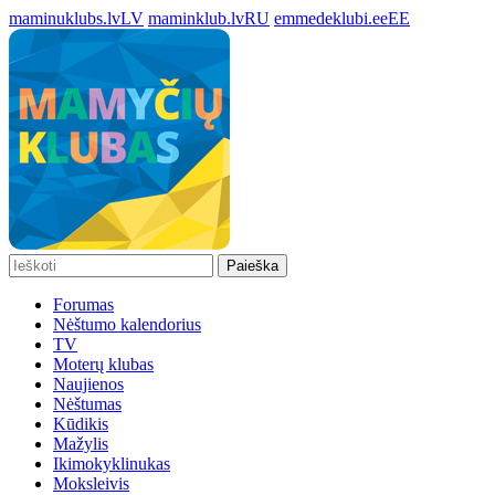
maminuklubs.lv
LV
maminklub.lv
RU
emmedeklubi.ee
EE
Paieška
Forumas
Nėštumo kalendorius
TV
Moterų klubas
Naujienos
Nėštumas
Kūdikis
Mažylis
Ikimokyklinukas
Moksleivis