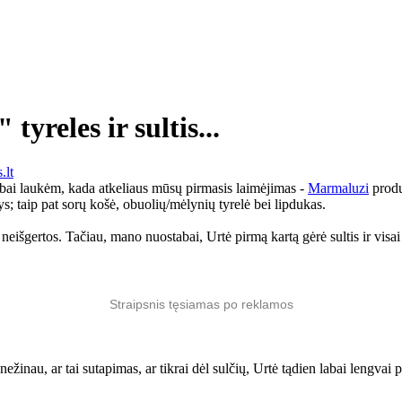
reles ir sultis...
.lt
abai laukėm, kada atkeliaus mūsų pirmasis laimėjimas -
Marmaluzi
produ
ys; taip pat sorų košė, obuolių/mėlynių tyrelė bei lipdukas.
eišgertos. Tačiau, mano nuostabai, Urtė pirmą kartą gėrė sultis ir visai ne
Straipsnis tęsiamas po reklamos
žinau, ar tai sutapimas, ar tikrai dėl sulčių, Urtė tądien labai lengvai pas