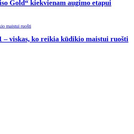
riso Gold“ kiekvienam augimo etapui
 – viskas, ko reikia kūdikio maistui ruošti