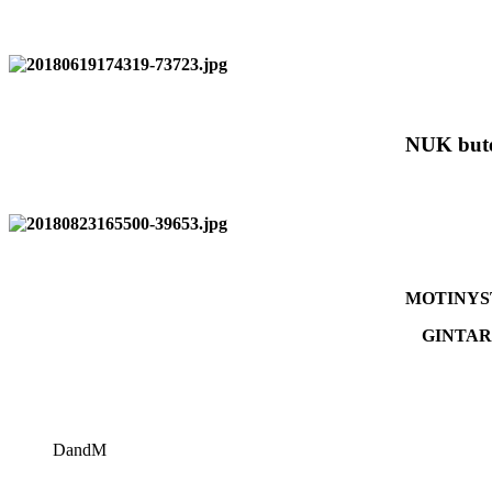
NUK butel
MOTINYSTEV
GINTARIU
DandM