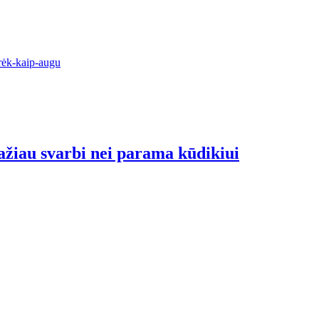
rėk-kaip-augu
ažiau svarbi nei parama kūdikiui