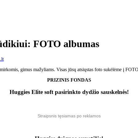
kūdikiui: FOTO albumas
lt
akimirkomis, gimus mažyliams. Visas jūsų atsiųstas foto sukėlėme į
PRIZINIS FONDAS
Huggies Elite soft pasirinkto dydžio sauskelnės!
Straipsnis tęsiamas po reklamos