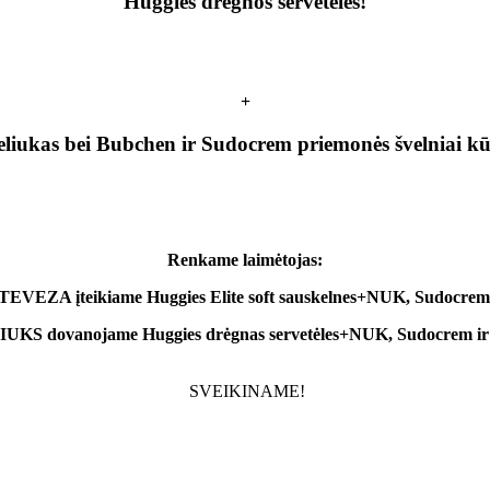
Huggies drėgnos servetėlės!
+
iukas bei Bubchen ir Sudocrem priemonės švelniai kū
Renkame laimėtojas:
EZA įteikiame Huggies Elite soft sauskelnes+NUK, Sudocrem
KS dovanojame Huggies drėgnas servetėles
+NUK, Sudocrem ir
SVEIKINAME!