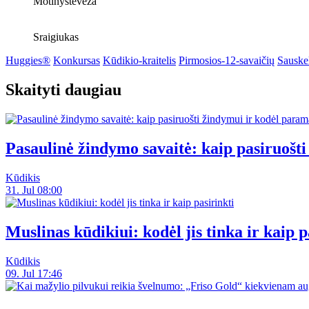
Motinysteveza
Sraigiukas
Huggies®
Konkursas
Kūdikio-kraitelis
Pirmosios-12-savaičių
Sauske
Skaityti daugiau
Pasaulinė žindymo savaitė: kaip pasiruoš
Kūdikis
31. Jul 08:00
Muslinas kūdikiui: kodėl jis tinka ir kaip p
Kūdikis
09. Jul 17:46