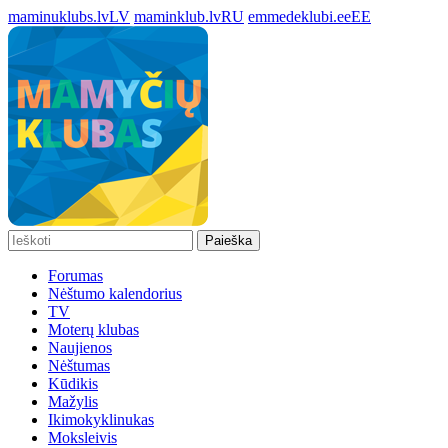
maminuklubs.lv
LV
maminklub.lv
RU
emmedeklubi.ee
EE
Paieška
Forumas
Nėštumo kalendorius
TV
Moterų klubas
Naujienos
Nėštumas
Kūdikis
Mažylis
Ikimokyklinukas
Moksleivis