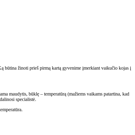
 būtina žinoti prieš pirmą kartą gyvenime įmerkiant vaikučio kojas į
adama maudytis, būklę – temperatūrą (mažiems vaikams patartina, kad
alinosi specialistė.
temperatūra.