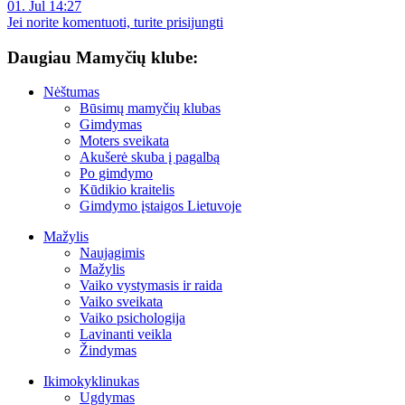
01. Jul 14:27
Jei norite komentuoti, turite prisijungti
Daugiau Mamyčių klube:
Nėštumas
Būsimų mamyčių klubas
Gimdymas
Moters sveikata
Akušerė skuba į pagalbą
Po gimdymo
Kūdikio kraitelis
Gimdymo įstaigos Lietuvoje
Mažylis
Naujagimis
Mažylis
Vaiko vystymasis ir raida
Vaiko sveikata
Vaiko psichologija
Lavinanti veikla
Žindymas
Ikimokyklinukas
Ugdymas