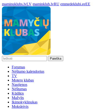
maminuklubs.lv
LV
maminklub.lv
RU
emmedeklubi.ee
EE
Paieška
Forumas
Nėštumo kalendorius
TV
Moterų klubas
Naujienos
Nėštumas
Kūdikis
Mažylis
Ikimokyklinukas
Moksleivis