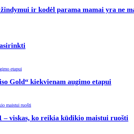
ti žindymui ir kodėl parama mamai yra ne m
asirinkti
riso Gold“ kiekvienam augimo etapui
 – viskas, ko reikia kūdikio maistui ruošti