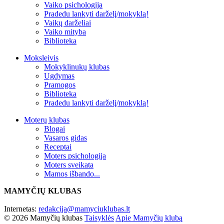
Vaiko psichologija
Pradedu lankyti darželį/mokyklą!
Vaikų darželiai
Vaiko mityba
Biblioteka
Moksleivis
Mokyklinukų klubas
Ugdymas
Pramogos
Biblioteka
Pradedu lankyti darželį/mokyklą!
Moterų klubas
Blogai
Vasaros gidas
Receptai
Moters psichologija
Moters sveikata
Mamos išbando...
MAMYČIŲ KLUBAS
Internetas:
redakcija@mamyciuklubas.lt
© 2026 Mamyčių klubas
Taisyklės
Apie Mamyčių klubą