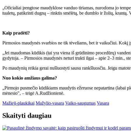
„Oficialiai įrengtose maudyklose vanduo tiriamas, nurodoma jo temperat
tualetų, patikrinti dugną – rinktis smėlėtą, be dumblo ir žolių, krant
Kaip pradėti?
Pirmosios maudynės svarbios ne tik tėveliams, bet ir vaikučiui. Kokį įs
„Jei maudomas kūdikis (tai yra viena iš grūdinimo procedūrų) vandeniu, 
gydytoja. – Pirmosios maudynės neturi trukti ilgai – apie 2–3 min., st
Po maudynių reikia gerai nušluostyti sausu rankšluosčiu. Jeigu matote, j
Nuo kokio amžiaus galima?
„Pirmojo pusmečio kūdikiams maudytis ežeruose nepatartina (labai plon
mėnesio", – teigė A.Rudžionienė.
Mažieji-plaukikai
Mažylio-vasara
Vaiko-saugumas
Vasara
Skaityti daugiau