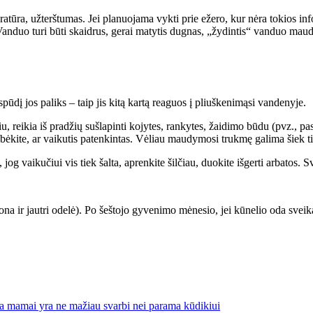
ūra, užterštumas. Jei planuojama vykti prie ežero, kur nėra tokios infor
ą. Vanduo turi būti skaidrus, gerai matytis dugnas, „žydintis“ vanduo ma
pūdį jos paliks – taip jis kitą kartą reaguos į pliuškenimąsi vandenyje.
reikia iš pradžių sušlapinti kojytes, rankytes, žaidimo būdu (pvz., pasip
ebėkite, ar vaikutis patenkintas. Vėliau maudymosi trukmę galima šiek tie
og vaikučiui vis tiek šalta, aprenkite šilčiau, duokite išgerti arbatos. Sv
a ir jautri odelė). Po šeštojo gyvenimo mėnesio, jei kūnelio oda sveik