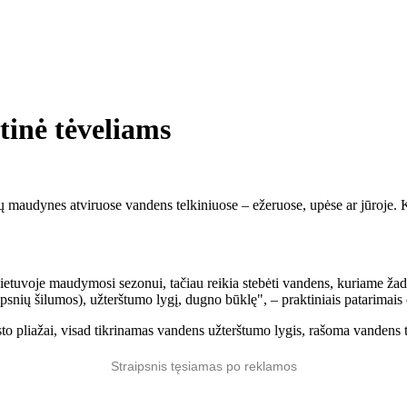
tinė tėveliams
maudynes atviruose vandens telkiniuose – ežeruose, upėse ar jūroje. Ką
 Lietuvoje maudymosi sezonui, tačiau reikia stebėti vandens, kuriame ž
snių šilumos), užterštumo lygį, dugno būklę", – praktiniais patarimais d
sto pliažai, visad tikrinamas vandens užterštumo lygis, rašoma vandens 
Straipsnis tęsiamas po reklamos