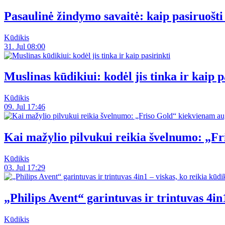
Pasaulinė žindymo savaitė: kaip pasiruoš
Kūdikis
31. Jul 08:00
Muslinas kūdikiui: kodėl jis tinka ir kaip p
Kūdikis
09. Jul 17:46
Kai mažylio pilvukui reikia švelnumo: „F
Kūdikis
03. Jul 17:29
„Philips Avent“ garintuvas ir trintuvas 4in1
Kūdikis