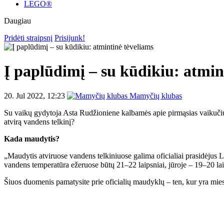
LEGO®
Daugiau
Pridėti straipsnį
Prisijunk!
Į paplūdimį – su kūdikiu: atmin
20. Jul 2022, 12:23
Mamyčių klubas
Su vaikų gydytoja Asta Rudžioniene kalbamės apie pirmąsias vaikučių 
atvirą vandens telkinį?
Kada maudytis?
„Maudytis atviruose vandens telkiniuose galima oficialiai prasidėjus
vandens temperatūra ežeruose būtų 21–22 laipsniai, jūroje – 19–20 laip
Šiuos duomenis pamatysite prie oficialių maudyklų – ten, kur yra mie