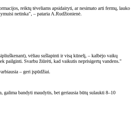
macijos, reiktų tėveliams apsidairyti, ar nesimato arti fermų, lauko
udymuisi netinka", – pataria A.Rudžionienė.
liuškenant), vėliau sušlapinti ir visą kūnelį, – kalbėjo vaikų
k pailginti. Svarbu žiūrėti, kad vaikutis neprisigertų vandens."
arbiausia – geri įspūdžiai.
a, galima bandyti maudytis, bet geriausia būtų sulaukti 8–10