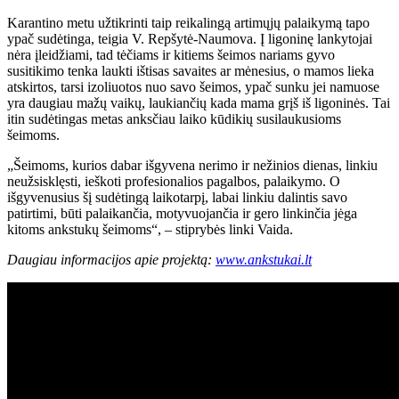
Karantino metu užtikrinti taip reikalingą artimųjų palaikymą tapo
ypač sudėtinga, teigia V. Repšytė-Naumova. Į ligoninę lankytojai
nėra įleidžiami, tad tėčiams ir kitiems šeimos nariams gyvo
susitikimo tenka laukti ištisas savaites ar mėnesius, o mamos lieka
atskirtos, tarsi izoliuotos nuo savo šeimos, ypač sunku jei namuose
yra daugiau mažų vaikų, laukiančių kada mama grįš iš ligoninės. Tai
itin sudėtingas metas anksčiau laiko kūdikių susilaukusioms
šeimoms.
„Šeimoms, kurios dabar išgyvena nerimo ir nežinios dienas, linkiu
neužsisklęsti, ieškoti profesionalios pagalbos, palaikymo. O
išgyvenusius šį sudėtingą laikotarpį, labai linkiu dalintis savo
patirtimi, būti palaikančia, motyvuojančia ir gero linkinčia jėga
kitoms ankstukų šeimoms“, – stiprybės linki Vaida.
Daugiau informacijos apie projektą:
www.ankstukai.lt