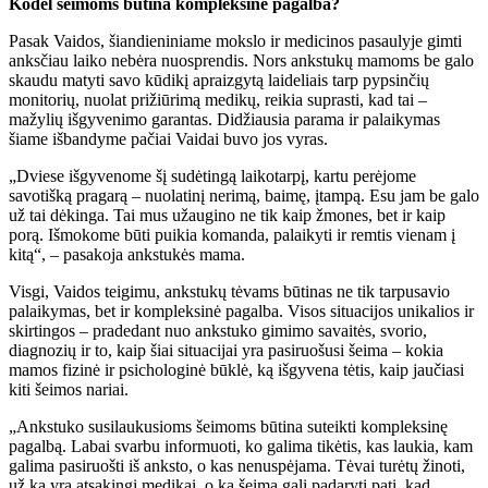
Kodėl šeimoms būtina kompleksinė pagalba?
Pasak Vaidos, šiandieniniame mokslo ir medicinos pasaulyje gimti
anksčiau laiko nebėra nuosprendis. Nors ankstukų mamoms be galo
skaudu matyti savo kūdikį apraizgytą laideliais tarp pypsinčių
monitorių, nuolat prižiūrimą medikų, reikia suprasti, kad tai –
mažylių išgyvenimo garantas. Didžiausia parama ir palaikymas
šiame išbandyme pačiai Vaidai buvo jos vyras.
„Dviese išgyvenome šį sudėtingą laikotarpį, kartu perėjome
savotišką pragarą – nuolatinį nerimą, baimę, įtampą. Esu jam be galo
už tai dėkinga. Tai mus užaugino ne tik kaip žmones, bet ir kaip
porą. Išmokome būti puikia komanda, palaikyti ir remtis vienam į
kitą“, – pasakoja ankstukės mama.
Visgi, Vaidos teigimu, ankstukų tėvams būtinas ne tik tarpusavio
palaikymas, bet ir kompleksinė pagalba. Visos situacijos unikalios ir
skirtingos – pradedant nuo ankstuko gimimo savaitės, svorio,
diagnozių ir to, kaip šiai situacijai yra pasiruošusi šeima – kokia
mamos fizinė ir psichologinė būklė, ką išgyvena tėtis, kaip jaučiasi
kiti šeimos nariai.
„Ankstuko susilaukusioms šeimoms būtina suteikti kompleksinę
pagalbą. Labai svarbu informuoti, ko galima tikėtis, kas laukia, kam
galima pasiruošti iš anksto, o kas nenuspėjama. Tėvai turėtų žinoti,
už ką yra atsakingi medikai, o ką šeima gali padaryti pati, kad