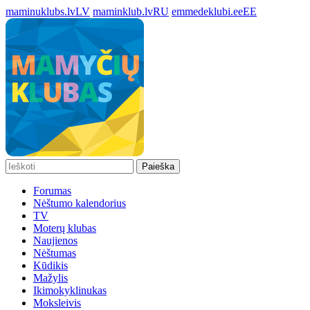
maminuklubs.lv
LV
maminklub.lv
RU
emmedeklubi.ee
EE
Paieška
Forumas
Nėštumo kalendorius
TV
Moterų klubas
Naujienos
Nėštumas
Kūdikis
Mažylis
Ikimokyklinukas
Moksleivis