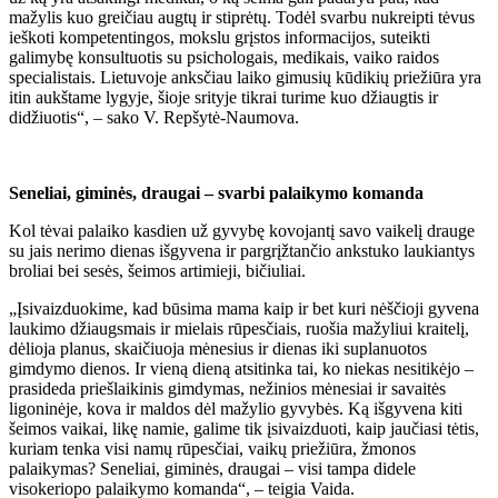
mažylis kuo greičiau augtų ir stiprėtų. Todėl svarbu nukreipti tėvus
ieškoti kompetentingos, mokslu grįstos informacijos, suteikti
galimybę konsultuotis su psichologais, medikais, vaiko raidos
specialistais. Lietuvoje anksčiau laiko gimusių kūdikių priežiūra yra
itin aukštame lygyje, šioje srityje tikrai turime kuo džiaugtis ir
didžiuotis“, – sako V. Repšytė-Naumova.
Seneliai, giminės, draugai – svarbi palaikymo komanda
Kol tėvai palaiko kasdien už gyvybę kovojantį savo vaikelį drauge
su jais nerimo dienas išgyvena ir pargrįžtančio ankstuko laukiantys
broliai bei sesės, šeimos artimieji, bičiuliai.
„Įsivaizduokime, kad būsima mama kaip ir bet kuri nėščioji gyvena
laukimo džiaugsmais ir mielais rūpesčiais, ruošia mažyliui kraitelį,
dėlioja planus, skaičiuoja mėnesius ir dienas iki suplanuotos
gimdymo dienos. Ir vieną dieną atsitinka tai, ko niekas nesitikėjo –
prasideda priešlaikinis gimdymas, nežinios mėnesiai ir savaitės
ligoninėje, kova ir maldos dėl mažylio gyvybės. Ką išgyvena kiti
šeimos vaikai, likę namie, galime tik įsivaizduoti, kaip jaučiasi tėtis,
kuriam tenka visi namų rūpesčiai, vaikų priežiūra, žmonos
palaikymas? Seneliai, giminės, draugai – visi tampa didele
visokeriopo palaikymo komanda“, – teigia Vaida.