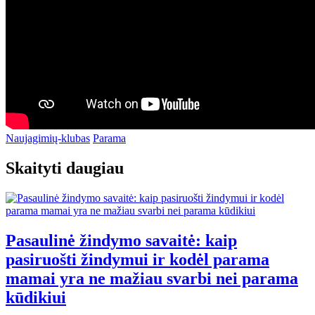
Naujagimių-klubas
Parama
Skaityti daugiau
Pasaulinė žindymo savaitė: kaip
pasiruošti žindymui ir kodėl parama
mamai yra ne mažiau svarbi nei parama
kūdikiui