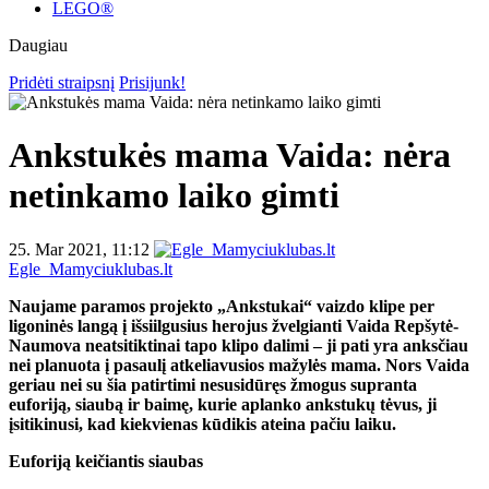
LEGO®
Daugiau
Pridėti straipsnį
Prisijunk!
Ankstukės mama Vaida: nėra
netinkamo laiko gimti
25. Mar 2021, 11:12
Egle_Mamyciuklubas.lt
Naujame paramos projekto „Ankstukai“ vaizdo klipe per
ligoninės langą į išsiilgusius herojus žvelgianti Vaida Repšytė-
Naumova neatsitiktinai tapo klipo dalimi – ji pati yra anksčiau
nei planuota į pasaulį atkeliavusios mažylės mama. Nors Vaida
geriau nei su šia patirtimi nesusidūręs žmogus supranta
euforiją, siaubą ir baimę, kurie aplanko ankstukų tėvus, ji
įsitikinusi, kad kiekvienas kūdikis ateina pačiu laiku.
Euforiją keičiantis siaubas