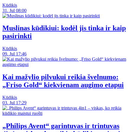
Kūdikis
31. Jul 08:00
Muslinas kūdikiui: kodėl jis tinka ir kaip
pasirinkti
Kūdikis
09. Jul 17:46
Kai mažylio pilvukui reikia švelnumo:
„Friso Gold“ kiekvienam augimo etapui
Kūdikis
03. Jul 17:29
„Philips Avent“ garintuvas ir trintuvas