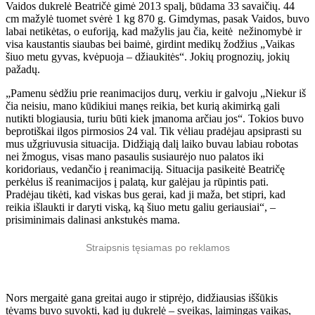
Vaidos dukrelė Beatričė gimė 2013 spalį, būdama 33 savaičių. 44
cm mažylė tuomet svėrė 1 kg 870 g. Gimdymas, pasak Vaidos, buvo
labai netikėtas, o euforiją, kad mažylis jau čia, keitė nežinomybė ir
visa kaustantis siaubas bei baimė, girdint medikų žodžius „Vaikas
šiuo metu gyvas, kvėpuoja – džiaukitės“. Jokių prognozių, jokių
pažadų.
„Pamenu sėdžiu prie reanimacijos durų, verkiu ir galvoju „Niekur iš
čia neisiu, mano kūdikiui manęs reikia, bet kurią akimirką gali
nutikti blogiausia, turiu būti kiek įmanoma arčiau jos“. Tokios buvo
beprotiškai ilgos pirmosios 24 val. Tik vėliau pradėjau apsiprasti su
mus užgriuvusia situacija. Didžiąją dalį laiko buvau labiau robotas
nei žmogus, visas mano pasaulis susiaurėjo nuo palatos iki
koridoriaus, vedančio į reanimaciją. Situacija pasikeitė Beatričę
perkėlus iš reanimacijos į palatą, kur galėjau ja rūpintis pati.
Pradėjau tikėti, kad viskas bus gerai, kad ji maža, bet stipri, kad
reikia išlaukti ir daryti viską, ką šiuo metu galiu geriausiai“, –
prisiminimais dalinasi ankstukės mama.
Straipsnis tęsiamas po reklamos
Nors mergaitė gana greitai augo ir stiprėjo, didžiausias iššūkis
tėvams buvo suvokti, kad jų dukrelė – sveikas, laimingas vaikas,