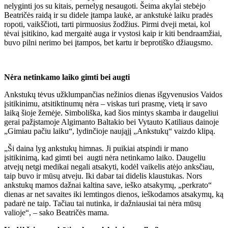
nelyginti jos su kitais, pernelyg nesaugoti. Šeima akylai stebėjo
Beatričės raidą ir su didele įtampa laukė, ar ankstukė laiku pradės
ropoti, vaikščioti, tarti pirmuosius žodžius. Pirmi dveji metai, kol
tėvai įsitikino, kad mergaitė auga ir vystosi kaip ir kiti bendraamžiai,
buvo pilni nerimo bei įtampos, bet kartu ir beprotiško džiaugsmo.
Nėra netinkamo laiko gimti bei augti
Ankstukų tėvus užklumpančias nežinios dienas išgyvenusios Vaidos
įsitikinimu, atsitiktinumų nėra – viskas turi prasmę, vietą ir savo
laiką šioje žemėje. Simboliška, kad šios mintys skamba ir daugeliui
gerai pažįstamoje Algimanto Baltakio bei Vytauto Katiliaus dainoje
„Gimiau pačiu laiku“, lydinčioje naująjį „Ankstukų“ vaizdo klipą.
„Ši daina lyg ankstukų himnas. Ji puikiai atspindi ir mano
įsitikinimą, kad gimti bei augti nėra netinkamo laiko. Daugeliu
atvejų netgi medikai negali atsakyti, kodėl vaikelis atėjo anksčiau,
taip buvo ir mūsų atveju. Iki dabar tai didelis klaustukas. Nors
ankstukų mamos dažnai kaltina save, ieško atsakymų, „perkrato“
dienas ar net savaites iki lemtingos dienos, ieškodamos atsakymų, ką
padarė ne taip. Tačiau tai nutinka, ir dažniausiai tai nėra mūsų
valioje“, – sako Beatričės mama.