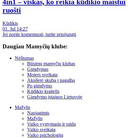
4in1 – viskas, ko reikia kūdikio maistui
ruošti
Kūdikis
01. Jul 14:27
Jei norite komentuoti, turite prisijungti
Daugiau Mamyčių klube:
Nėštumas
Būsimų mamyčių klubas
Gimdymas
Moters sveikata
Akušerė skuba į pagalbą
Po gimdymo
Kūdikio kraitelis
Gimdymo įstaigos Lietuvoje
Mažylis
Naujagimis
Mažylis
Vaiko vystymasis ir raida
Vaiko sveikata
Vaiko psichologija