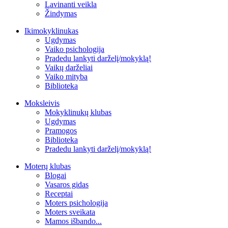
Lavinanti veikla
Žindymas
Ikimokyklinukas
Ugdymas
Vaiko psichologija
Pradedu lankyti darželį/mokyklą!
Vaikų darželiai
Vaiko mityba
Biblioteka
Moksleivis
Mokyklinukų klubas
Ugdymas
Pramogos
Biblioteka
Pradedu lankyti darželį/mokyklą!
Moterų klubas
Blogai
Vasaros gidas
Receptai
Moters psichologija
Moters sveikata
Mamos išbando...