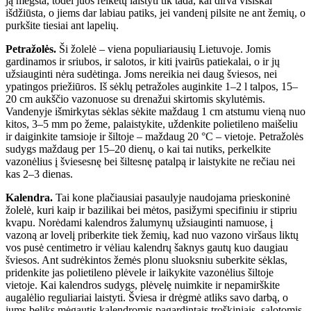
ją mėgsta, todėl juos reikėtų laistyti tik tada, kai dirva visiškai
išdžiūsta, o jiems dar labiau patiks, jei vandenį pilsite ne ant žemių, o
purkšite tiesiai ant lapelių.
Petražolės.
Ši žolelė – viena populiariausių Lietuvoje. Jomis
gardinamos ir sriubos, ir salotos, ir kiti įvairūs patiekalai, o ir jų
užsiauginti nėra sudėtinga. Joms nereikia nei daug šviesos, nei
ypatingos priežiūros. Iš sėklų petražoles auginkite 1–2 l talpos, 15–
20 cm aukščio vazonuose su drenažui skirtomis skylutėmis.
Vandenyje išmirkytas sėklas sėkite maždaug 1 cm atstumu vieną nuo
kitos, 3–5 mm po žeme, palaistykite, uždenkite polietileno maišeliu
ir daiginkite tamsioje ir šiltoje – maždaug 20 °C – vietoje. Petražolės
sudygs maždaug per 15–20 dienų, o kai tai nutiks, perkelkite
vazonėlius į šviesesnę bei šiltesnę patalpą ir laistykite ne rečiau nei
kas 2–3 dienas.
Kalendra.
Tai kone plačiausiai pasaulyje naudojama prieskoninė
žolelė, kuri kaip ir bazilikai bei mėtos, pasižymi specifiniu ir stipriu
kvapu. Norėdami kalendros žalumynų užsiauginti namuose, į
vazoną ar lovelį priberkite tiek žemių, kad nuo vazono viršaus liktų
vos pusė centimetro ir vėliau kalendrų šaknys gautų kuo daugiau
šviesos. Ant sudrėkintos žemės plonu sluoksniu suberkite sėklas,
pridenkite jas polietileno plėvele ir laikykite vazonėlius šiltoje
vietoje. Kai kalendros sudygs, plėvelę nuimkite ir nepamirškite
augalėlio reguliariai laistyti. Šviesa ir drėgmė atliks savo darbą, o
jums beliks mėgautis kalendromis pagardintais troškiniais, salotomis