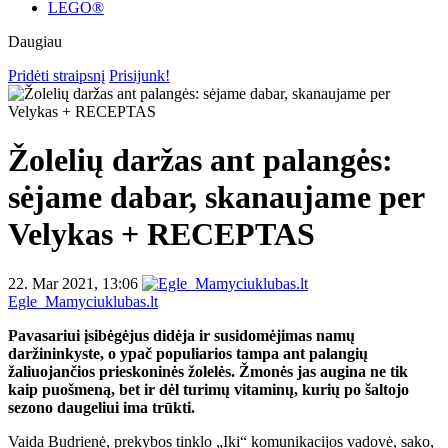
LEGO®
Daugiau
Pridėti straipsnį
Prisijunk!
Žolelių daržas ant palangės:
sėjame dabar, skanaujame per
Velykas + RECEPTAS
22. Mar 2021, 13:06
Egle_Mamyciuklubas.lt
Pavasariui įsibėgėjus didėja ir susidomėjimas namų
daržininkyste, o ypač populiarios tampa ant palangių
žaliuojančios prieskoninės žolelės. Žmonės jas augina ne tik
kaip puošmeną, bet ir dėl turimų vitaminų, kurių po šaltojo
sezono daugeliui ima trūkti.
Vaida Budrienė, prekybos tinklo „Iki“ komunikacijos vadovė, sako,