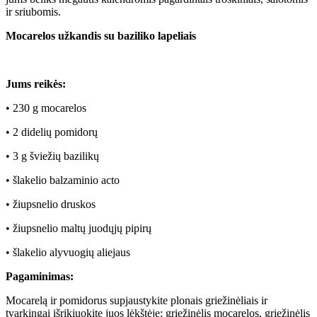
ir sriubomis.
Mocarelos užkandis su baziliko lapeliais
Jums reikės:
• 230 g mocarelos
• 2 didelių pomidorų
• 3 g šviežių bazilikų
• šlakelio balzaminio acto
• žiupsnelio druskos
• žiupsnelio maltų juodųjų pipirų
• šlakelio alyvuogių aliejaus
Pagaminimas:
Mocarelą ir pomidorus supjaustykite plonais griežinėliais ir
tvarkingai išrikiuokite juos lėkštėje: griežinėlis mocarelos, griežinėlis