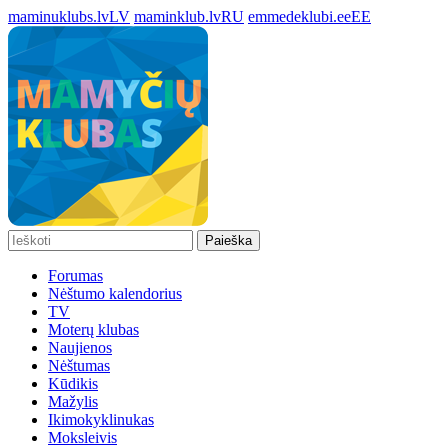
maminuklubs.lv
LV
maminklub.lv
RU
emmedeklubi.ee
EE
Paieška
Forumas
Nėštumo kalendorius
TV
Moterų klubas
Naujienos
Nėštumas
Kūdikis
Mažylis
Ikimokyklinukas
Moksleivis