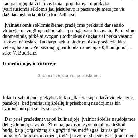
kad palangių darželiai vis labiau populiarėja, o prekyba
įvairiausiomis sėklomis jau įsisiūbavo ir pastaruoju metu jos vis
dažniau atsiduria pirkėjų krepšeliuose.
„Įvairiausiomis sėklomis šiemet pradėjome prekiauti dar sausio
viduryje, o svogūnų sodinukais – pirmąją vasario savaitę. Pardavimų
duomenimis, pirkėjai svogūnų sodinukus daugiausiai perka vasario
ir kovo mėnesiais. Tuo tarpu sėklų pirkimo pikas prasideda kiek
vėliau, balandį. Per sezoną jų parduodama net apie 0,8 milijono“, –
sako V. Budrienė.
Ir medicinoje, ir virtuvėje
Straipsnis tęsiamas po reklamos
Jolanta Sabaitienė, prekybos tinklo „Iki“
vaisių ir daržovių ekspertė,
pasakoja, kad įvairiausių žolelių ir prieskonių naudojimas itin
svarbus nuo pat senos senovės.
„Dar prieš pradedant vartoti kulinarijoje, įvairios žolelės naudojamos
dėl gydomųjų savybių. Žinoma, pavasarį gyventojai ima ieškoti
būdų, kaip į organizmą susigrąžinti tas medžiagas, kurias galbūt
prarado šaltojo sezono metu, todėl į savo mitybą stengiasi įtraukti ne