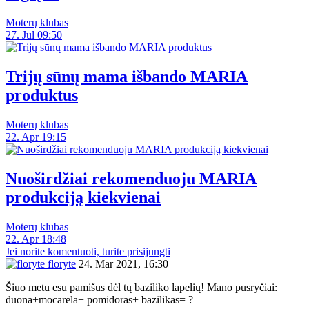
Moterų klubas
27. Jul 09:50
Trijų sūnų mama išbando MARIA
produktus
Moterų klubas
22. Apr 19:15
Nuoširdžiai rekomenduoju MARIA
produkciją kiekvienai
Moterų klubas
22. Apr 18:48
Jei norite komentuoti, turite prisijungti
floryte
24. Mar 2021, 16:30
Šiuo metu esu pamišus dėl tų baziliko lapelių! Mano pusryčiai:
duona+mocarela+ pomidoras+ bazilikas= ?