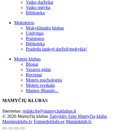
Vaikų darželiai
Vaiko mityba
Biblioteka
Moksleivis
Mokyklinukų klubas
Ugdymas
Pramogos
Biblioteka
Pradedu lankyti darželį/mokyklą!
Moterų klubas
Blogai
Vasaros gidas
Receptai
Moters psichologija
Moters sveikata
Mamos išbando...
MAMYČIŲ KLUBAS
Internetas:
redakcija@mamyciuklubas.lt
© 2026 Mamyčių klubas
Taisyklės
Apie Mamyčių klubą
Maminuklubs.lv
Emmedeklubi.ee
Maminklub.lv