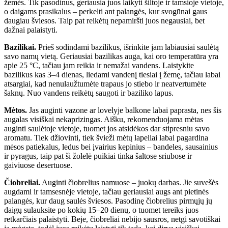
žemės. Tik pasodinus, geriausia juos laikyti šiltoje ir tamsioje vietoje,
o daigams prasikalus – perkelti ant palangės, kur svogūnai gaus
daugiau šviesos. Taip pat reikėtų nepamiršti juos negausiai, bet
dažnai palaistyti.
Bazilikai.
Prieš sodindami bazilikus, išrinkite jam labiausiai saulėtą
savo namų vietą. Geriausiai bazilikas auga, kai oro temperatūra yra
apie 25 °C, tačiau jam reikia ir nemažai vandens. Laistykite
bazilikus kas 3–4 dienas, liedami vandenį tiesiai į žemę, tačiau labai
atsargiai, kad nenulaužtumėte trapaus jo stiebo ir neatvertumėte
šaknų. Nuo vandens reikėtų saugoti ir baziliko lapus.
Mėtos.
Jas auginti vazone ar lovelyje balkone labai paprasta, nes šis
augalas visiškai nekaprizingas. Aišku, rekomenduojama mėtas
auginti saulėtoje vietoje, tuomet jos atsidėkos dar stipresniu savo
aromatu. Tiek džiovinti, tiek švieži mėtų lapeliai labai pagardina
mėsos patiekalus, ledus bei įvairius kepinius – bandeles, sausainius
ir pyragus, taip pat ši žolelė puikiai tinka šaltose sriubose ir
gaiviuose desertuose.
Čiobreliai.
Auginti čiobrelius namuose – juokų darbas. Jie suvešės
augdami ir tamsesnėje vietoje, tačiau geriausiai augs ant pietinės
palangės, kur daug saulės šviesos. Pasodinę čiobrelius pirmųjų jų
daigų sulauksite po kokių 15–20 dienų, o tuomet tereiks juos
retkarčiais palaistyti. Beje, čiobreliai nebijo sausros, netgi savotiškai