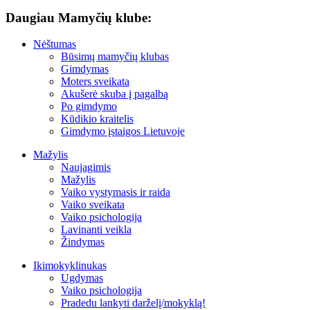
Daugiau Mamyčių klube:
Nėštumas
Būsimų mamyčių klubas
Gimdymas
Moters sveikata
Akušerė skuba į pagalbą
Po gimdymo
Kūdikio kraitelis
Gimdymo įstaigos Lietuvoje
Mažylis
Naujagimis
Mažylis
Vaiko vystymasis ir raida
Vaiko sveikata
Vaiko psichologija
Lavinanti veikla
Žindymas
Ikimokyklinukas
Ugdymas
Vaiko psichologija
Pradedu lankyti darželį/mokyklą!