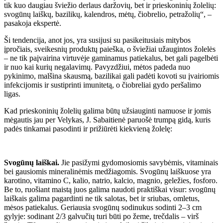
tik kuo daugiau šviežio derlaus daržovių, bet ir prieskoninių žolelių:
svogūnų laiškų, bazilikų, kalendros, mėtų, čiobrelio, petražolių“, –
pasakoja ekspertė.
Ši tendencija, anot jos, yra susijusi su pasikeitusiais mitybos
įpročiais, sveikesnių produktų paieška, o šviežiai užaugintos žolelės
– ne tik paįvairina virtuvėje gaminamus patiekalus, bet gali pagelbėti
ir nuo kai kurių negalavimų. Pavyzdžiui, mėtos padeda nuo
pykinimo, malšina skausmą, bazilikai gali padėti kovoti su įvairiomis
infekcijomis ir sustiprinti imunitetą, o čiobreliai gydo peršalimo
ligas.
Kad prieskoninių žolelių galima būtų užsiauginti namuose ir jomis
mėgautis jau per Velykas, J. Sabaitienė paruošė trumpą gidą, kuris
padės tinkamai pasodinti ir prižiūrėti kiekvieną žolelę:
Svogūnų laiškai.
Jie pasižymi gydomosiomis savybėmis, vitaminais
bei gausiomis mineralinėmis medžiagomis. Svogūnų laiškuose yra
karotino, vitamino C, kalio, natrio, kalcio, magnio, geležies, fosforo.
Be to, ruošiant maistą juos galima naudoti praktiškai visur: svogūnų
laiškais galima pagardinti ne tik salotas, bet ir sriubas, omletus,
mėsos patiekalus. Geriausia svogūnų sodinukus sodinti 2–3 cm
gylyje: sodinant 2/3 galvučių turi būti po žeme, trečdalis – virš