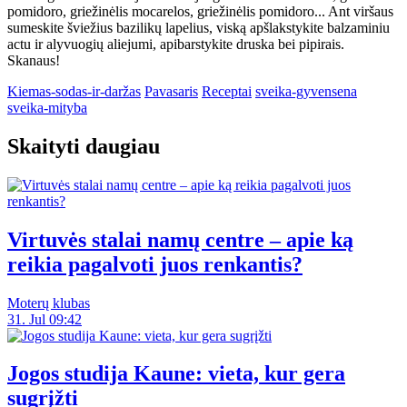
pomidoro, griežinėlis mocarelos, griežinėlis pomidoro... Ant viršaus
sumeskite šviežius bazilikų lapelius, viską apšlakstykite balzaminiu
actu ir alyvuogių aliejumi, apibarstykite druska bei pipirais.
Skanaus!
Kiemas-sodas-ir-daržas
Pavasaris
Receptai
sveika-gyvensena
sveika-mityba
Skaityti daugiau
Virtuvės stalai namų centre – apie ką
reikia pagalvoti juos renkantis?
Moterų klubas
31. Jul 09:42
Jogos studija Kaune: vieta, kur gera
sugrįžti