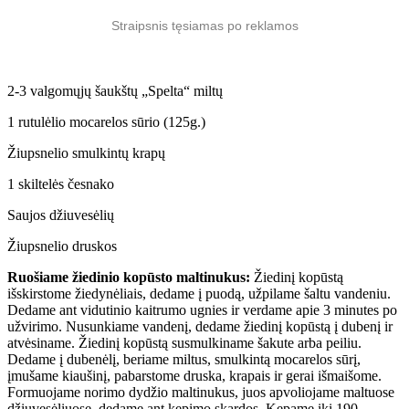
Straipsnis tęsiamas po reklamos
2-3 valgomųjų šaukštų „Spelta“ miltų
1 rutulėlio mocarelos sūrio (125g.)
Žiupsnelio smulkintų krapų
1 skiltelės česnako
Saujos džiuvesėlių
Žiupsnelio druskos
Ruošiame žiedinio kopūsto maltinukus:
Žiedinį kopūstą
išskirstome žiedynėliais, dedame į puodą, užpilame šaltu vandeniu.
Dedame ant vidutinio kaitrumo ugnies ir verdame apie 3 minutes po
užvirimo. Nusunkiame vandenį, dedame žiedinį kopūstą į dubenį ir
atvėsiname. Žiedinį kopūstą susmulkiname šakute arba peiliu.
Dedame į dubenėlį, beriame miltus, smulkintą mocarelos sūrį,
įmušame kiaušinį, pabarstome druska, krapais ir gerai išmaišome.
Formuojame norimo dydžio maltinukus, juos apvoliojame maltuose
džiuvesėliuose, dedame ant kepimo skardos. Kepame iki 190