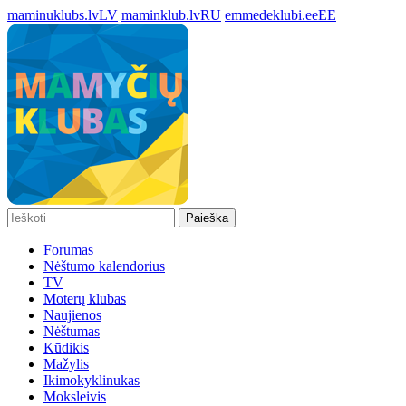
maminuklubs.lv
LV
maminklub.lv
RU
emmedeklubi.ee
EE
Paieška
Forumas
Nėštumo kalendorius
TV
Moterų klubas
Naujienos
Nėštumas
Kūdikis
Mažylis
Ikimokyklinukas
Moksleivis