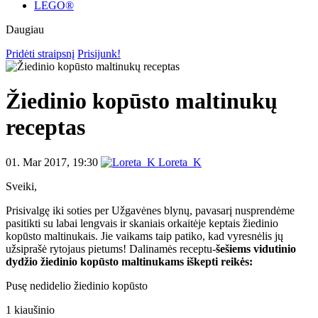
LEGO®
Daugiau
Pridėti straipsnį
Prisijunk!
Žiedinio kopūsto maltinukų
receptas
01. Mar 2017, 19:30
Loreta_K
Sveiki,
Prisivalgę iki soties per Užgavėnes blynų, pavasarį nusprendėme
pasitikti su labai lengvais ir skaniais orkaitėje keptais žiedinio
kopūsto maltinukais. Jie vaikams taip patiko, kad vyresnėlis jų
užsiprašė rytojaus pietums! Dalinamės receptu-
šešiems vidutinio
dydžio žiedinio kopūsto maltinukams iškepti reikės:
Pusę nedidelio žiedinio kopūsto
1 kiaušinio