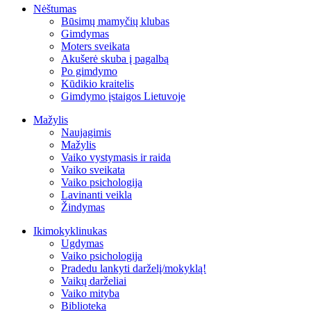
Nėštumas
Būsimų mamyčių klubas
Gimdymas
Moters sveikata
Akušerė skuba į pagalbą
Po gimdymo
Kūdikio kraitelis
Gimdymo įstaigos Lietuvoje
Mažylis
Naujagimis
Mažylis
Vaiko vystymasis ir raida
Vaiko sveikata
Vaiko psichologija
Lavinanti veikla
Žindymas
Ikimokyklinukas
Ugdymas
Vaiko psichologija
Pradedu lankyti darželį/mokyklą!
Vaikų darželiai
Vaiko mityba
Biblioteka