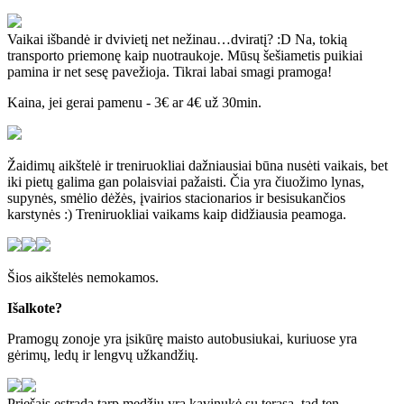
Vaikai išbandė ir dvivietį net nežinau…dviratį? :D Na, tokią
transporto priemonę kaip nuotraukoje. Mūsų šešiametis puikiai
pamina ir net sesę pavežioja. Tikrai labai smagi pramoga!
Kaina, jei gerai pamenu - 3€ ar 4€ už 30min.
Žaidimų aikštelė ir treniruokliai dažniausiai būna nusėti vaikais, bet
iki pietų galima gan polaisviai pažaisti. Čia yra čiuožimo lynas,
supynės, smėlio dėžės, įvairios stacionarios ir besisukančios
karstynės :) Treniruokliai vaikams kaip didžiausia peamoga.
Šios aikštelės nemokamos.
Išalkote?
Pramogų zonoje yra įsikūrę maisto autobusiukai, kuriuose yra
gėrimų, ledų ir lengvų užkandžių.
Priešais estradą tarp medžių yra kavinukė su terasa, tad ten