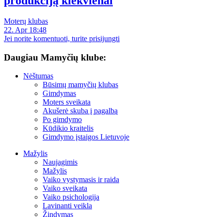
produkciją kiekvienai
Moterų klubas
22. Apr 18:48
Jei norite komentuoti, turite prisijungti
Daugiau Mamyčių klube:
Nėštumas
Būsimų mamyčių klubas
Gimdymas
Moters sveikata
Akušerė skuba į pagalbą
Po gimdymo
Kūdikio kraitelis
Gimdymo įstaigos Lietuvoje
Mažylis
Naujagimis
Mažylis
Vaiko vystymasis ir raida
Vaiko sveikata
Vaiko psichologija
Lavinanti veikla
Žindymas