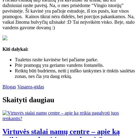
dažniusiai rasite pavėsį. Na, o mes prisėdome “Vingio istorijų”
pavėsinėje. Ši kavinė yra pačioje estradoje, iš tos pusės, kur visos
pramogos. Kainos tikrai nėra didelės, bet porcijos pakankamos. Na,
vaikai žinoma bulvyčių užsisakė :D Tai neįveikėm visko. Beje, stalo
vandens gavome dovanų :)
Kiti dalykai:
Tualetus rasite kavinėse bei pačiame parke.
Prie pramogų yra geriamo vandens fontanėlis.
Reiktų būti budriems, neiti į miško tankymes ir rinktis saulėtas
zonas, nes čia yra daug erkių.
Blogas
Vasaros-gidas
Skaityti daugiau
Virtuvės stalai namų centre – apie ką