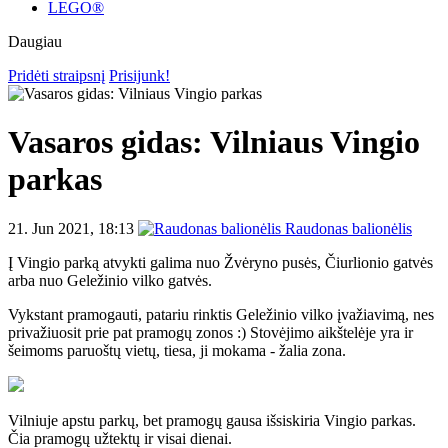
LEGO®
Daugiau
Pridėti straipsnį
Prisijunk!
Vasaros gidas: Vilniaus Vingio
parkas
21. Jun 2021, 18:13
Raudonas balionėlis
Į Vingio parką atvykti galima nuo Žvėryno pusės, Čiurlionio gatvės
arba nuo Geležinio vilko gatvės.
Vykstant pramogauti, patariu rinktis Geležinio vilko įvažiavimą, nes
privažiuosit prie pat pramogų zonos :) Stovėjimo aikštelėje yra ir
šeimoms paruoštų vietų, tiesa, ji mokama - žalia zona.
Vilniuje apstu parkų, bet pramogų gausa išsiskiria Vingio parkas.
Čia pramogų užtektų ir visai dienai.