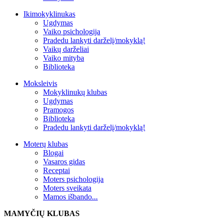
Ikimokyklinukas
Ugdymas
Vaiko psichologija
Pradedu lankyti darželį/mokyklą!
Vaikų darželiai
Vaiko mityba
Biblioteka
Moksleivis
Mokyklinukų klubas
Ugdymas
Pramogos
Biblioteka
Pradedu lankyti darželį/mokyklą!
Moterų klubas
Blogai
Vasaros gidas
Receptai
Moters psichologija
Moters sveikata
Mamos išbando...
MAMYČIŲ KLUBAS