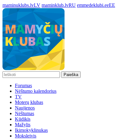
maminuklubs.lv
LV
maminklub.lv
RU
emmedeklubi.ee
EE
Paieška
Forumas
Nėštumo kalendorius
TV
Moterų klubas
Naujienos
Nėštumas
Kūdikis
Mažylis
Ikimokyklinukas
Moksleivis