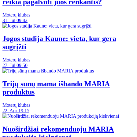
reikia pagalvoti juos renkantis?
Moterų klubas
31. Jul 09:42
Jogos studija Kaune: vieta, kur gera
sugrįžti
Moterų klubas
27. Jul 09:50
Trijų sūnų mama išbando MARIA
produktus
Moterų klubas
22. Apr 19:15
Nuoširdžiai rekomenduoju MARIA