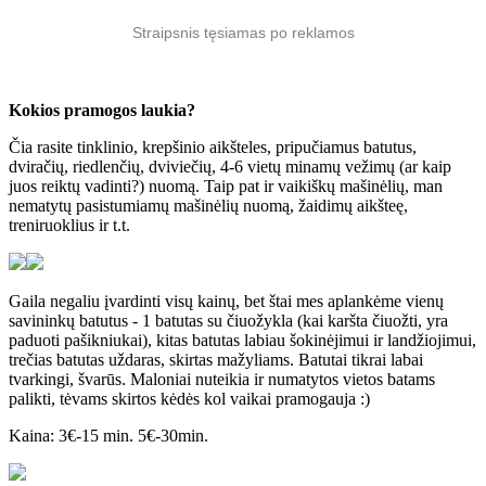
Straipsnis tęsiamas po reklamos
Kokios pramogos laukia?
Čia rasite tinklinio, krepšinio aikšteles, pripučiamus batutus,
dviračių, riedlenčių, dviviečių, 4-6 vietų minamų vežimų (ar kaip
juos reiktų vadinti?) nuomą. Taip pat ir vaikiškų mašinėlių, man
nematytų pasistumiamų mašinėlių nuomą, žaidimų aikšteę,
treniruoklius ir t.t.
Gaila negaliu įvardinti visų kainų, bet štai mes aplankėme vienų
savininkų batutus - 1 batutas su čiuožykla (kai karšta čiuožti, yra
paduoti pašikniukai), kitas batutas labiau šokinėjimui ir landžiojimui,
trečias batutas uždaras, skirtas mažyliams. Batutai tikrai labai
tvarkingi, švarūs. Maloniai nuteikia ir numatytos vietos batams
palikti, tėvams skirtos kėdės kol vaikai pramogauja :)
Kaina: 3€-15 min. 5€-30min.