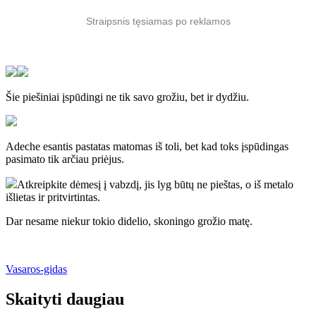
Straipsnis tęsiamas po reklamos
Šie piešiniai įspūdingi ne tik savo grožiu, bet ir dydžiu.
Adeche esantis pastatas matomas iš toli, bet kad toks įspūdingas
pasimato tik arčiau priėjus.
Atkreipkite dėmesį į vabzdį, jis lyg būtų ne pieštas, o iš metalo
išlietas ir pritvirtintas.
Dar nesame niekur tokio didelio, skoningo grožio matę.
Vasaros-gidas
Skaityti daugiau