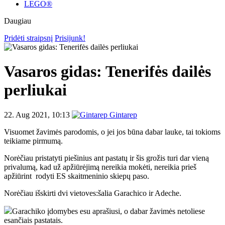
LEGO®
Daugiau
Pridėti straipsnį
Prisijunk!
Vasaros gidas: Tenerifės dailės
perliukai
22. Aug 2021, 10:13
Gintarep
Visuomet žavimės parodomis, o jei jos būna dabar lauke, tai tokioms
teikiame pirmumą.
Norėčiau pristatyti piešinius ant pastatų ir šis grožis turi dar vieną
privalumą, kad už apžiūrėjimą nereikia mokėti, nereikia prieš
apžiūrint rodyti ES skaitmeninio skiepų paso.
Norėčiau išskirti dvi vietoves:šalia Garachico ir Adeche.
Garachiko įdomybes esu aprašiusi, o dabar žavimės netoliese
esančiais pastatais.