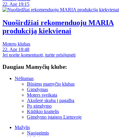
22. Apr 19:15
Nuoširdžiai rekomenduoju MARIA
produkciją kiekvienai
Moterų klubas
22. Apr 18:48
Jei norite komentuoti, turite prisijungti
Daugiau Mamyčių klube:
Nėštumas
Būsimų mamyčių klubas
Gimdymas
Moters sveikata
Akušerė skuba į pagalbą
Po gimdymo
Kūdikio kraitelis
Gimdymo įstaigos Lietuvoje
Mažylis
Naujagimis