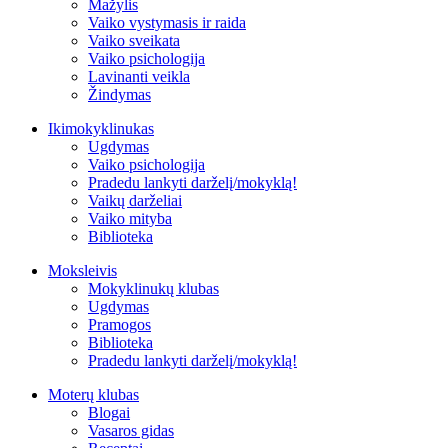
Mažylis
Vaiko vystymasis ir raida
Vaiko sveikata
Vaiko psichologija
Lavinanti veikla
Žindymas
Ikimokyklinukas
Ugdymas
Vaiko psichologija
Pradedu lankyti darželį/mokyklą!
Vaikų darželiai
Vaiko mityba
Biblioteka
Moksleivis
Mokyklinukų klubas
Ugdymas
Pramogos
Biblioteka
Pradedu lankyti darželį/mokyklą!
Moterų klubas
Blogai
Vasaros gidas