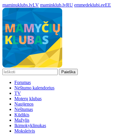
maminuklubs.lv
LV
maminklub.lv
RU
emmedeklubi.ee
EE
Paieška
Forumas
Nėštumo kalendorius
TV
Moterų klubas
Naujienos
Nėštumas
Kūdikis
Mažylis
Ikimokyklinukas
Moksleivis