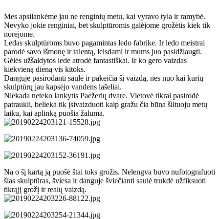
Mes apsilankėme jau ne renginių metu, kai vyravo tyla ir ramybė.
Nevyko jokie renginiai, bet skulptūromis galėjome grožėtis kiek tik
norėjome.
Ledas skulptūroms buvo pagamintas ledo fabrike. Ir ledo meistrai
parodė savo išmonę ir talentą, leisdami ir mums juo pasidžiaugti.
Gėlės užšaldytos lede atrodė fantastiškai. Ir ko gero vaizdas
kiekvieną dieną vis kitoks.
Danguje pasirodanti saulė ir pakeičia šį vaizdą, nes nuo kai kurių
skulptūrų jau kapsėjo vandens lašeliai.
Niekada neteko lankytis Paežerių dvare. Vietovė tikrai pasirodė
patraukli, belieka tik įsivaizduoti kaip gražu čia būna šiltuoju metų
laiku, kai aplinką puošia žaluma.
Na o šį kartą ją puošė štai toks grožis. Nelengva buvo nufotografuoti
šias skulptūras, šviesa ir danguje šviečianti saulė trukdė užfiksuoti
tikrąjį grožį ir realų vaizdą.