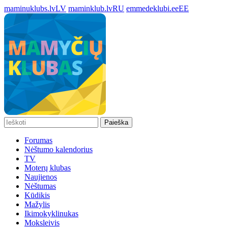
maminuklubs.lv
LV
maminklub.lv
RU
emmedeklubi.ee
EE
Paieška
Forumas
Nėštumo kalendorius
TV
Moterų klubas
Naujienos
Nėštumas
Kūdikis
Mažylis
Ikimokyklinukas
Moksleivis