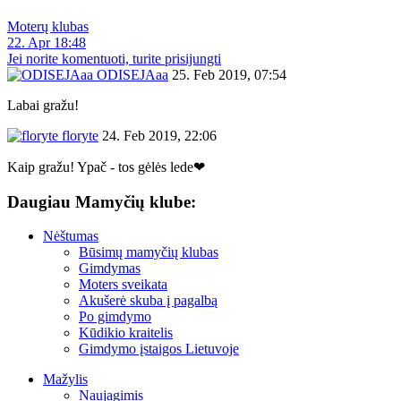
Moterų klubas
22. Apr 18:48
Jei norite komentuoti, turite prisijungti
ODISEJAaa
25. Feb 2019, 07:54
Labai gražu!
floryte
24. Feb 2019, 22:06
Kaip gražu! Ypač - tos gėlės lede❤
Daugiau Mamyčių klube:
Nėštumas
Būsimų mamyčių klubas
Gimdymas
Moters sveikata
Akušerė skuba į pagalbą
Po gimdymo
Kūdikio kraitelis
Gimdymo įstaigos Lietuvoje
Mažylis
Naujagimis