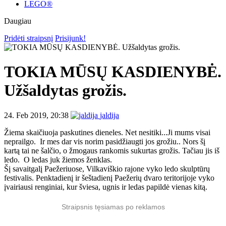
LEGO®
Daugiau
Pridėti straipsnį
Prisijunk!
TOKIA MŪSŲ KASDIENYBĖ.
Užšaldytas grožis.
24. Feb 2019, 20:38
jaldija
Žiema skaičiuoja paskutines dieneles. Net nesitiki...Ji mums visai
neprailgo. Ir mes dar vis norim pasidžiaugti jos grožiu.. Nors šį
kartą tai ne šalčio, o žmogaus rankomis sukurtas grožis. Tačiau jis iš
ledo. O ledas juk žiemos ženklas.
Šį savaitgalį Paežeriuose, Vilkaviškio rajone vyko ledo skulptūrų
festivalis. Penktadienį ir šeštadienį Paežerių dvaro teritorijoje vyko
įvairiausi renginiai, kur šviesa, ugnis ir ledas papildė vienas kitą.
Straipsnis tęsiamas po reklamos