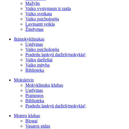
Mažylis
Vaiko vystymasis ir raida
Vaiko sveikata
Vaiko psichologija
Lavinanti veikla
Žindymas
Ikimokyklinukas
Ugdymas
Vaiko psichologija
Pradedu lankyti darželį/mokyklą!
Vaikų darželiai
Vaiko mityba
Biblioteka
Moksleivis
Mokyklinukų klubas
Ugdymas
Pramogos
Biblioteka
Pradedu lankyti darželį/mokyklą!
Moterų klubas
Blogai
Vasaros gidas